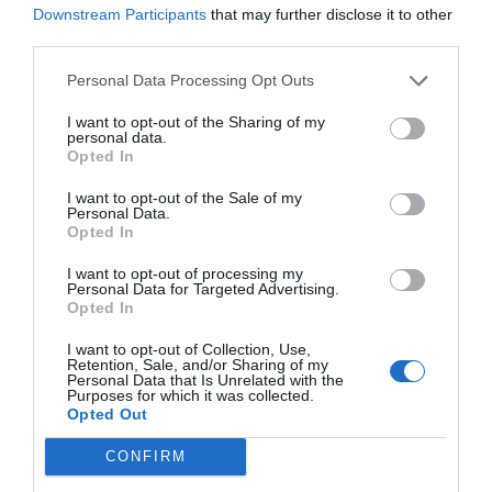
Afegir
VIA Empresa
com a font preferida de
Downstream Participants
that may further disclose it to other
Google de forma gratuïta
third parties.
Estigues informat amb les últimes notícies d'actualitat
ACTIVAR ARA
Personal Data Processing Opt Outs
I want to opt-out of the Sharing of my
personal data.
Opted In
I want to opt-out of the Sale of my
Personal Data.
Opted In
I want to opt-out of processing my
Personal Data for Targeted Advertising.
RELACIONADES
Opted In
I want to opt-out of Collection, Use,
Retention, Sale, and/or Sharing of my
Personal Data that Is Unrelated with the
Purposes for which it was collected.
Opted Out
CONFIRM