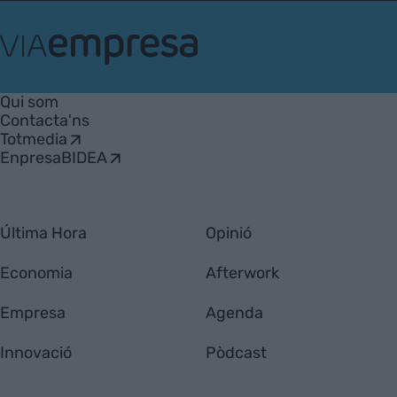
VIA
Empresa
Qui som
Contacta'ns
Totmedia
EnpresaBIDEA
Última Hora
Opinió
Economia
Afterwork
Empresa
Agenda
Innovació
Pòdcast