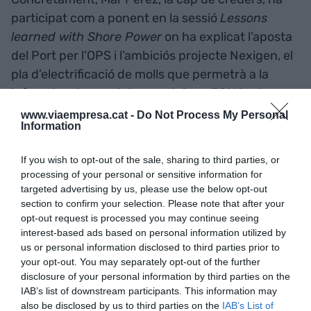
participat com a ponent en la sessió
Lessons
learned with Shore Power
on ha explicat l’aposta
del Port per l’OPS i l’ambiciós projecte Nexigen, el
pla d’electrificació de molls que permetrà a la
infraestructura catalana reduir un 38% les tones
de NOx i CO2 emeses pels vaixells durant la seva
www.viaempresa.cat -
Do Not Process My Personal
Information
estada a port. L’objectiu és que el 2030 el Port de
Barcelona tingui electrificats tots els punts
If you wish to opt-out of the sale, sharing to third parties, or
d’atracada dels creuers, el moll Prat, i les
processing of your personal or sensitive information for
terminals de ferris de la dàrsena de Sant Bertran i
targeted advertising by us, please use the below opt-out
section to confirm your selection. Please note that after your
el moll de Costa. L’edició d’enguany de
Seatrade
opt-out request is processed you may continue seeing
Cruise Global
2022 compta amb 478 empreses
interest-based ads based on personal information utilized by
expositores, mostrant les últimes novetats en
us or personal information disclosed to third parties prior to
tecnologia, disseny, innovació i serveis.
your opt-out. You may separately opt-out of the further
disclosure of your personal information by third parties on the
IAB’s list of downstream participants. This information may
also be disclosed by us to third parties on the
IAB’s List of