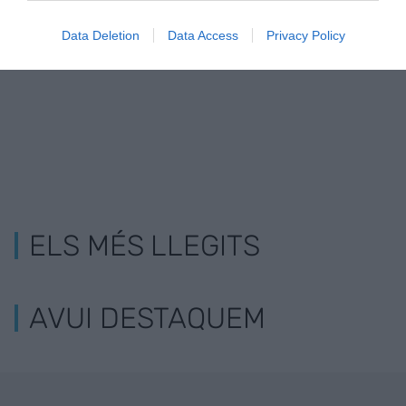
El Port de Barcelona reduirà l'impacte
Data Deletion
Data Access
Privacy Policy
ambiental de les escales
ELS MÉS LLEGITS
AVUI DESTAQUEM