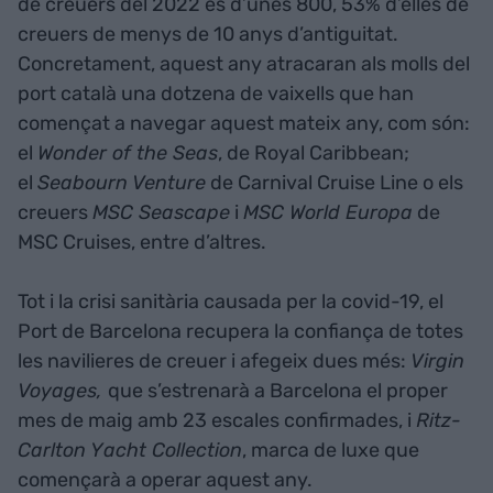
de creuers del 2022 és d’unes 800, 53% d’elles de
creuers de menys de 10 anys d’antiguitat.
Concretament, aquest any atracaran als molls del
port català una dotzena de vaixells que han
començat a navegar aquest mateix any, com són:
el
Wonder of the Seas
, de Royal Caribbean;
el
Seabourn Venture
de Carnival Cruise Line o els
creuers
MSC Seascape
i
MSC World Europa
de
MSC Cruises, entre d’altres.
Tot i la crisi sanitària causada per la covid-19, el
Port de Barcelona recupera la confiança de totes
les navilieres de creuer i afegeix dues més:
Virgin
Voyages,
que s’estrenarà a Barcelona el proper
mes de maig amb 23 escales confirmades, i
Ritz-
Carlton Yacht Collection
, marca de luxe que
començarà a operar aquest any.