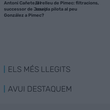
Antoni Cañete, el
El relleu de Pimec: filtracions,
successor de Josep
sou i la pilota al peu
González a Pimec?
ELS MÉS LLEGITS
AVUI DESTAQUEM