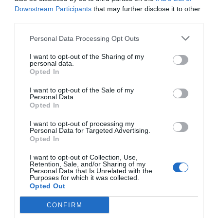
"Segons el nostre informe Pimec, hem constatat
Downstream Participants
that may further disclose it to other
que ajudant a les dimensions de les empreses
third parties.
podem augmentar els seus resultats positius", ha
Personal Data Processing Opt Outs
dit.
I want to opt-out of the Sharing of my
personal data.
Tot i això, el president de Pimec ha lamentat no
Opted In
aconseguir un acord amb el Govern
I want to opt-out of the Sale of my
perqué retalli la data de limitacions per cobrar les
Personal Data.
Opted In
ajudes a sis mesos dels ERTO. Actualment, les
limitacions a la resta d'Espanya es posen a sis
I want to opt-out of processing my
Personal Data for Targeted Advertising.
mesos, és a dir, una empresa pot optar a les
Opted In
ajudes un cop han passat sis mesos des que
I want to opt-out of Collection, Use,
estan en ERTO. En canvi, a Catalunya aquesta
Retention, Sale, and/or Sharing of my
Personal Data that Is Unrelated with the
limitació es prolonga fins als 12 mesos.
Purposes for which it was collected.
Opted Out
CONFIRM
Afegir
VIA Empresa
com a font preferida de