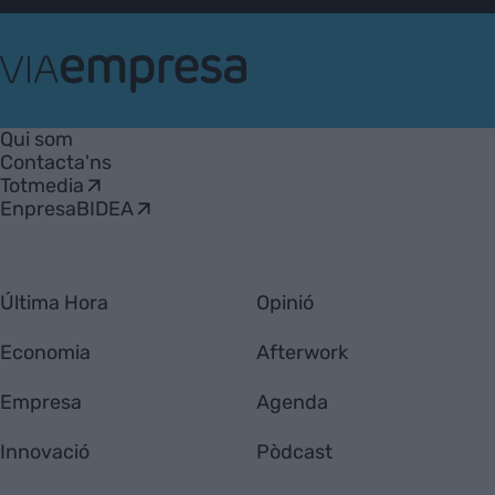
VIA
Empresa
Qui som
Contacta'ns
Totmedia
EnpresaBIDEA
Última Hora
Opinió
Economia
Afterwork
Empresa
Agenda
Innovació
Pòdcast