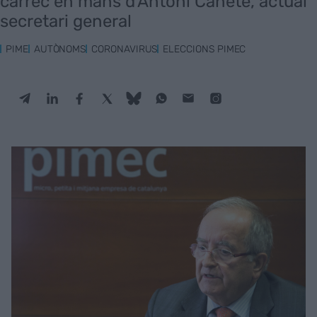
càrrec en mans d'Antoni Cañete, actual
secretari general
PIME
AUTÒNOMS
CORONAVIRUS
ELECCIONS PIMEC