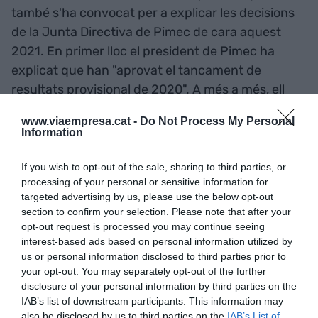
també s'ha convocat per a explicar les decisions
de la Junta Directiva de Pimec de cara aquest
2021. En primer lloc el president de Pimec ha
explicat que han "aprovat el tancament de
resultats provisional de 2020". A més a més, ell
mateix a dit que són resultats "molt positius", amb
www.viaempresa.cat -
Do Not Process My Personal
16 milions d'euros de beneficis, no gaire allunyats
Information
dels beneficis que van obtenir l'any anterior.
If you wish to opt-out of the sale, sharing to third parties, or
processing of your personal or sensitive information for
A part, Pimec ha celebrat la posada en marxa del
targeted advertising by us, please use the below opt-out
programa de rescat de pimes i autònoms, una
section to confirm your selection. Please note that after your
iniciativa de la patronal per ajudar a aquelles
opt-out request is processed you may continue seeing
interest-based ads based on personal information utilized by
empreses que estan patint les conseqüències de
us or personal information disclosed to third parties prior to
la crisi del coronavirus. González també ha
your opt-out. You may separately opt-out of the further
explicat que s'han donat un milió cent mil euros
disclosure of your personal information by third parties on the
IAB’s list of downstream participants. This information may
d'ajudes en assessorament per a empreses.
also be disclosed by us to third parties on the
IAB’s List of