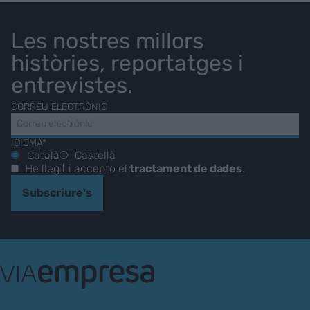
Les nostres millors
històries, reportatges i
entrevistes.
CORREU ELECTRÒNIC
IDIOMA*
Català
Castellà
He llegit i accepto el
tractament de dades
.
Subscriure's
VIA
Empresa