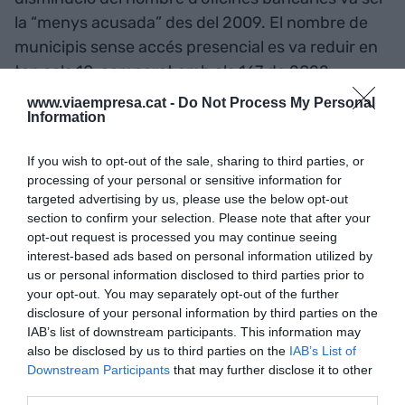
la “menys acusada” des del 2009. El nombre de
municipis sense accés presencial es va reduir en
tan sols 10, comparat amb els 167 de 2022;
mentre que el nombre de caixers automàtics va
www.viaempresa.cat -
Do Not Process My Personal
Information
augmentar “lleugerament”.
If you wish to opt-out of the sale, sharing to third parties, or
El document indica que la valoració dels serveis
processing of your personal or sensitive information for
bancaris va ser, en general, “positiva”, alhora que
targeted advertising by us, please use the below opt-out
section to confirm your selection. Please note that after your
va destacar la “confiança” en l’atenció presencial i
opt-out request is processed you may continue seeing
la “comoditat” de la banca en línia.
interest-based ads based on personal information utilized by
us or personal information disclosed to third parties prior to
your opt-out. You may separately opt-out of the further
Afegir
VIA Empresa
com a font preferida de
disclosure of your personal information by third parties on the
Google de forma gratuïta
IAB’s list of downstream participants. This information may
Estigues informat amb les últimes notícies d'actualitat
also be disclosed by us to third parties on the
IAB’s List of
ACTIVAR ARA
Downstream Participants
that may further disclose it to other
third parties.