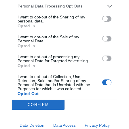
Personal Data Processing Opt Outs
I want to opt-out of the Sharing of my
personal data.
Opted In
I want to opt-out of the Sale of my
Personal Data.
Opted In
RELACIONADES
I want to opt-out of processing my
Personal Data for Targeted Advertising.
Opted In
I want to opt-out of Collection, Use,
Retention, Sale, and/or Sharing of my
Personal Data that Is Unrelated with the
Purposes for which it was collected.
Opted Out
CONFIRM
Salten les alarmes al sector bancari: per què no
troben talent qualificat?
Data Deletion
Data Access
Privacy Policy