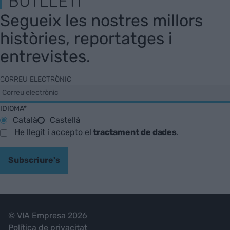
BUTLLETÍ
Segueix les nostres millors
històries, reportatges i
entrevistes.
CORREU ELECTRÒNIC
IDIOMA*
Català
Castellà
He llegit i accepto el
tractament de dades
.
Subscriure's
© VIA Empresa 2026
Política de privacitat