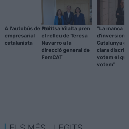
A l’autobús de l’elit
Muntsa Vilalta pren
"La manca
empresarial
el relleu de Teresa
d'inversions
catalanista
Navarro a la
Catalunya és
direcció general de
clara discrim
FemCAT
votem el qu
votem"
ELS MÉS LLEGITS