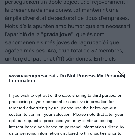
persegueixen un doble objectiu: el rejoveniment i
la presència de més dones, tot mantenint una
àmplia diversitat de sectors i de tipus d’empreses.
Molts d'ells apunten amb humor que era necessari
l'aparició de la
"grada jove"
, que és com
s'anomenen els més joves de l'agrupació i que
agafen més pes. Ara, d’un total de 37 membres,
un terç del patronat (11) són dones. Entre els
membres del nou patronat de Femcat figuren
Ernest Pérez-Mas
(Parlem),
Gabriel Jené
(La
www.viaempresa.cat -
Do Not Process My Personal
Information
Mallorquina),
Santiago Sabatés
(Eurofragance),
David Nogareda
(Hipra),
Mercè Pujol
(Ficosa),
If you wish to opt-out of the sale, sharing to third parties, or
Maria Josep Arasa
(Faura-Casas),
Jaume
processing of your personal or sensitive information for
Alsina
(BonÀrea),
Josep Martínez Vila
(Saba) i
targeted advertising by us, please use the below opt-out
section to confirm your selection. Please note that after your
Xavier Cambra
(Grup Enciclopèdia).
opt-out request is processed you may continue seeing
interest-based ads based on personal information utilized by
us or personal information disclosed to third parties prior to