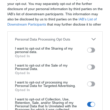
La majoria de l'activitat de
your opt-out. You may separately opt-out of the further
Femcat transcorre de portes
disclosure of your personal information by third parties on the
IAB’s list of downstream participants. This information may
endins, amb reunions de
also be disclosed by us to third parties on the
IAB’s List of
Downstream Participants
that may further disclose it to other
treball amb conselleries,
third parties.
líders sindicals o rectors
Personal Data Processing Opt Outs
universitaris
I want to opt-out of the Sharing of my
personal data.
Opted In
Fins ara, els vicepresidents de l’entitat eren Oriol
I want to opt-out of the Sale of my
Guixà, David Marín, Ariadna Marín i Germán
Personal Data.
Opted In
Ramón-Cortés. Amb la renovació acordada fa
gairebé dos anys,
Ariadna Marín
—directora
I want to opt-out of processing my
Personal Data for Targeted Advertising.
general de l’empresa Coatresa Group— continua
Opted In
sent vicepresidenta, però l’acompanyen el
I want to opt-out of Collection, Use,
president del grup Bon Preu,
Joan Font
;
Oriol
Retention, Sale, and/or Sharing of my
Personal Data that Is Unrelated with the
Pinya
, soci fundador d’Abac Capital; i
Xavier Fitó
,
Purposes for which it was collected.