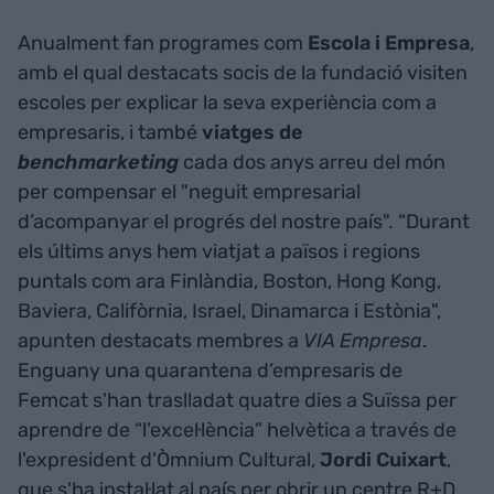
Anualment fan programes com
Escola i Empresa
,
amb el qual destacats socis de la fundació visiten
escoles per explicar la seva experiència com a
empresaris, i també
viatges de
benchmarketing
cada dos anys arreu del món
per compensar el "neguit empresarial
d’acompanyar el progrés del nostre país". “Durant
els últims anys hem viatjat a països i regions
puntals com ara Finlàndia, Boston, Hong Kong,
Baviera, Califòrnia, Israel, Dinamarca i Estònia",
apunten destacats membres a
VIA Empresa
.
Enguany una quarantena d’empresaris de
Femcat s'han traslladat quatre dies a Suïssa per
aprendre de “l’excel·lència” helvètica a través de
l'expresident d'Òmnium Cultural,
Jordi Cuixart
,
que s'ha instal·lat al país per obrir un centre R+D