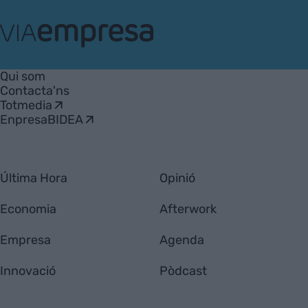
VIA
Empresa
Qui som
Contacta'ns
Totmedia
EnpresaBIDEA
Última Hora
Opinió
Economia
Afterwork
Empresa
Agenda
Innovació
Pòdcast