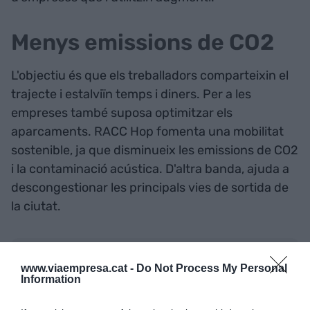
Menys emissions de CO2
L'objectiu és que els treballadors comparteixin el
trajecte i estalviïn temps i diners. Per a les
empreses també suposa optimitzar els
aparcaments. RACC Hop fomenta una mobilitat
sostenible, ja que disminueix les emissions de CO2
i la contaminació acústica. D'altra banda, ajuda a
descongestionar les principals vies de sortida de
la ciutat.
Afegir
VIA Empresa
com a font preferida de
www.viaempresa.cat -
Do Not Process My Personal
Google de forma gratuïta
Information
Estigues informat amb les últimes notícies d'actualitat
ACTIVAR ARA