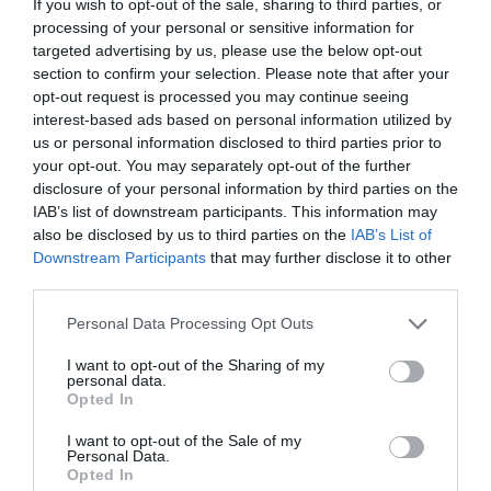
If you wish to opt-out of the sale, sharing to third parties, or
processing of your personal or sensitive information for
targeted advertising by us, please use the below opt-out
section to confirm your selection. Please note that after your
opt-out request is processed you may continue seeing
interest-based ads based on personal information utilized by
us or personal information disclosed to third parties prior to
your opt-out. You may separately opt-out of the further
disclosure of your personal information by third parties on the
RELACIONADES
IAB’s list of downstream participants. This information may
also be disclosed by us to third parties on the
IAB’s List of
Downstream Participants
that may further disclose it to other
third parties.
Personal Data Processing Opt Outs
I want to opt-out of the Sharing of my
personal data.
Opted In
El 10è SalóRACC de
Tenir cotxe no està
El RACC impu
I want to opt-out of the Sale of my
Personal Data.
l’Automòbil amplia
de moda
seu negoci d
Opted In
l'oferta de vehicles
telecomunic