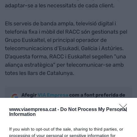
adaptar-se a les necessitats de cada client.
Els serveis de banda ampla, televisió digital i
telefonia fixa i mòbil del RACC són gestionats pel
Grupo Euskaltel, el principal operador de
telecomunicacions d'Esukadi, Galícia i Astúries.
D'aquesta forma, RACC i Euskaltel segellen "una
aliança estratègica" per telecomunicar-se amb
totes les llars de Catalunya.
Afegir
VIA Empresa
com a font preferida de
Google de forma gratuïta
Estigues informat amb les últimes notícies d'actualitat
www.viaempresa.cat -
Do Not Process My Personal
ACTIVAR ARA
Information
If you wish to opt-out of the sale, sharing to third parties, or
processing of your personal or sensitive information for