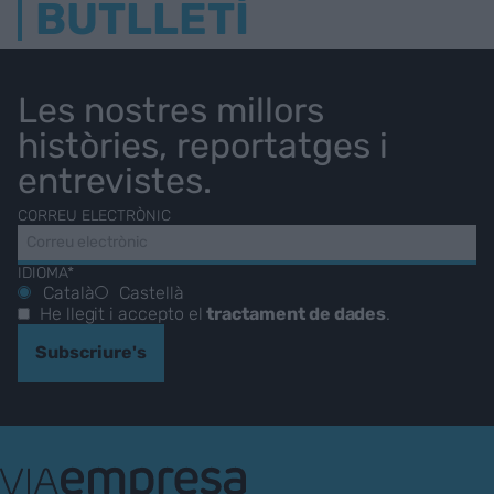
BUTLLETÍ
Les nostres millors
històries, reportatges i
entrevistes.
CORREU ELECTRÒNIC
IDIOMA*
Català
Castellà
He llegit i accepto el
tractament de dades
.
Subscriure's