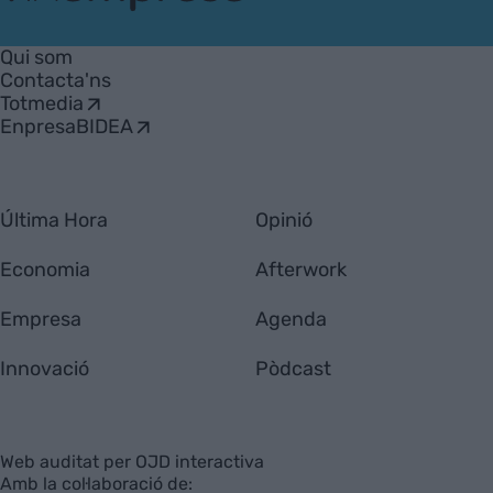
VIA
Empresa
Qui som
Contacta'ns
Totmedia
EnpresaBIDEA
Última Hora
Opinió
Economia
Afterwork
Empresa
Agenda
Innovació
Pòdcast
Web auditat per OJD interactiva
Amb la col·laboració de: