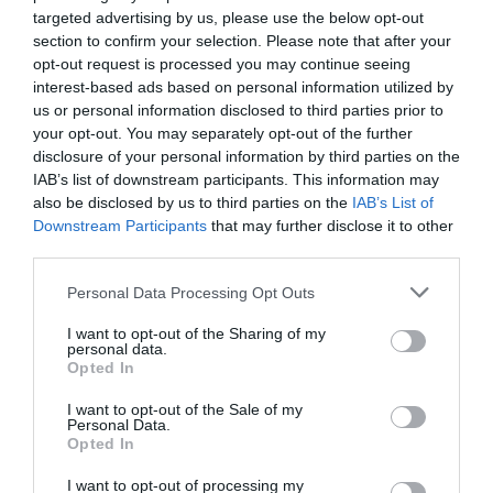
targeted advertising by us, please use the below opt-out
section to confirm your selection. Please note that after your
opt-out request is processed you may continue seeing
interest-based ads based on personal information utilized by
us or personal information disclosed to third parties prior to
your opt-out. You may separately opt-out of the further
RELACIONADES
disclosure of your personal information by third parties on the
IAB’s list of downstream participants. This information may
also be disclosed by us to third parties on the
IAB’s List of
Downstream Participants
that may further disclose it to other
third parties.
Personal Data Processing Opt Outs
I want to opt-out of the Sharing of my
personal data.
El RACC reclama
El RACC i Miró
Els nous ser
Opted In
millores per elevar
s'alien per llançar
RACC eleven
I want to opt-out of the Sale of my
la velocitat dels
una assegurança
seva factura
Personal Data.
Opted In
busos de Barcelona
per a patinets
4,4%
elèctrics
I want to opt-out of processing my