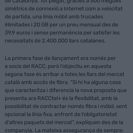
de Catalunya. Tot plegat, gràcies a 500 megues
simètrics de connexió a Internet com a velocitat
de partida, una línia mòbil amb trucades
il·limitades i 20 GB per un preu mensual des de
39,9 euros i sense permanència per satisfer les
necessitats de 2.400.000 llars catalanes.
La primera fase de llançament era només per
a socis del RACC, però l'objectiu en aquesta
segona fase és arribar a totes les llars del mercat
català amb accés de fibra. "Si hi ha alguna cosa
que caracteritza i diferencia la nova proposta que
presenta ara RACCtel+ és la flexibilitat, amb la
possibilitat de contractar només fibra i mòbil, sent
opcional la línia fixa, enfront de l'obligatorietat
d'altres paquets del mercat", expliquen des de la
companyia. La mateixa assegurança de sempre: