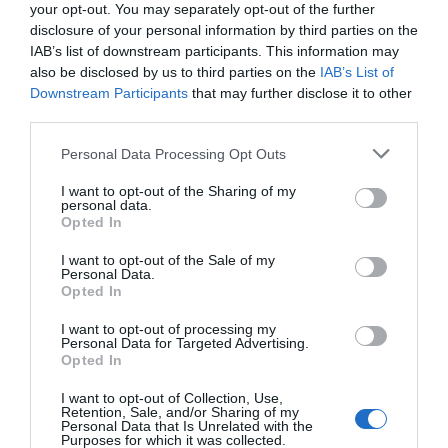
accedit amb els seus productes a
La
Zona
, una
your opt-out. You may separately opt-out of the further
botiga en línia d’economia solidària on també
disclosure of your personal information by third parties on the
IAB’s list of downstream participants. This information may
s’està donant a conèixer.
also be disclosed by us to third parties on the
IAB’s List of
Downstream Participants
that may further disclose it to other
third parties.
Personal Data Processing Opt Outs
I want to opt-out of the Sharing of my
personal data.
Opted In
I want to opt-out of the Sale of my
Personal Data.
Opted In
I want to opt-out of processing my
Personal Data for Targeted Advertising.
Opted In
I want to opt-out of Collection, Use,
Ver esta publicación en Instagram
Retention, Sale, and/or Sharing of my
Personal Data that Is Unrelated with the
Purposes for which it was collected.