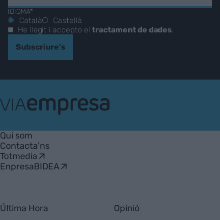
IDIOMA*
Català
Castellà
He llegit i accepto el
tractament de dades
.
Subscriure's
VIA
Empresa
Qui som
Contacta'ns
Totmedia
EnpresaBIDEA
Última Hora
Opinió