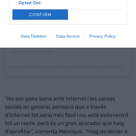
Opted Out
CONFIRM
Data Deletion
Data Access
Privacy Policy
Una publicación compartida por Ramé Artesana (@rameartesana)
“No soc gaire bona amb Internet i les xarxes
socials en general, pensava que a través
d’Internet tot seria més fàcil i no, està esdevenint
tot un repte, però és un gran aparador que haig
d’aprofitar”, comenta Manrique. “Haig de donar-li