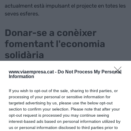
actualment està impulsant el projecte en totes les
seves esferes.
Donar-se a conèixer
fomentant l'economia
solidària
Després de tancar el 2022 amb dos productes
www.viaempresa.cat -
Do Not Process My Personal
prototipats i d’haver participat en més de 12 fires
Information
a través de la Xarxa de Dones Cosidores, Manrique
If you wish to opt-out of the sale, sharing to third parties, or
va començar el 2023 consolidant quatre
processing of your personal or sensitive information for
productes i participant en set fires més de forma
targeted advertising by us, please use the below opt-out
individual. “Ara em trobo en una fase de testejar i
section to confirm your selection. Please note that after your
opt-out request is processed you may continue seeing
exposar el producte per tal de consolidar la meva
interest-based ads based on personal information utilized by
fase de creació”, assenyala. De fet, recentment ha
us or personal information disclosed to third parties prior to