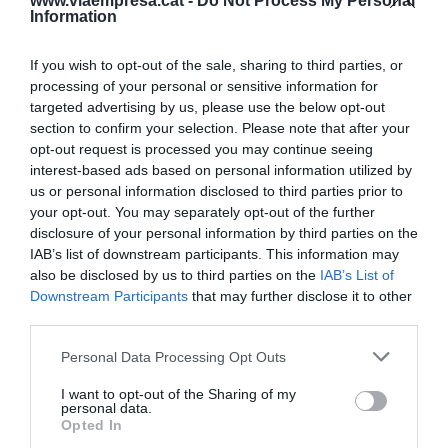
www.viaempresa.cat -
Do Not Process My Personal
seus beneficis si es compara amb el primer
Information
trimestre del 2018 i ha comptabilitzat un benefici
net atribuït 2.912 milions d'euros. Segons la
If you wish to opt-out of the sale, sharing to third parties, or
processing of your personal or sensitive information for
companyia, aquests resultats s'han vist afectats
targeted advertising by us, please use the below opt-out
de manera negativa per un impacte extraordinari
section to confirm your selection. Please note that after your
de 1.000 milions d'euros vinculat amb el cas
opt-out request is processed you may continue seeing
del
software
que alterava les emissions d'òxid de
interest-based ads based on personal information utilized by
us or personal information disclosed to third parties prior to
nitrogen d'alguns vehicles dièsel del consorci
your opt-out. You may separately opt-out of the further
alemany.
disclosure of your personal information by third parties on the
IAB’s list of downstream participants. This information may
also be disclosed by us to third parties on the
IAB’s List of
Segons l'empresa, durant els tres primers mesos
Downstream Participants
that may further disclose it to other
de l'any, l'evolució del negoci també ha hagut de
third parties.
fer front a una reducció de les seves
Personal Data Processing Opt Outs
matriculacions, que va ser compensada per
un
mix
de producte més competitiu i per un
I want to opt-out of the Sharing of my
personal data.
rendiment més alt de la divisió financera.
Opted In