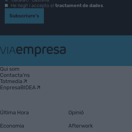
He llegit i accepto el
tractament de dades
.
Subscriure's
VIA
Empresa
Qui som
Contacta'ns
Totmedia
EnpresaBIDEA
Última Hora
Opinió
Economia
Afterwork