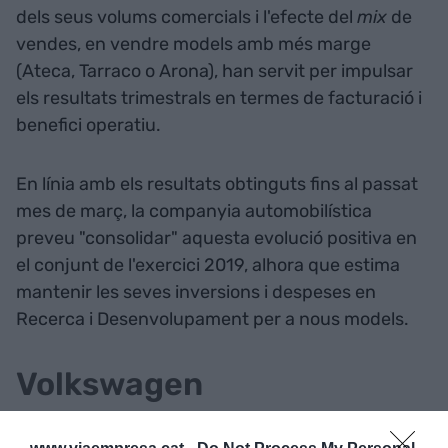
dels seus volums comercials i l'efecte del
mix
de
vendes, en vendre models amb més marge
(Ateca, Tarraco o Arona), han servit per impulsar
els resultats trimestrals en termes de facturació i
benefici operatiu.
En línia amb els resultats obtinguts fins al passat
mes de març, la companyia automobilística
preveu "consolidar" aquesta evolució positiva en
el conjunt de l'exercici 2019, alhora que estima
mantenir les seves inversions i despeses en
Recerca i Desenvolupament per a nous models.
Volkswagen
Mentrestant, Volkswagen ha reduït un 9,5% els