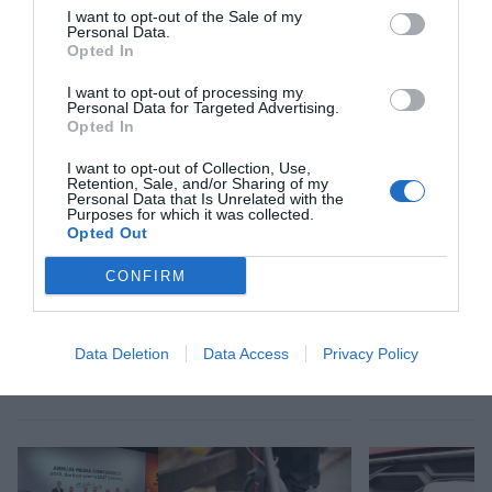
I want to opt-out of the Sale of my
Personal Data.
Afegir
VIA Empresa
com a font preferida de
Opted In
Google de forma gratuïta
Estigues informat amb les últimes notícies d'actualitat
I want to opt-out of processing my
Personal Data for Targeted Advertising.
ACTIVAR ARA
Opted In
I want to opt-out of Collection, Use,
Retention, Sale, and/or Sharing of my
Personal Data that Is Unrelated with the
Purposes for which it was collected.
Opted Out
CONFIRM
RELACIONADES
Data Deletion
Data Access
Privacy Policy