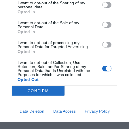
Dades. Recorda comprovar
I want to opt-out of the Sharing of my
personal data.
Opted In
el teu correu per continuar
I want to opt-out of the Sale of my
rebent els nostres butlletins i
Personal Data.
Opted In
estar al dia amb l'actualitat
I want to opt-out of processing my
Personal Data for Targeted Advertising.
Opted In
Afegir
VIA Empresa
com a font preferida de
Google de forma gratuïta
I want to opt-out of Collection, Use,
Retention, Sale, and/or Sharing of my
Estigues informat amb les últimes notícies d'actualitat
Personal Data that Is Unrelated with the
ACTIVAR ARA
Purposes for which it was collected.
Opted Out
CONFIRM
Data Deletion
Data Access
Privacy Policy