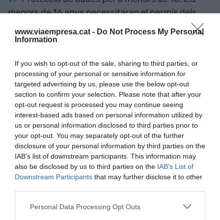
menors de 16 anys necessitaran el permís dels
seus pares o tutor amb la nova Llei de Protecció
www.viaempresa.cat -
Do Not Process My Personal
de Dades.
Information
Nou càrrec: Delegat de Protecció de Dades
If you wish to opt-out of the sale, sharing to third parties, or
(DPD). Es recomana incloure la figura per
processing of your personal or sensitive information for
targeted advertising by us, please use the below opt-out
assegurar que es respecta i compleix amb
section to confirm your selection. Please note that after your
l'establert en la RGPD. Aquest punt no és
opt-out request is processed you may continue seeing
obligatori, però si ho recomana la UE. El perfil de
interest-based ads based on personal information utilized by
DPD abasta des d'un professional extern a
us or personal information disclosed to third parties prior to
your opt-out. You may separately opt-out of the further
l'empresa o algun treballador que assumeixi el rol.
disclosure of your personal information by third parties on the
IAB’s list of downstream participants. This information may
VIA Empresa també
also be disclosed by us to third parties on the
IAB’s List of
Downstream Participants
that may further disclose it to other
s'adapta al Reglament
third parties.
General de Protecció de
Personal Data Processing Opt Outs