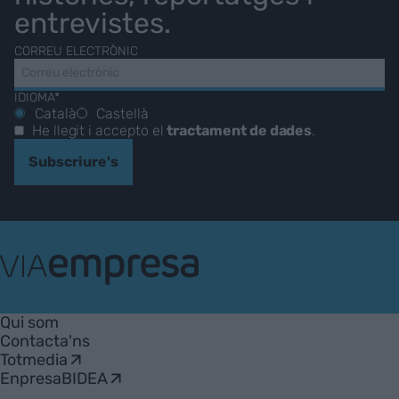
entrevistes.
CORREU ELECTRÒNIC
IDIOMA*
Català
Castellà
He llegit i accepto el
tractament de dades
.
Subscriure's
VIA
Empresa
Qui som
Contacta'ns
Totmedia
EnpresaBIDEA