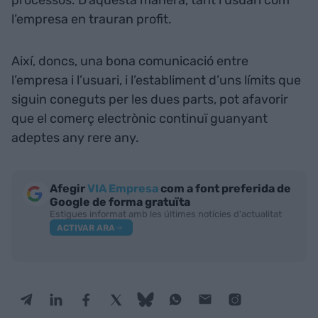
processos. D’aquesta manera, tant l’usuari com
l’empresa en trauran profit.
Així, doncs, una bona comunicació entre
l’empresa i l’usuari, i l’establiment d’uns límits que
siguin coneguts per les dues parts, pot afavorir
que el comerç electrònic continuï guanyant
adeptes any rere any.
Afegir
VIA Empresa
com a font preferida de
Google de forma gratuïta
Estigues informat amb les últimes notícies d'actualitat
ACTIVAR ARA