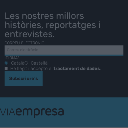
Les nostres millors
històries, reportatges i
entrevistes.
CORREU ELECTRÒNIC
IDIOMA*
Català
Castellà
He llegit i accepto el
tractament de dades
.
Subscriure's
VIA
Empresa