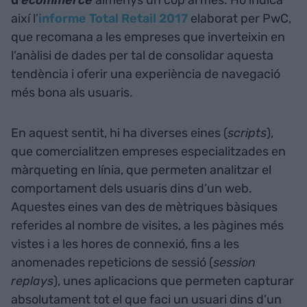
d'
ecommerce
almenys un cop al mes. Ho indica
així l’
informe Total Retail 2017
elaborat per PwC,
que recomana a les empreses que inverteixin en
l’anàlisi de dades per tal de consolidar aquesta
tendència i oferir una experiència de navegació
més bona als usuaris.
En aquest sentit, hi ha diverses eines (
scripts
),
que comercialitzen empreses especialitzades en
màrqueting en línia, que permeten analitzar el
comportament dels usuaris dins d’un web.
Aquestes eines van des de mètriques bàsiques
referides al nombre de visites, a les pàgines més
vistes i a les hores de connexió, fins a les
anomenades repeticions de sessió (
session
replays
), unes aplicacions que permeten capturar
absolutament tot el que faci un usuari dins d’un