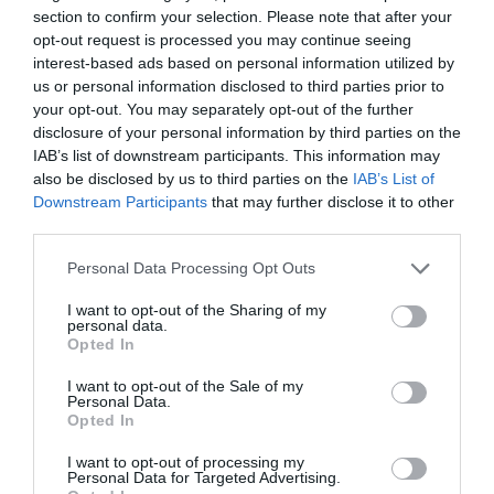
section to confirm your selection. Please note that after your
San José: "L’ús de
scripts
opt-out request is processed you may continue seeing
interest-based ads based on personal information utilized by
planteja dubtes seriosos des
us or personal information disclosed to third parties prior to
your opt-out. You may separately opt-out of the further
de la perspectiva de la
disclosure of your personal information by third parties on the
IAB’s list of downstream participants. This information may
normativa sobre protecció
also be disclosed by us to third parties on the
IAB’s List of
Downstream Participants
that may further disclose it to other
de dades de caràcter
third parties.
personal"
Personal Data Processing Opt Outs
I want to opt-out of the Sharing of my
D’aquesta manera,
les empreses podrien
personal data.
Opted In
incórrer en vulneracions sistemàtiques de la
LOPD.
La mateixanormativa preveu sancions
I want to opt-out of the Sale of my
Personal Data.
d’entre 900 i 600.000 euros, segons la gravetat
Opted In
de la infracció. Carles San José considera que "en
I want to opt-out of processing my
aparença, l’ús de
scripts
planteja dubtes seriosos
Personal Data for Targeted Advertising.