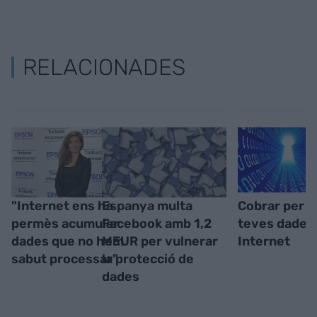
RELACIONADES
"Internet ens ha
Espanya multa
Cobrar per l
permès acumular
Facebook amb 1,2
teves dades
dades que no hem
MEUR per vulnerar
Internet
sabut processar"
la protecció de
dades