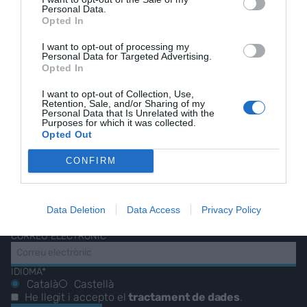
Personal Data.
Opted In
I want to opt-out of processing my
Personal Data for Targeted Advertising.
Opted In
EL NOSTRE
I want to opt-out of Collection, Use,
Retention, Sale, and/or Sharing of my
BUTLLETÍ
Personal Data that Is Unrelated with the
Purposes for which it was collected.
Opted Out
CONFIRM
Les nostres millors
històries, reportatges i
entrevistes.
Data Deletion
Data Access
Privacy Policy
CORREU ELECTRÒNIC
IDIOMA*
Català
Castellà
He llegit i accepto el
tractament de dades
.