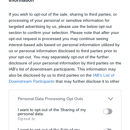
Information
Afegir
VIA Empresa
com a font preferida de
If you wish to opt-out of the sale, sharing to third parties, or
Google de forma gratuïta
processing of your personal or sensitive information for
Estigues informat amb les últimes notícies d'actualitat
targeted advertising by us, please use the below opt-out
ACTIVAR ARA
section to confirm your selection. Please note that after your
opt-out request is processed you may continue seeing
interest-based ads based on personal information utilized by
us or personal information disclosed to third parties prior to
your opt-out. You may separately opt-out of the further
disclosure of your personal information by third parties on the
IAB’s list of downstream participants. This information may
also be disclosed by us to third parties on the
IAB’s List of
Downstream Participants
that may further disclose it to other
third parties.
Personal Data Processing Opt Outs
ELS MÉS LLEGITS
I want to opt-out of the Sharing of my
personal data.
Opted In
AVUI DESTAQUEM
I want to opt-out of the Sale of my