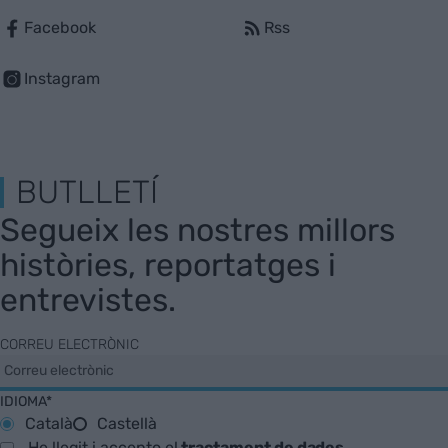
Facebook
Rss
Instagram
BUTLLETÍ
Segueix les nostres millors
històries, reportatges i
entrevistes.
CORREU ELECTRÒNIC
IDIOMA*
Català
Castellà
He llegit i accepto el
tractament de dades
.