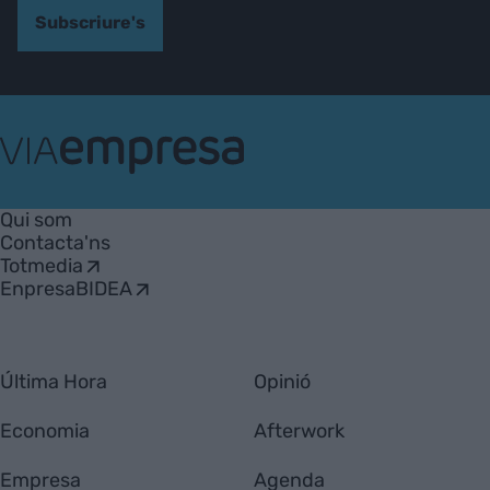
Subscriure's
VIA
Empresa
Qui som
Contacta'ns
Totmedia
EnpresaBIDEA
Última Hora
Opinió
Economia
Afterwork
Empresa
Agenda