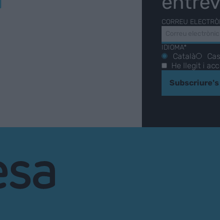
entrev
CORREU ELECTRÒ
IDIOMA*
Català
Cas
He llegit i ac
Subscriure's