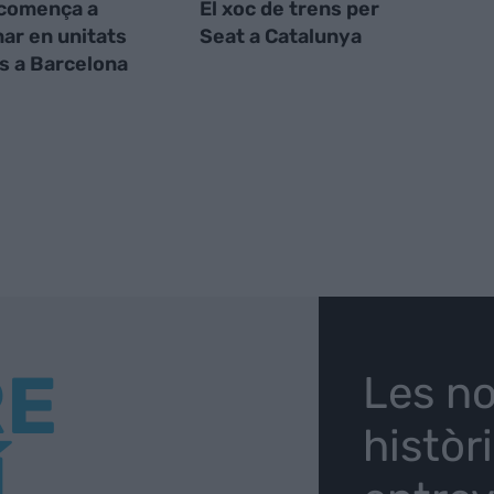
comença a
El xoc de trens per
ar en unitats
Seat a Catalunya
s a Barcelona
RE
Les no
històr
Í