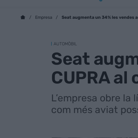
Seat augmenta un 34% les vendes 
Empresa
AUTOMÒBIL
Seat augm
CUPRA al 
L’empresa obre la l
com més aviat pos