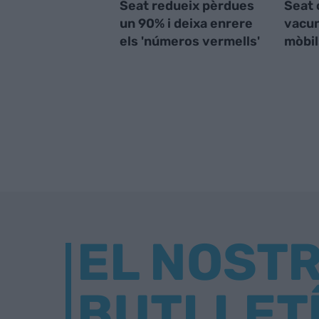
Seat redueix pèrdues
Seat 
un 90% i deixa enrere
vacun
els 'números vermells'
mòbil
EL NOST
BUTLLET