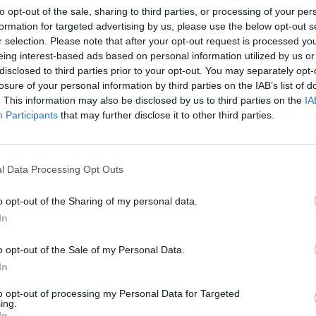
peren els resultats dels primers sis mesos de 2019.
to opt-out of the sale, sharing to third parties, or processing of your per
formation for targeted advertising by us, please use the below opt-out s
acompanyada d'una impossibilitat d'efectuar totes
r selection. Please note that after your opt-out request is processed y
 de la manca global de semiconductors. Les
eing interest-based ads based on personal information utilized by us or
fet, van registrar un descens interanual proper a
disclosed to third parties prior to your opt-out. You may separately opt-
ota la demanda generada, la companyia ha obert la
losure of your personal information by third parties on the IAB’s list of
. This information may also be disclosed by us to third parties on the
IA
nt durant el mes d'agost.
Participants
that may further disclose it to other third parties.
s'està centrant en la producció de les línies León
u de compensar parcialment els vehicles no
l Data Processing Opt Outs
ga de totes les unitats compromeses com abans
o opt-out of the Sharing of my personal data.
a des dels concessionaris".
In
més exitosa de la companyia, amb un creixement en
o opt-out of the Sale of my Personal Data.
ol, fins als 44.800 vehicles. Només al juliol, de fet,
In
als 6.600 vehicles, un 128% més que el mateix
to opt-out of processing my Personal Data for Targeted
r, amb unes 30.000 unitats entregades, representa
ing.
In