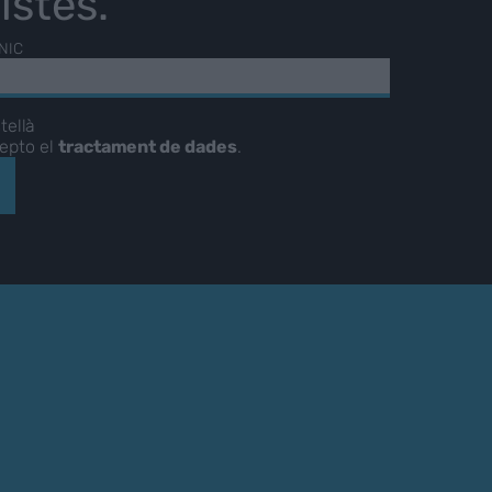
istes.
NIC
tellà
cepto el
tractament de dades
.