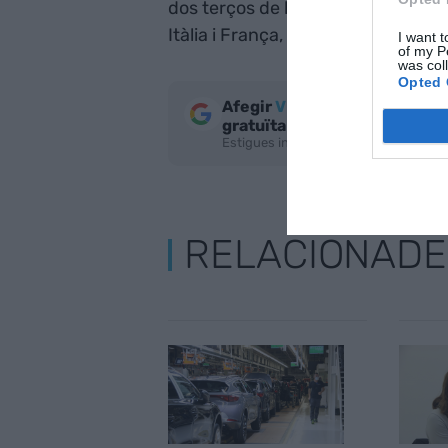
dos terços de les vendes de CUPRA
Itàlia i França, a banda de l'Estat
I want t
of my P
was col
Opted 
Afegir
VIA Empresa
com a fo
gratuïta
Estigues informat amb les últimes not
RELACIONADE