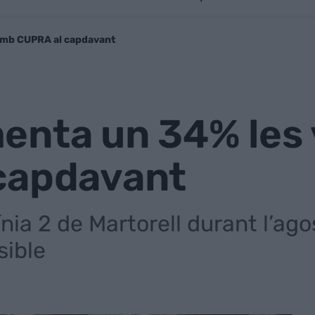
amb CUPRA al capdavant
enta un 34% les
capdavant
ínia 2 de Martorell durant l’ag
sible