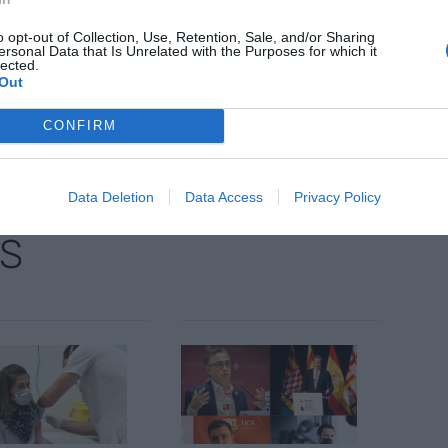
, que té especial èxit a Alemanya, Regne Unit,
 Espanyol.
o opt-out of Collection, Use, Retention, Sale, and/or Sharing
ersonal Data that Is Unrelated with the Purposes for which it
lected.
Out
nt preferida de Google de forma
ACTIVAR ARA
CONFIRM
ícies d'actualitat
Data Deletion
Data Access
Privacy Policy
S