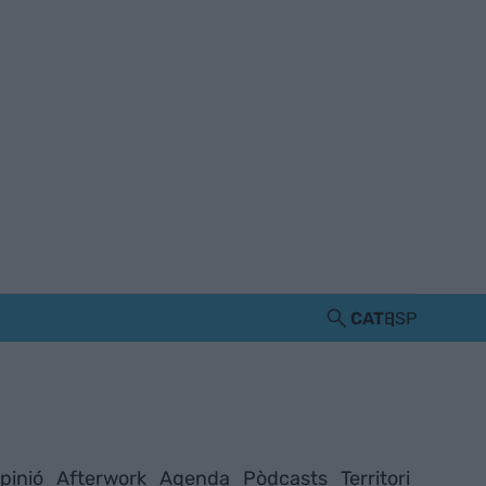
CAT
ESP
pinió
Afterwork
Agenda
Pòdcasts
Territori