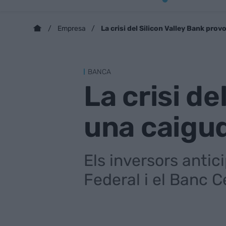
La crisi del Silicon Valley Bank prov
Empresa
BANCA
La crisi d
una caigud
Els inversors antic
Federal i el Banc 