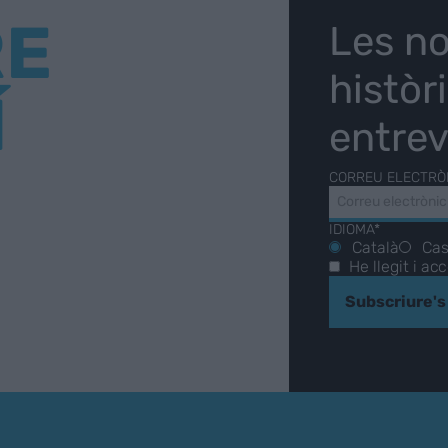
RE
Les no
històr
Í
entrev
CORREU ELECTRÒ
IDIOMA*
Català
Cas
He llegit i ac
Subscriure's