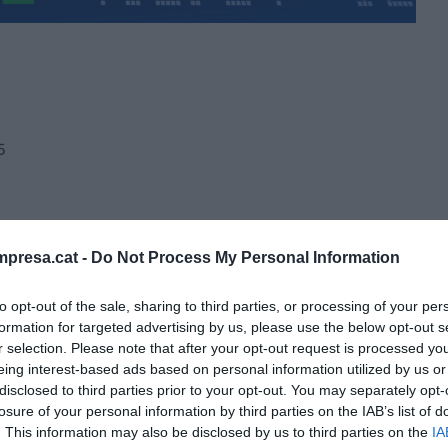
5
k ha provocat un gran terratrèmol a l'economia
ral a la resta del món. Tot i que des del Vell
presa.cat -
Do Not Process My Personal Information
 neguen un efecte contagi, l'euríbor registra una
to opt-out of the sale, sharing to third parties, or processing of your per
formation for targeted advertising by us, please use the below opt-out s
r selection. Please note that after your opt-out request is processed y
nen que moviments d'aquestes característiques són
eing interest-based ads based on personal information utilized by us or
disclosed to third parties prior to your opt-out. You may separately opt-
a monetària per part de la Reserva Federal i el
losure of your personal information by third parties on the IAB’s list of
 fet cas dels senyals de tranquil·litat enviats des
. This information may also be disclosed by us to third parties on the
IA