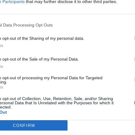
rat un 2,2%.
Participants
that may further disclose it to other third parties.
é tornen a transitar pel bon camí. El DAX puja un
l Data Processing Opt Outs
o Stoxx 50 un 2%. Els analistes preveuen que una
 per part de les autoritats supervisores pot portar a
o opt-out of the Sharing of my personal data.
 variables.
In
o opt-out of the Sale of my Personal Data.
nt preferida de Google de forma
In
ACTIVAR ARA
ícies d'actualitat
to opt-out of processing my Personal Data for Targeted
ing.
In
o opt-out of Collection, Use, Retention, Sale, and/or Sharing
ersonal Data that Is Unrelated with the Purposes for which it
S
lected.
Out
CONFIRM