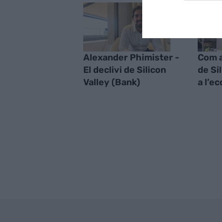
Alexander Phimister -
Com a
El declivi de Silicon
de Si
Valley (Bank)
a l’e