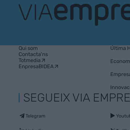
VIA
Empresa
Qui som
Última 
Contacta'ns
Totmedia
Econom
EnpresaBIDEA
Empres
Innovac
SEGUEIX VIA EMPR
Telegram
Youtu