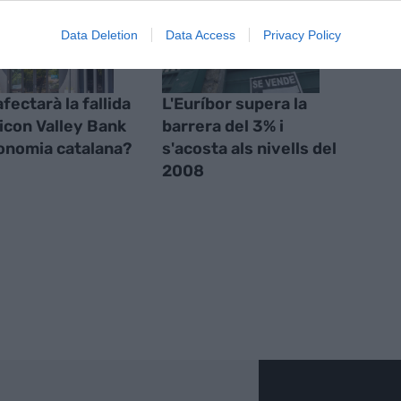
Data Deletion
Data Access
Privacy Policy
fectarà la fallida
L'Euríbor supera la
licon Valley Bank
barrera del 3% i
conomia catalana?
s'acosta als nivells del
2008