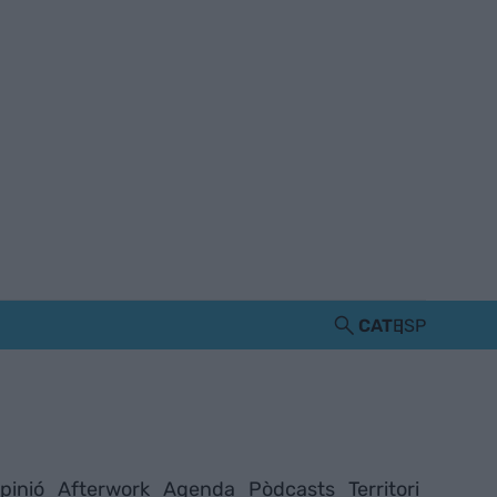
CAT
ESP
pinió
Afterwork
Agenda
Pòdcasts
Territori