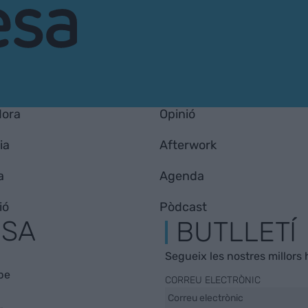
Hora
Opinió
ia
Afterwork
a
Agenda
ió
Pòdcast
ESA
BUTLLETÍ
Segueix les nostres millors h
be
CORREU ELECTRÒNIC