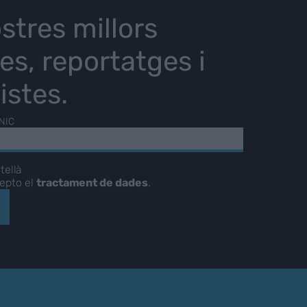
stres millors
ies, reportatges i
istes.
NIC
tellà
cepto el
tractament de dades
.