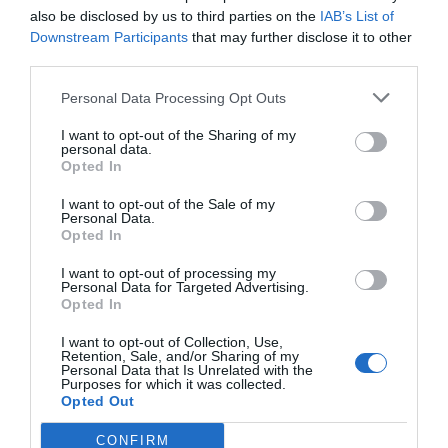
estalvis dels usuaris i consolidant la nostra posició
also be disclosed by us to third parties on the
IAB’s List of
Downstream Participants
that may further disclose it to other
com un agent de canvi al sector de l'energia neta",
third parties.
afegeix Gardrinier, qui va cofundar juntament
amb Draijer la iniciativa, l'any 2020.
Personal Data Processing Opt Outs
I want to opt-out of the Sharing of my
personal data.
Afegir
VIA Empresa
com a font preferida de
Opted In
Google de forma gratuïta
Estigues informat amb les últimes notícies d'actualitat
I want to opt-out of the Sale of my
Personal Data.
ACTIVAR ARA
Opted In
I want to opt-out of processing my
Personal Data for Targeted Advertising.
Opted In
I want to opt-out of Collection, Use,
Retention, Sale, and/or Sharing of my
Personal Data that Is Unrelated with the
Purposes for which it was collected.
Opted Out
RELACIONADES
CONFIRM