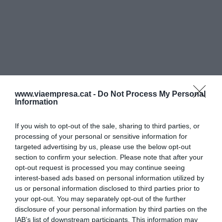
www.viaempresa.cat -
Do Not Process My Personal
Information
If you wish to opt-out of the sale, sharing to third parties, or
processing of your personal or sensitive information for
targeted advertising by us, please use the below opt-out
section to confirm your selection. Please note that after your
opt-out request is processed you may continue seeing
interest-based ads based on personal information utilized by
“Aquesta tecnologia automatitzarà la compra,
us or personal information disclosed to third parties prior to
your opt-out. You may separately opt-out of the further
venda i emmagatzematge d'energia basada en els
disclosure of your personal information by third parties on the
preus del mercat, optimitzant encara més els
IAB’s list of downstream participants. This information may