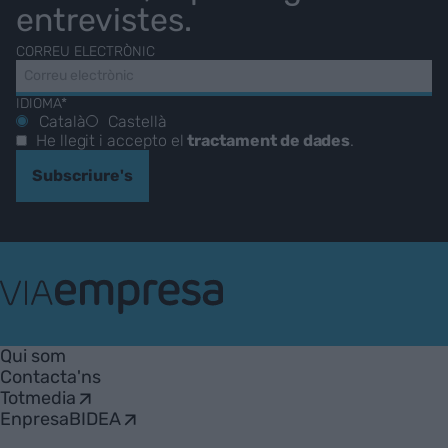
entrevistes.
CORREU ELECTRÒNIC
IDIOMA*
Català
Castellà
He llegit i accepto el
tractament de dades
.
Subscriure's
VIA
Empresa
Qui som
Contacta'ns
Totmedia
EnpresaBIDEA