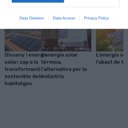
Data Deletion
Data Access
Privacy Policy
Disseny i energia
L'energia solar
L’energia sol
solar: cap a la
tèrmica,
l'abast de t
transformació
l'alternativa per la
sostenible dels
indústria
habitatges