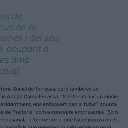
ses de
cus en el
sones i del seu
e, ocupant a
nes amb
ctual
oria Social de Terrassa, però també és un
ó Antiga Caixa Terrassa. “Mantenim així un vincle
e, evidentment, ens enfoquem cap al futur”, apunta
dea de "factoria" com a concepte empresarial. “Som
presarial, i el terme social que l'acompanya no és
ls beneficis que generem es reinverteixen en la