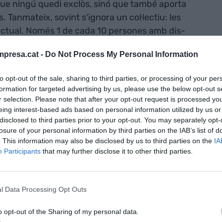
 que ningú quedi exclòs, sinó que també aporta
. Tanmateix, sovint s'ignora un col·lectiu: les
lectual. Només 1 de cada 10 persones amb dis­
egons dades del
Segon informe de la situació de les
presa.cat -
Do Not Process My Personal Information
lectual a Catalunya
publicat recentment. En
– Factorial Social de Terrassa
, “una entitat de
to opt-out of the sale, sharing to third parties, or processing of your per
la ciutat que fonamentalment té cura de dos
formation for targeted advertising by us, please use the below opt-out s
n la gent gran i les persones amb discapacitat
r selection. Please note that after your opt-out request is processed y
eing interest-based ads based on personal information utilized by us or
a general, a través d'una cultura, arribem a tota la
disclosed to third parties prior to your opt-out. You may separately opt-
Queralt
a
VIA Empresa
, president de LaFACT.
losure of your personal information by third parties on the IAB’s list of
. This information may also be disclosed by us to third parties on the
IA
Participants
that may further disclose it to other third parties.
 liderar una transformació significativa dins
una entitat autònoma capaç de generar els seus
tivitats socials. Aquesta transició va ser
l Data Processing Opt Outs
depenien dels fons de la desapareguda
Caixa de
ament, la Fundació no només va aconseguir
o opt-out of the Sharing of my personal data.
 sinó que també les va expandir, cosa que li ha