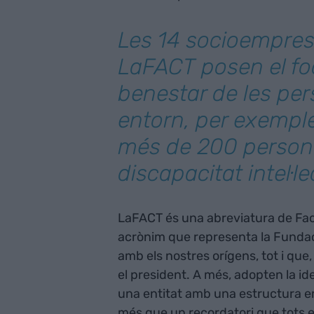
Les 14 socioempre
LaFACT posen el fo
benestar de les per
entorn, per exempl
més de 200 perso
discapacitat intel·le
LaFACT és una abreviatura de Fact
acrònim que representa la Fundaci
amb els nostres orígens, tot i qu
el president. A més, adopten la i
una entitat amb una estructura em
més que un recordatori que tots e