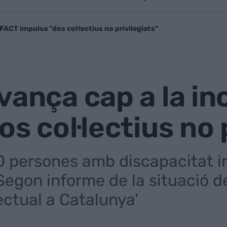
aFACT impulsa "dos col·lectius no privilegiats"
vança cap a la in
s col·lectius no 
persones amb dis­capacitat int
Segon informe de la situació 
lectual a Catalunya'