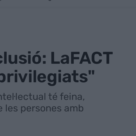
clusió: LaFACT
privilegiats"
el·lectual té feina,
de les persones amb