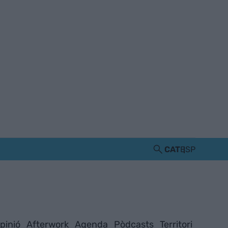
CAT
ESP
pinió
Afterwork
Agenda
Pòdcasts
Territori