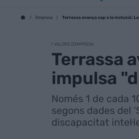
Terrassa avança cap a la inclusió: L
Empresa
VALORS D'EMPRESA
Terrassa a
impulsa "do
Només 1 de cada 10 
segons dades del '
discapacitat intel·