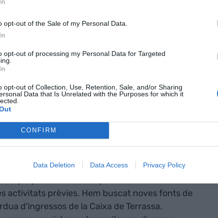
In
s que mai.
o opt-out of the Sale of my Personal Data.
In
0 persones
to opt-out of processing my Personal Data for Targeted
tel·lectual té
ing.
In
s del Segon
o opt-out of Collection, Use, Retention, Sale, and/or Sharing
ió de les
ersonal Data that Is Unrelated with the Purposes for which it
lected.
Out
apacitat
CONFIRM
lunya
Data Deletion
Data Access
Privacy Policy
 vam dur a terme una reorganització. En els darrers
is anys que he estat al capdavant, hem treballat
r les activitats prèvies. Hem buscat noves fonts de
dua d'ingressos de la Caixa de Terrassa.