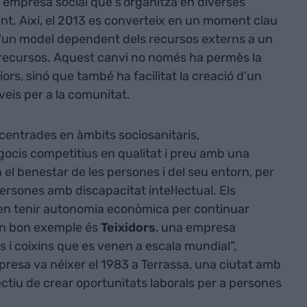
empresa social que s'organitza en diverses
ent. Així, el 2013 es converteix en un moment clau
d'un model dependent dels recursos externs a un
 recursos. Aquest canvi no només ha permès la
riors, sinó que també ha facilitat la creació d'un
rveis per a la comunitat.
entrades en àmbits sociosanitaris,
gocis competitius en qualitat i preu amb una
 el benestar de les persones i del seu entorn, per
sones amb discapacitat intel·lectual. Els
en tenir autonomia econòmica per continuar
“Un bon exemple és
Teixidors
, una empresa
 i coixins que es venen a escala mundial”,
resa va néixer el 1983 a Terrassa, una ciutat amb
jectiu de crear oportunitats laborals per a persones