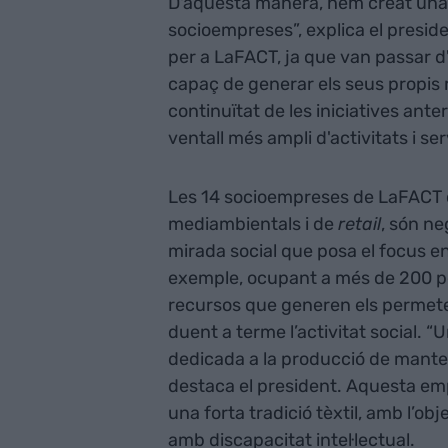
D'aquesta manera, hem creat una 
socioempreses”, explica el presid
per a LaFACT, ja que van passar 
capaç de generar els seus propis
continuïtat de les iniciatives ante
ventall més ampli d'activitats i se
Les 14 socioempreses de LaFACT c
mediambientals i de
retail
, són ne
mirada social que posa el focus en
exemple, ocupant a més de 200 per
recursos que generen els permet
duent a terme l’activitat social. 
dedicada a la producció de mantes
destaca el president. Aquesta emp
una forta tradició tèxtil, amb l’ob
amb discapacitat intel·lectual.