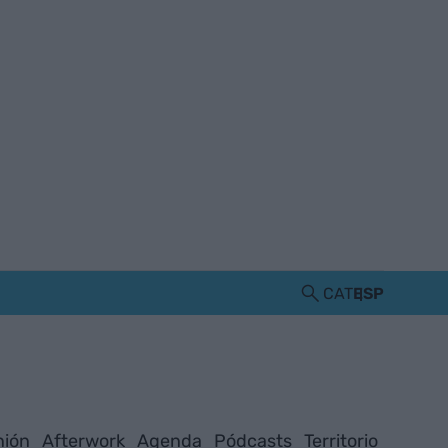
CAT
ESP
nión
Afterwork
Agenda
Pódcasts
Territorio