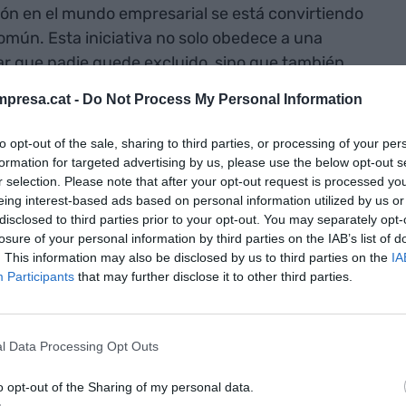
sión en el mundo empresarial se está convirtiendo
mún. Esta iniciativa no solo obedece a una
ar que nadie quede excluido, sino que también
ganizaciones. Sin embargo, a menudo se ignora a un
presa.cat -
Do Not Process My Personal Information
pacidad intelectual. Solo 1 de cada 10 personas con
abajo, según datos del
Segundo informe sobre la
to opt-out of the sale, sharing to third parties, or processing of your per
iscapacidad intelectual en Catalunya
publicado
formation for targeted advertising by us, please use the below opt-out s
r selection. Please note that after your opt-out request is processed y
 nació
LaFACT – Factorial Social de Terrassa
,
eing interest-based ads based on personal information utilized by us or
cio de la gente de la ciudad que fundamentalmente
disclosed to third parties prior to your opt-out. You may separately opt-
egiados, que son las personas mayores y las
losure of your personal information by third parties on the IAB’s list of
tual, y luego de una forma general, a través de
. This information may also be disclosed by us to third parties on the
IA
Participants
that may further disclose it to other third parties.
nte de Terrassa”, señala
Xavier Queralt
a
VIA
l Data Processing Opt Outs
lideró una transformación significativa dentro de
en una entidad autónoma capaz de generar sus
o opt-out of the Sharing of my personal data.