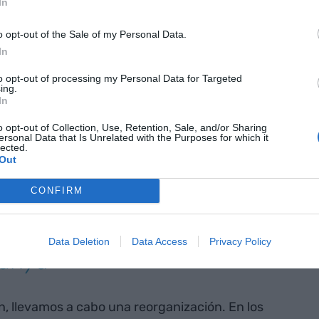
o actividades sociales. Esta transición fue
In
dependían de los fondos de la desaparecida
Caixa
o opt-out of the Sale of my Personal Data.
que, la Fundación no solo logró mantener las
In
mbién las amplió, lo que le ha permitido llevar a
to opt-out of processing my Personal Data for Targeted
ing.
In
personas con
o opt-out of Collection, Use, Retention, Sale, and/or Sharing
ersonal Data that Is Unrelated with the Purposes for which it
ctual tiene
lected.
Out
os del
Segundo
CONFIRM
tuación de las
apacidad
Data Deletion
Data Access
Privacy Policy
lunya
n, llevamos a cabo una reorganización. En los