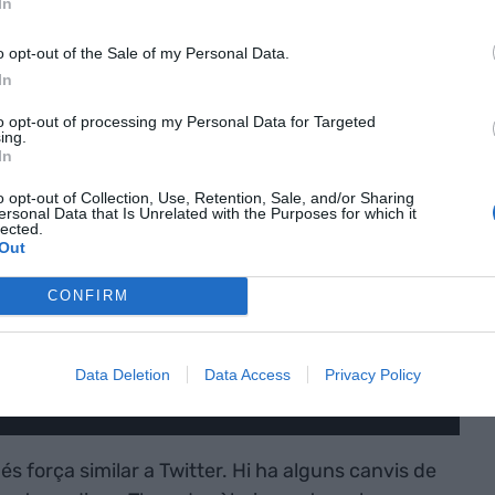
In
o opt-out of the Sale of my Personal Data.
In
to opt-out of processing my Personal Data for Targeted
ing.
In
o opt-out of Collection, Use, Retention, Sale, and/or Sharing
ersonal Data that Is Unrelated with the Purposes for which it
lected.
Out
CONFIRM
Data Deletion
Data Access
Privacy Policy
 és força similar a Twitter. Hi ha alguns canvis de