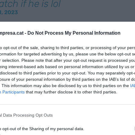
tch if he is lol
1, 2023
ca jiu-jitsu regularment, va acceptar el repte de
presa.cat -
Do Not Process My Personal Information
a publicació de resposta en el seu compte
witter que triés hora i lloc.
to opt-out of the sale, sharing to third parties, or processing of your per
formation for targeted advertising by us, please use the below opt-out s
r selection. Please note that after your opt-out request is processed y
des d’aquest dijous Threads ja està disponible per
eing interest-based ads based on personal information utilized by us or
opa, doncs la nova aplicació de Meta no compleix
disclosed to third parties prior to your opt-out. You may separately opt-
a la recollida i compartició de dades entre
losure of your personal information by third parties on the IAB’s list of
. This information may also be disclosed by us to third parties on the
IA
Participants
that may further disclose it to other third parties.
 cal que l’usuari disposi d’un compte d’Instagram.
rmet als usuaris decidir si volen seguir els mateixos
l Data Processing Opt Outs
ue aquests disposin d’un perfil de Threads.
o opt-out of the Sharing of my personal data.