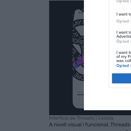
Opted 
I want t
Opted 
I want 
Advertis
Opted 
I want t
of my P
was col
Opted 
Interfície de Threads | Cedida
A nivell visual i funcional, Threads