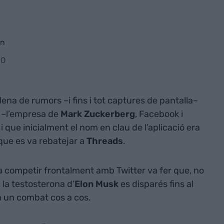
en
30
ena de rumors –i fins i tot captures de pantalla–
a
–l’empresa de
Mark Zuckerberg
, Facebook i
 que inicialment el nom en clau de l’aplicació era
que es va rebatejar a
Threads
.
 competir frontalment amb Twitter va fer que, no
la testosterona d’
Elon Musk
es disparés fins al
a un combat cos a cos.