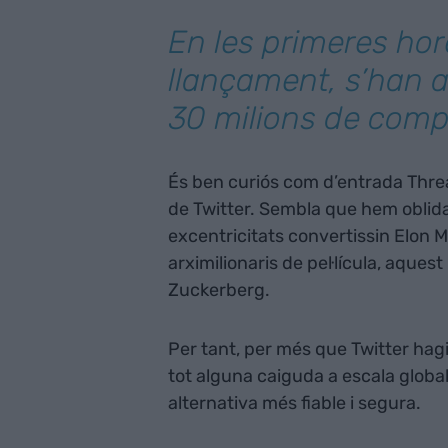
En les primeres hor
llançament, s’han 
30 milions de comp
És ben curiós com d’entrada Thre
de Twitter. Sembla que hem oblid
excentricitats convertissin Elon M
arximilionaris de pel·lícula, aque
Zuckerberg.
Per tant, per més que Twitter hagi 
tot alguna caiguda a escala globa
alternativa més fiable i segura.