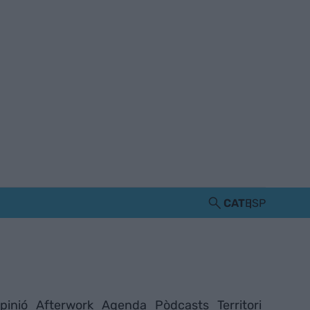
CAT
ESP
pinió
Afterwork
Agenda
Pòdcasts
Territori