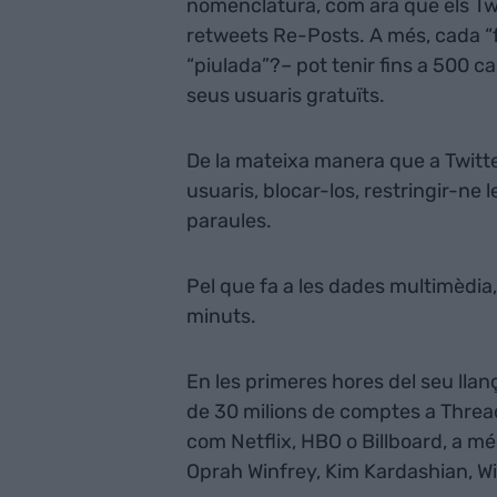
nomenclatura, com ara que els Tw
retweets Re-Posts. A més, cada “fi
“piulada”?– pot tenir fins a 500 c
seus usuaris gratuïts.
De la mateixa manera que a Twitte
usuaris, blocar-los, restringir-ne l
paraules.
Pel que fa a les dades multimèdia, 
minuts.
En les primeres hores del seu lla
de 30 milions de comptes a Thread
com Netflix, HBO o Billboard, a m
Oprah Winfrey, Kim Kardashian, Wil