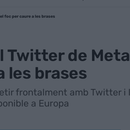
el foc per caure a les brases
 Twitter de Meta:
a les brases
tir frontalment amb Twitter i 
ponible a Europa