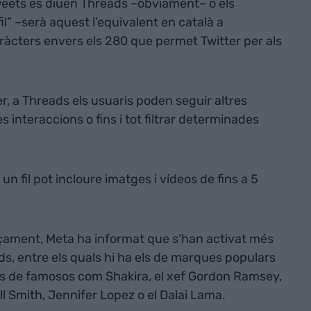
eets es diuen Threads –òbviament– o els
l” –serà aquest l’equivalent en català a
aràcters envers els 280 que permet Twitter per als
r, a Threads els usuaris poden seguir altres
es interaccions o fins i tot filtrar determinades
un fil pot incloure imatges i vídeos de fins a 5
nçament, Meta ha informat que s’han activat més
s, entre els quals hi ha els de marques populars
és de famosos com Shakira, el xef Gordon Ramsey,
l Smith, Jennifer Lopez o el Dalai Lama.