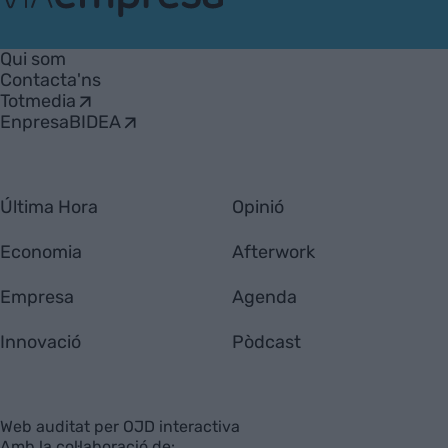
VIA
Empresa
Qui som
Contacta'ns
Totmedia
EnpresaBIDEA
Última Hora
Opinió
Economia
Afterwork
Empresa
Agenda
Innovació
Pòdcast
Web auditat per OJD interactiva
Amb la col·laboració de: