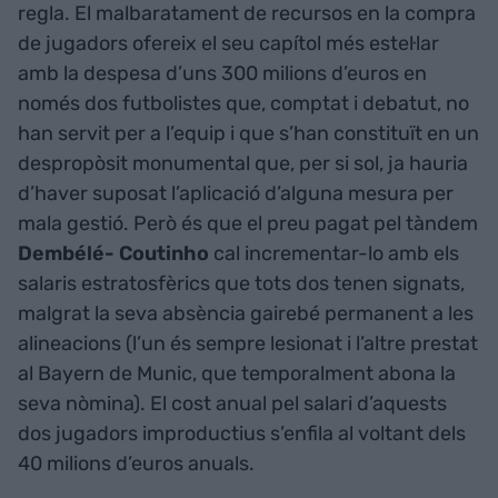
regla. El malbaratament de recursos en la compra
de jugadors ofereix el seu capítol més estel·lar
amb la despesa d’uns 300 milions d’euros en
només dos futbolistes que, comptat i debatut, no
han servit per a l’equip i que s’han constituït en un
despropòsit monumental que, per si sol, ja hauria
d’haver suposat l’aplicació d’alguna mesura per
mala gestió. Però és que el preu pagat pel tàndem
Dembélé- Coutinho
cal incrementar-lo amb els
salaris estratosfèrics que tots dos tenen signats,
malgrat la seva absència gairebé permanent a les
alineacions (l’un és sempre lesionat i l’altre prestat
al Bayern de Munic, que temporalment abona la
seva nòmina). El cost anual pel salari d’aquests
dos jugadors improductius s’enfila al voltant dels
40 milions d’euros anuals.