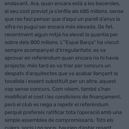
endavant. Ara, quan encara està a les beceroles,
el seu cost previst ja s’enfila als 685 milions, sense
que res faci pensar que d’aquí un parell d’anys la
xifra no pugui ser encara més elevada. De fet,
recentment algun mitjà ha elevat la quantia per
sobre dels 800 milions. L’“Espai Barça” ha viscut
sempre acompanyat d’irregularitats: es va
aprovar en referèndum quan encara no hi havia
projecte; més tard es va triar per concurs un
despatx d’arquitectes que va acabar llançant la
tovallola i essent substituït per un altre, aquest
cop sense concurs. Com vèiem, també s’han
modificat el cost i les condicions de finançament,
però el club es nega a repetir el referèndum
perquè prefereix ratificar tota l’operació amb una
simple assemblea de compromissaris. Tots els
culers, socis i no socis, haurien d’estar resant