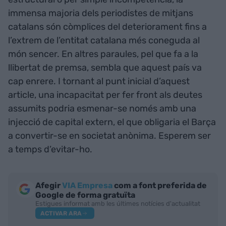
immensa majoria dels periodistes de mitjans
catalans són còmplices del deteriorament fins a
l’extrem de l’entitat catalana més coneguda al
món sencer. En altres paraules, pel que fa a la
llibertat de premsa, sembla que aquest país va
cap enrere. I tornant al punt inicial d’aquest
article, una incapacitat per fer front als deutes
assumits podria esmenar-se només amb una
injecció de capital extern, el que obligaria el Barça
a convertir-se en societat anònima. Esperem ser
a temps d’evitar-ho.
Afegir
VIA Empresa
com a font preferida de
Google de forma gratuïta
Estigues informat amb les últimes notícies d'actualitat
ACTIVAR ARA