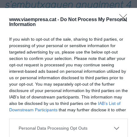
s’embutxaquen anualment 4
milions d’euros en salaris"
www.viaempresa.cat -
Do Not Process My Personal
Information
Un altre paràmetre amb una evolució difícilment
If you wish to opt-out of the sale, sharing to third parties, or
explicable és el nombre de treballadors del club,
processing of your personal or sensitive information for
que creix sense control. El Barça no és una
targeted advertising by us, please use the below opt-out
fàbrica on els ingressos depenen directament de
section to confirm your selection. Please note that after your
opt-out request is processed you may continue seeing
la quantitat de persones que hi ha traginant
interest-based ads based on personal information utilized by
maquinària per elaborar algun tipus de producte, i
us or personal information disclosed to third parties prior to
per això no s’entén que en només dues
your opt-out. You may separately opt-out of the further
temporades (de 2017 a 2019) la plantilla hagi
disclosure of your personal information by third parties on the
IAB’s list of downstream participants. This information may
passat de 1.000 a 1.500 treballadors. D’aquests,
also be disclosed by us to third parties on the
IAB’s List of
una quinzena pertanyen al comitè de direcció i
Downstream Participants
that may further disclose it to other
s’embutxaquen anualment 4 milions d’euros en
third parties.
salaris. Més enllà de comparar aquestes
Personal Data Processing Opt Outs
magnituds quantitatives de personal, executius i