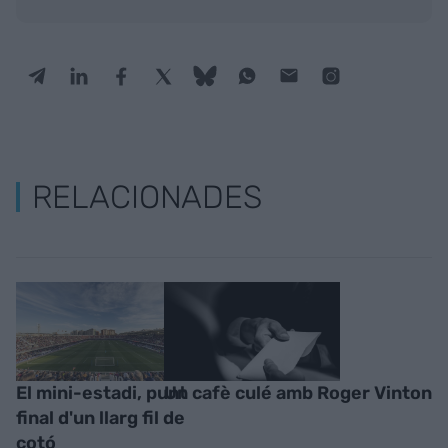
RELACIONADES
El mini-estadi, punt
Un cafè culé amb Roger Vinton
final d'un llarg fil de
cotó