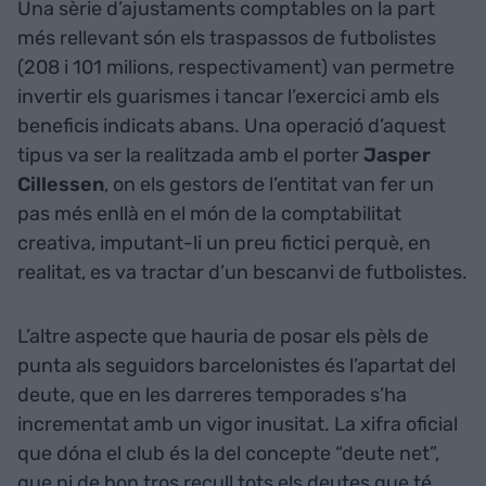
Una sèrie d’ajustaments comptables on la part
més rellevant són els traspassos de futbolistes
(208 i 101 milions, respectivament) van permetre
invertir els guarismes i tancar l’exercici amb els
beneficis indicats abans. Una operació d’aquest
tipus va ser la realitzada amb el porter
Jasper
Cillessen
, on els gestors de l’entitat van fer un
pas més enllà en el món de la comptabilitat
creativa, imputant-li un preu fictici perquè, en
realitat, es va tractar d’un bescanvi de futbolistes.
L’altre aspecte que hauria de posar els pèls de
punta als seguidors barcelonistes és l’apartat del
deute, que en les darreres temporades s’ha
incrementat amb un vigor inusitat. La xifra oficial
que dóna el club és la del concepte “deute net”,
que ni de bon tros recull tots els deutes que té