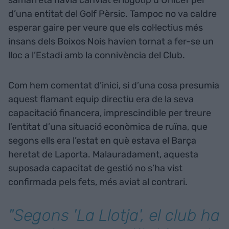
samarreta havia canviat el logotip d’Unicef pel
d’una entitat del Golf Pèrsic. Tampoc no va caldre
esperar gaire per veure que els col·lectius més
insans dels Boixos Nois havien tornat a fer-se un
lloc a l’Estadi amb la connivència del Club.
Com hem comentat d’inici, si d’una cosa presumia
aquest flamant equip directiu era de la seva
capacitació financera, imprescindible per treure
l’entitat d’una situació econòmica de ruïna, que
segons ells era l’estat en què estava el Barça
heretat de Laporta. Malauradament, aquesta
suposada capacitat de gestió no s’ha vist
confirmada pels fets, més aviat al contrari.
"Segons 'La Llotja', el club ha