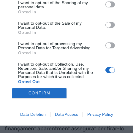
I want to opt-out of the Sharing of my
salaris amb empreses d’unes dimensions similars
personal data.
-on el Barça no sortiria gaire ben parat- caldria
Opted In
valorar qualitativament si aquestes retribucions
I want to opt-out of the Sale of my
són ajustades al resultat de la seva feina.
Personal Data.
Opted In
I want to opt-out of processing my
L'Espai Barça i els
Personal Data for Targeted Advertising.
Opted In
fitxatges
I want to opt-out of Collection, Use,
Retention, Sale, and/or Sharing of my
Davant d’aquest escenari preocupant, en l’horitzó
Personal Data that Is Unrelated with the
Purposes for which it was collected.
s’albira un iceberg anomenat “Espai Barça”, que
Opted Out
és la denominació que rep el projecte de
CONFIRM
remodelació de les instal·lacions blaugranes.
Sense entrar en detalls, només cal recordar que
quan era simplement un projecte el seu cost era
Data Deletion
Data Access
Privacy Policy
de 600 milions d’euros i que hi havia un
finançament aparentment assegurat per tirar-lo