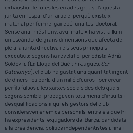
exhaustiu de totes les errades greus d’aquesta
junta en l’espai d’un article, perquè existeix
material per fer-ne, gairebé, una tesi doctoral.
Sense anar més lluny, avui mateix ha vist la llum
un escàndol de grans dimensions que afecta de
ple a la junta directiva i els seus principals
executius: segons ha revelat el periodista Adrià
Soldevila (La Llotja del Què t'hi Jugues,
Ser
Catalunya
), el club ha gastat una quantitat ingent
de diners -es parla d’un milió d’euros- per crear
perfils falsos a les xarxes socials des dels quals,
segons sembla, propagaven tota mena d’insults i
desqualificacions a qui els gestors del club
consideraven enemics personals, entre els que hi
ha expresidents, exjugadors del Barça, candidats
a la presidència, polítics independentistes i, fins i