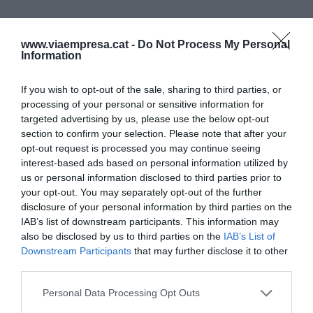
"El número de trabajadores
www.viaempresa.cat -
Do Not Process My Personal
del club, crece sin control:
Information
de 1.000 trabajadores
If you wish to opt-out of the sale, sharing to third parties, or
en 2017 a 1.500 trabajadores
processing of your personal or sensitive information for
targeted advertising by us, please use the below opt-out
en 2019. De estos, quince
section to confirm your selection. Please note that after your
opt-out request is processed you may continue seeing
pertenecen al comité de
interest-based ads based on personal information utilized by
us or personal information disclosed to third parties prior to
dirección y se embolsan
your opt-out. You may separately opt-out of the further
disclosure of your personal information by third parties on the
anualmente 4 millones de
IAB’s list of downstream participants. This information may
euros en salarios"
also be disclosed by us to third parties on the
IAB’s List of
Downstream Participants
that may further disclose it to other
third parties.
Otro parámetro con una evolución difícilmente
Personal Data Processing Opt Outs
explicable es el número de trabajadores del club,