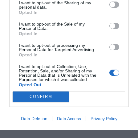
que crece sin control. El Barça no es una fábrica
I want to opt-out of the Sharing of my
personal data.
donde los ingresos dependen directamente de la
Opted In
cantidad de personas que hay traginant
I want to opt-out of the Sale of my
maquinaria para elaborar algún tipo de producto,
Personal Data.
Opted In
y por eso no se entiende que en sólo dos
temporadas (de 2017 a 2019) la plantilla haya
I want to opt-out of processing my
Personal Data for Targeted Advertising.
pasado de 1.000 a 1.500 trabajadores. De estos,
Opted In
una quincena pertenecen al comité de dirección y
I want to opt-out of Collection, Use,
se embolsan anualmente 4 millones de euros en
Retention, Sale, and/or Sharing of my
Personal Data that Is Unrelated with the
salarios. Más allá de comparar estas magnitudes
Purposes for which it was collected.
cuantitativas de personal, ejecutivos y salarios
Opted Out
con empresas de unas dimensiones similares -
CONFIRM
donde el Barça no saldría muy bien parado-
habría que valorar cualitativamente si estas
retribuciones son ajustadas al resultado de su
Data Deletion
Data Access
Privacy Policy
trabajo.