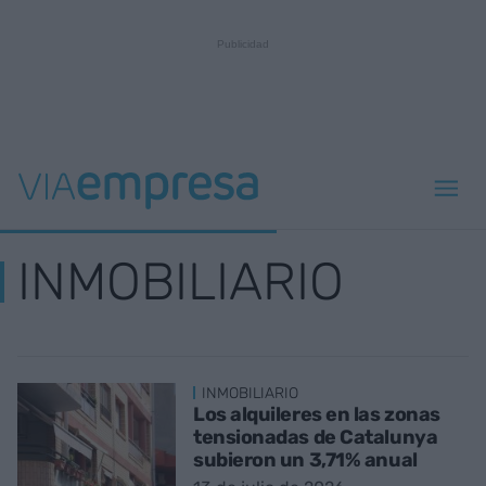
INMOBILIARIO
INMOBILIARIO
Los alquileres en las zonas
tensionadas de Catalunya
subieron un 3,71% anual