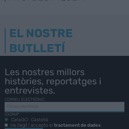
EL NOSTRE
BUTLLETÍ
Les nostres millors
històries, reportatges i
entrevistes.
CORREU ELECTRÒNIC
IDIOMA*
Català
Castellà
He llegit i accepto el
tractament de dades
.