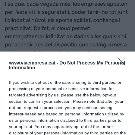
I és que, cada vegada més, les empreses aposten
per l'estalvi i la seguretat i, poder tenir-ho tot junt
i blindat al núvol, els aporta agilitat, confiança i
practicitat. De fet, el
cloud
permet
emmagatzemar infinitat de dades a les quals s'hi
pot accedir des del dispositiu que es tingui més a
mà i des de l'altra punta del planeta.
www.viaempresa.cat -
Do Not Process My Personal
Information
If you wish to opt-out of the sale, sharing to third parties, or
processing of your personal or sensitive information for
targeted advertising by us, please use the below opt-out
section to confirm your selection. Please note that after your
opt-out request is processed you may continue seeing
Salaris de les professions més buscades
interest-based ads based on personal information utilized by
us or personal information disclosed to third parties prior to
Font: Spring Professional 2020
your opt-out. You may separately opt-out of the further
Mentrestant, en les professions més cotitzades, la
disclosure of your personal information by third parties on the