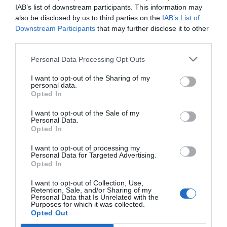
figura que més triomfa és la de director
IAB’s list of downstream participants. This information may
also be disclosed by us to third parties on the
IAB’s List of
d'informació, conegut com a CIO per les seves
Downstream Participants
that may further disclose it to other
sigles en anglès, una figura que es converteix en
third parties.
"imprescindible" per gestionar, organitzar i alinear
Personal Data Processing Opt Outs
els sistemes d'informació a l'estratègia de cada
companyia. Aquesta persona ha de ser molt
I want to opt-out of the Sharing of my
personal data.
propera a la direcció general de l'empresa i ha de
Opted In
tenir comunicació constant amb el departament,
I want to opt-out of the Sale of my
sempre amb l'objectiu de proposar les millors
Personal Data.
solucions adaptades al model de negoci.
Opted In
I want to opt-out of processing my
Personal Data for Targeted Advertising.
Opted In
I want to opt-out of Collection, Use,
Retention, Sale, and/or Sharing of my
Personal Data that Is Unrelated with the
Purposes for which it was collected.
Opted Out