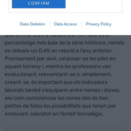
Salaris de les professions més cotitzades
CONFIRM
Font: Spring Professional 2020
Ara, però, toca treballar fort en l'equiparació
Data Deletion
Data Access
Privacy Policy
salarial i erradicar la
bretxa entre dones i homes
,
que és d'un 23% a Catalunya. Tot i que és el
percentatge més baix de la sèrie històrica, només
es redueix un 0,4% en relació a l'any anterior.
Precisament per això, cal posar-se les piles en
aquest terreny i, mentre les professions van
evolucionant, reinventant-se o, simplement,
creant-se, és important que els indicadors
laborals també s'equiparin entre homes i dones,
així com conscienciar les nenes des de ben
petites de totes les possibilitats que tenen per
endavant, sobretot en l'àmbit tecnològic.