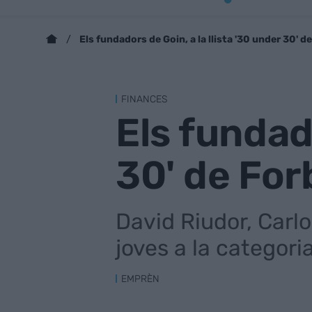
Els fundadors de Goin, a la llista '30 under 30' d
FINANCES
Els fundado
30' de For
David Riudor, Carlo
joves a la categoria
EMPRÈN