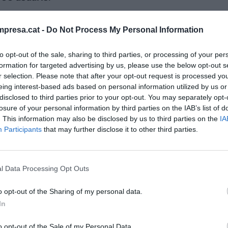
de Finances d’aquesta llista conjuntament amb els
presa.cat -
Do Not Process My Personal Information
ts com
Alexis Hammer,
director de SolarisBank;
iació Portugal Fintech; o el danès
Jack
to opt-out of the sale, sharing to third parties, or processing of your per
formation for targeted advertising by us, please use the below opt-out s
plataforma de desenvolupament de
blockchain
r selection. Please note that after your opt-out request is processed y
eing interest-based ads based on personal information utilized by us or
disclosed to third parties prior to your opt-out. You may separately opt-
losure of your personal information by third parties on the IAB’s list of
n en aquesta llista certifica el present i futur
. This information may also be disclosed by us to third parties on the
IA
i desenvolupat íntegrament a Barcelona.
David
Participants
that may further disclose it to other third parties.
̈t el reconeixement i ha explicat que “Goin és un
m ajudar als més joves".
l Data Processing Opt Outs
agraïts a Forbes per aquest reconeixement, que
o opt-out of the Sharing of my personal data.
·lusió el desenvolupament de l’aplicació”. El futur
In
reixent en usuaris, expandir-se a altres països
innovadores d’estalvi.
o opt-out of the Sale of my Personal Data.