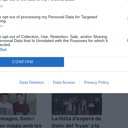
In
to opt-out of processing my Personal Data for Targeted
nt preferida de Google de forma
ing.
ACTIVAR ARA
In
ícies d'actualitat
o opt-out of Collection, Use, Retention, Sale, and/or Sharing
ersonal Data that Is Unrelated with the Purposes for which it
lected.
Out
S
CONFIRM
Data Deletion
Data Access
Privacy Policy
magos, Goin i
La llista d'espera de
er màgia amb les
Goin: del 'hype' a la