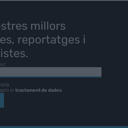
stres millors
ies, reportatges i
istes.
NIC
tellà
cepto el
tractament de dades
.