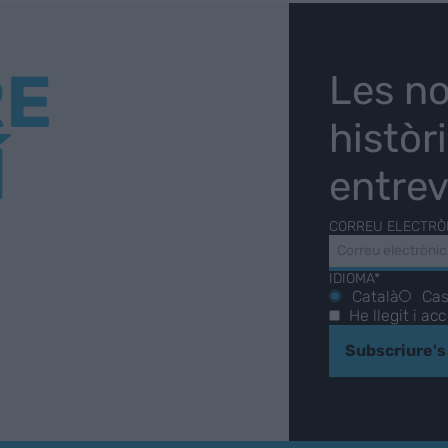
RE
Les no
històr
Í
entrev
CORREU ELECTRÒ
IDIOMA*
Català
Cas
He llegit i ac
Subscriure's