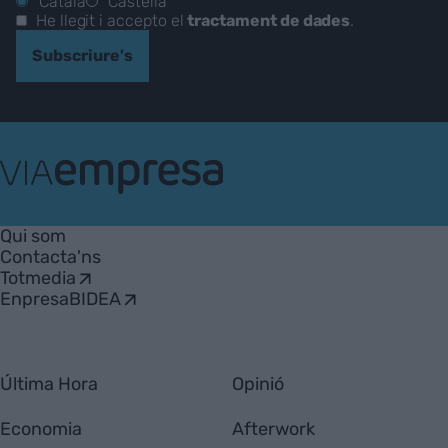
Català
Castellà
He llegit i accepto el
tractament de dades
.
Subscriure's
VIA
Empresa
Qui som
Contacta'ns
Totmedia
EnpresaBIDEA
Última Hora
Opinió
Economia
Afterwork