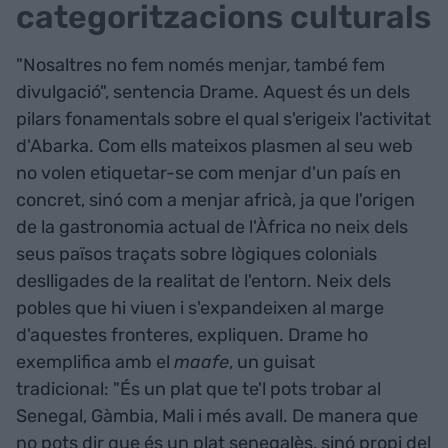
categoritzacions culturals
"Nosaltres no fem només menjar, també fem
divulgació", sentencia Drame. Aquest és un dels
pilars fonamentals sobre el qual s'erigeix l'activitat
d'Abarka. Com ells mateixos plasmen al seu web
no volen etiquetar-se com menjar d'un país en
concret, sinó com a menjar africà, ja que l'origen
de la gastronomia actual de l'Àfrica no neix dels
seus països traçats sobre lògiques colonials
deslligades de la realitat de l'entorn. Neix dels
pobles que hi viuen i s'expandeixen al marge
d'aquestes fronteres, expliquen. Drame ho
exemplifica amb el
maafe
, un guisat
tradicional: "És un plat que te'l pots trobar al
Senegal, Gàmbia, Mali i més avall. De manera que
no pots dir que és un plat senegalès, sinó propi del