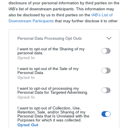
disclosure of your personal information by third parties on the
IAB’s list of downstream participants. This information may
also be disclosed by us to third parties on the
IAB’s List of
Lliurament del Premi d'Emprenedoria Social |
Downstream Participants
that may further disclose it to other
Cedida
third parties.
Personal Data Processing Opt Outs
I want to opt-out of the Sharing of my
personal data.
Opted In
De nou la identificació d'una necessitat urgent ha
marcat les pròximes passes d'Abarka. Els menús
I want to opt-out of the Sale of my
Personal Data.
que van començar a fer en plena crisi de la Covid
Opted In
són els que es plantegen oferir a
I want to opt-out of processing my
domicili. Drame reconeix que es presenten
Personal Data for Targeted Advertising.
Opted In
algunes treves que han de superar. Per una
banda, treballen en la manera en la qual incloure
I want to opt-out of Collection, Use,
Retention, Sale, and/or Sharing of my
la seva tasca divulgativa en les comandes a
Personal Data that Is Unrelated with the
Purposes for which it was collected.
domicili. Per altra banda, no volen renunciar als
Opted Out