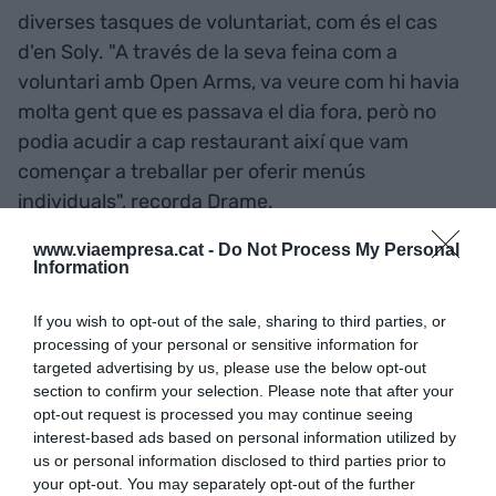
diverses tasques de voluntariat, com és el cas
d'en Soly. "A través de la seva feina com a
voluntari amb Open Arms, va veure com hi havia
molta gent que es passava el dia fora, però no
podia acudir a cap restaurant així que vam
començar a treballar per oferir menús
individuals", recorda Drame.
www.viaempresa.cat -
Do Not Process My Personal
Information
If you wish to opt-out of the sale, sharing to third parties, or
processing of your personal or sensitive information for
targeted advertising by us, please use the below opt-out
section to confirm your selection. Please note that after your
opt-out request is processed you may continue seeing
interest-based ads based on personal information utilized by
us or personal information disclosed to third parties prior to
your opt-out. You may separately opt-out of the further