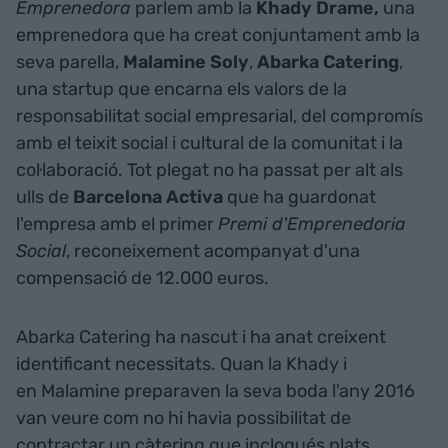
Emprenedora
parlem amb la
Khady Drame,
una
emprenedora que ha creat conjuntament amb la
seva parella,
Malamine Soly
,
Abarka Catering
,
una startup que encarna els valors de la
responsabilitat social empresarial, del compromís
amb el teixit social i cultural de la comunitat i la
col·laboració. Tot plegat no ha passat per alt als
ulls de
Barcelona Activa
que ha guardonat
l'empresa amb el primer
Premi d'Emprenedoria
Social
, reconeixement acompanyat d'una
compensació de 12.000 euros.
Abarka Catering ha nascut i ha anat creixent
identificant necessitats. Quan la Khady i
en Malamine preparaven la seva boda l'any 2016
van veure com no hi havia possibilitat de
contractar un càtering que inclogués plats