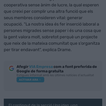
cooperativa sense ànim de lucre, la qual esperen
que creixi per complir una altra funció que els
seus membres consideren vital: generar
ocupació. "La nostra idea és fer inserció laboral a
persones migrades sense paper i és una cosa que
la gent valora molt, sobretot perquè un projecte
que neix de la mateixa comunitat que s'organitza
per tirar endavant", explica Drame.
Afegir
VIA Empresa
com a font preferida de
Google de forma gratuïta
Estigues informat amb les últimes notícies d'actualitat
ACTIVAR ARA
El contingut de la secció
Una idea, una