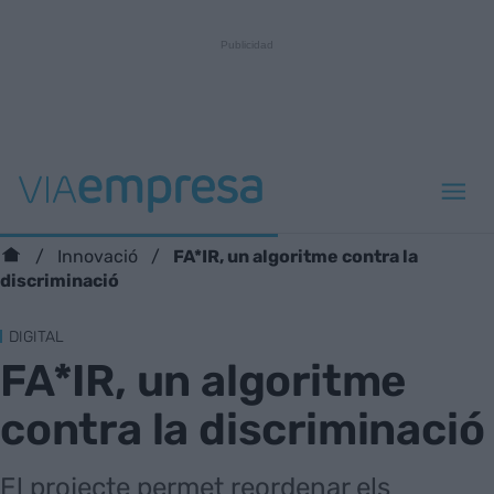
FA*IR, un algoritme contra la
Innovació
discriminació
DIGITAL
FA*IR, un algoritme
contra la discriminació
El projecte permet reordenar els