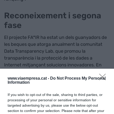
Reconeixement i segona
fase
El projecte FA*IR ha estat un dels guanyadors de
les beques que atorga anualment la comunitat
Data Transparency Lab, que promou la
transparència i la protecció de les dades a
Internet mitjançant solucions innovadores. En
concret,
el Data Transparency Lab ha atorgat
50.000 euros
que permetran als investigadors
www.viaempresa.cat -
Do Not Process My Personal
Information
iniciar la segona fase del projecte, en què es
desenvoluparà una “eina de cerca justa”, basada
If you wish to opt-out of the sale, sharing to third parties, or
en l’algorisme antidiscriminació ja dissenyat.
processing of your personal or sensitive information for
targeted advertising by us, please use the below opt-out
section to confirm your selection. Please note that after your