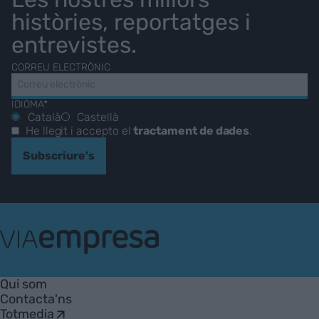
històries, reportatges i
entrevistes.
CORREU ELECTRÒNIC
IDIOMA*
Català
Castellà
He llegit i accepto el
tractament de dades
.
Subscriure's
VIA
Empresa
Qui som
Contacta'ns
Totmedia