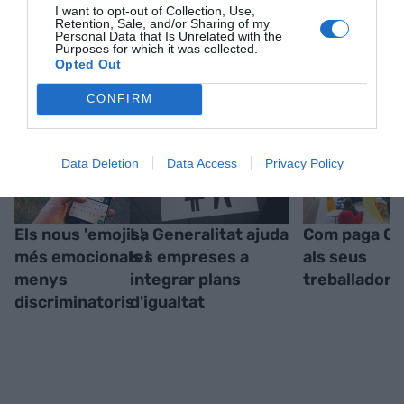
I want to opt-out of Collection, Use,
Retention, Sale, and/or Sharing of my
Personal Data that Is Unrelated with the
RELACIONADES
Purposes for which it was collected.
Opted Out
CONFIRM
Data Deletion
Data Access
Privacy Policy
Els nous 'emojis',
La Generalitat ajuda
Com paga Go
més emocionals i
les empreses a
als seus
menys
integrar plans
treballadors
discriminatoris
d'igualtat