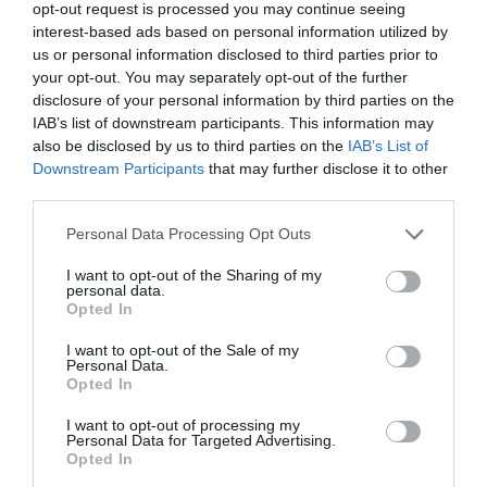
El Data Transparency Lab és una entitat formada
opt-out request is processed you may continue seeing
per investigadors, tecnòlegs, representants
interest-based ads based on personal information utilized by
us or personal information disclosed to third parties prior to
públics i empreses que té entre els seus objectius
your opt-out. You may separately opt-out of the further
crear consciència entre els internautes sobre la
disclosure of your personal information by third parties on the
privacitat de les seves dades. Entre els seus
IAB’s list of downstream participants. This information may
promotors hi ha empreses com Telefònica i Mozilla
also be disclosed by us to third parties on the
IAB’s List of
Downstream Participants
that may further disclose it to other
i el grup de recerca Connection Science del MIT.
third parties.
Personal Data Processing Opt Outs
Afegir
VIA Empresa
com a font preferida de
Google de forma gratuïta
I want to opt-out of the Sharing of my
personal data.
Estigues informat amb les últimes notícies d'actualitat
Opted In
ACTIVAR ARA
I want to opt-out of the Sale of my
Personal Data.
Opted In
I want to opt-out of processing my
Personal Data for Targeted Advertising.
Opted In