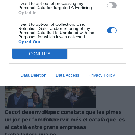
I want to opt-out of processing my
Personal Data for Targeted Advertising.
Opted In
I want to opt-out of Collection, Use,
Retention, Sale, and/or Sharing of my
Personal Data that Is Unrelated with the
Purposes for which it was collected.
Opted Out
RELACIONADES
CONFIRM
Data Deletion
Data Access
Privacy Policy
Cecot desenvolupa
Pimec constata que les pimes
un joc per fomentar
fan servir més el català que les
el català entre
grans empreses
treballadors que no