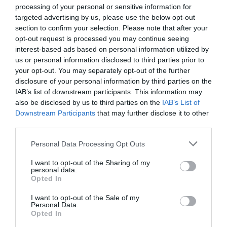
digitalitzat d’Europa. L’informe, que calcula l’índex
processing of your personal or sensitive information for
compost d’economia i societat digital, situa
targeted advertising by us, please use the below opt-out
section to confirm your selection. Please note that after your
Catalunya a la capdavantera d’Europa en
opt-out request is processed you may continue seeing
digitalització per quart any consecuIu, amb un
interest-based ads based on personal information utilized by
grau del 63,96%, per sobre de la mitjana de la Unió
us or personal information disclosed to third parties prior to
Europea, que és del 52,27%. Davant d’aquestes
your opt-out. You may separately opt-out of the further
disclosure of your personal information by third parties on the
dades, Digitalitzem-nos pretén agafar
IAB’s list of downstream participants. This information may
l’embranzida d’un sector a l’alça i acompanyar-lo
also be disclosed by us to third parties on the
IAB’s List of
per facilitar a les empreses que puguin trobar els
Downstream Participants
that may further disclose it to other
third parties.
serveis professionals que creguin més adequats i
en català.
Personal Data Processing Opt Outs
I want to opt-out of the Sharing of my
personal data.
Afegir
VIA Empresa
com a font preferida de
Opted In
Google de forma gratuïta
Estigues informat amb les últimes notícies d'actualitat
I want to opt-out of the Sale of my
ACTIVAR ARA
Personal Data.
Opted In