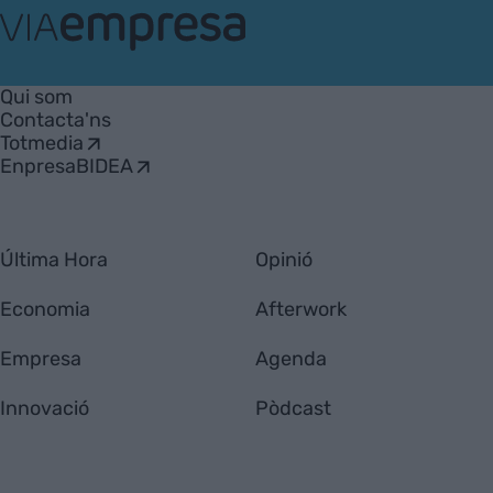
VIA
Empresa
Qui som
Contacta'ns
Totmedia
EnpresaBIDEA
Última Hora
Opinió
Economia
Afterwork
Empresa
Agenda
Innovació
Pòdcast