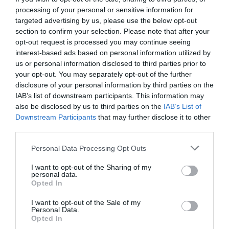
Health
, que connecta Barcelona amb altres
processing of your personal or sensitive information for
ciutats europees per promoure la innovació en
targeted advertising by us, please use the below opt-out
salut, o en projectes com els del BSC, els centres
section to confirm your selection. Please note that after your
CERCA o els agrupats en el
Barcelona Institute
opt-out request is processed you may continue seeing
interest-based ads based on personal information utilized by
of Science and Technology (BIST)
.
us or personal information disclosed to third parties prior to
your opt-out. You may separately opt-out of the further
disclosure of your personal information by third parties on the
Iniciatives com la
Ciutadella del Coneixement
,
IAB’s list of downstream participants. This information may
promoguda per la UPF a l’antic mercat del Peix,
also be disclosed by us to third parties on the
IAB’s List of
són un bon exemple. Aquest projecte aspira a
Downstream Participants
that may further disclose it to other
esdevenir un eix científic i de recerca de primer
third parties.
nivell, integrant esforços de la UPF, el CSIC i el
Personal Data Processing Opt Outs
BIST. Tot i que encara manca una major
I want to opt-out of the Sharing of my
col·laboració privada, el camí cap a l’excel·lència en
personal data.
recerca interdisciplinària és clar, amb el suport de
Opted In
diferents administracions.
I want to opt-out of the Sale of my
Personal Data.
Opted In