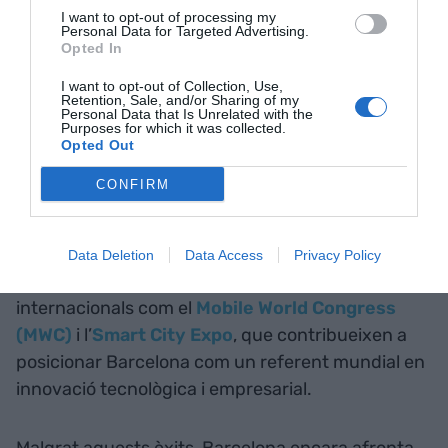
I want to opt-out of processing my
Personal Data for Targeted Advertising.
Opted In
I want to opt-out of Collection, Use,
Retention, Sale, and/or Sharing of my
Personal Data that Is Unrelated with the
Purposes for which it was collected.
Opted Out
CONFIRM
Més de 95.000 assistents van assistir al Mobile World
Data Deletion
Data Access
Privacy Policy
Congress 2024 | EP
A més, la ciutat acull grans esdeveniments
internacionals com el
Mobile World Congress
(MWC)
i l’
Smart City Expo
, que contribueixen a
posicionar Barcelona com un referent mundial en
innovació tecnològica i empresarial.