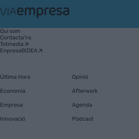
VIA
Empresa
Qui som
Contacta'ns
Totmedia
EnpresaBIDEA
Última Hora
Opinió
Economia
Afterwork
Empresa
Agenda
Innovació
Pòdcast