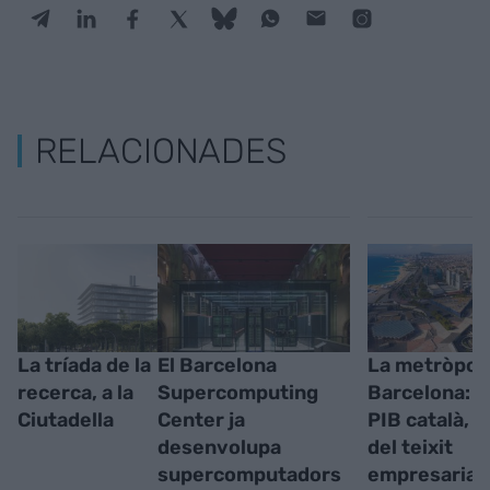
RELACIONADES
La tríada de la
El Barcelona
La metròpoli
recerca, a la
Supercomputing
Barcelona: 5
Ciutadella
Center ja
PIB català, 
desenvolupa
del teixit
supercomputadors
empresarial i