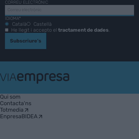
CORREU ELECTRÒNIC
IDIOMA*
Català
Castellà
He llegit i accepto el
tractament de dades
.
Subscriure's
VIA
Empresa
Qui som
Contacta'ns
Totmedia
EnpresaBIDEA