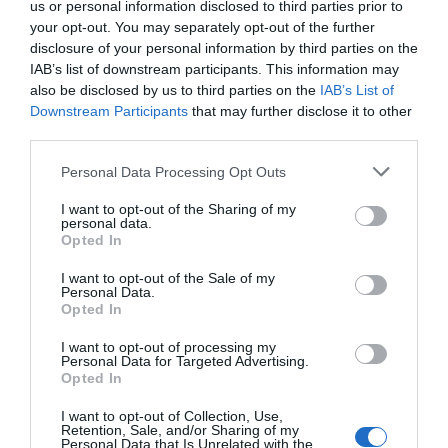
us or personal information disclosed to third parties prior to
your opt-out. You may separately opt-out of the further
disclosure of your personal information by third parties on the
IAB’s list of downstream participants. This information may
also be disclosed by us to third parties on the
IAB’s List of
Downstream Participants
that may further disclose it to other
third parties.
La CE adjudica a
Cellnex compra més
Cellnex “con
Cellnex sis
de 300
les botigues
Personal Data Processing Opt Outs
projectes per
emplaçaments de la
Bauhaus a S
I want to opt-out of the Sharing of my
impulsar el 5G
portuguesa NOS
personal data.
Opted In
per 163 MEUR
I want to opt-out of the Sale of my
Personal Data.
Opted In
I want to opt-out of processing my
Personal Data for Targeted Advertising.
Opted In
I want to opt-out of Collection, Use,
Retention, Sale, and/or Sharing of my
Personal Data that Is Unrelated with the