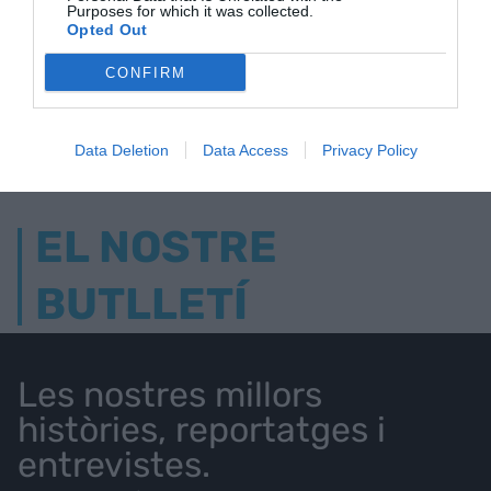
ELS MÉS LLEGITS
Purposes for which it was collected.
Opted Out
CONFIRM
AVUI DESTAQUEM
Data Deletion
Data Access
Privacy Policy
EL NOSTRE
BUTLLETÍ
Les nostres millors
històries, reportatges i
entrevistes.