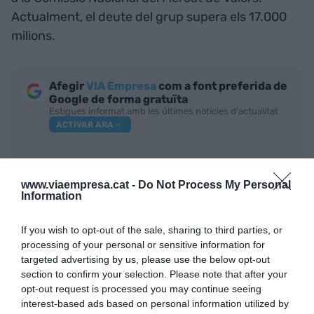
Actualment, el deute del grup supera els 17.000
milions.
Afegir
VIA Empresa
com a font preferida de
Google de forma gratuïta
Estigues informat amb les últimes notícies d'actualitat
ACTIVAR ARA
www.viaempresa.cat -
Do Not Process My Personal
Information
If you wish to opt-out of the sale, sharing to third parties, or
processing of your personal or sensitive information for
targeted advertising by us, please use the below opt-out
RELACIONADES
section to confirm your selection. Please note that after your
opt-out request is processed you may continue seeing
interest-based ads based on personal information utilized by