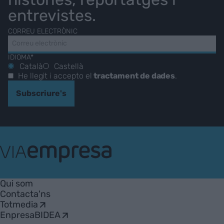
entrevistes.
CORREU ELECTRÒNIC
IDIOMA*
Català
Castellà
He llegit i accepto el
tractament de dades
.
Subscriure's
VIA
Empresa
Qui som
Contacta'ns
Totmedia
EnpresaBIDEA