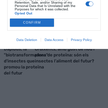
RELACIONADES
Retention, Sale, and/or Sharing of my
Personal Data that Is Unrelated with the
Purposes for which it was collected.
Opted Out
CONFIRM
Data Deletion
Data Access
Privacy Policy
Dapibus, la
Cruixents, amb gust de nou i
"biotransformadora"
plens de proteïna: són els
d'insectes que
insectes l’aliment del futur?
promou la proteïna
del futur