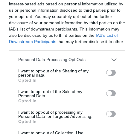
interest-based ads based on personal information utilized by
la Tordera és comptar amb una nova línia de
us or personal information disclosed to third parties prior to
negoci, tant de venda d'adob als seus socis i
your opt-out. You may separately opt-out of the further
disclosure of your personal information by third parties on the
clients com de suport tècnic en la gestió de
IAB’s list of downstream participants. This information may
residus agrícoles.
also be disclosed by us to third parties on the
IAB’s List of
Downstream Participants
that may further disclose it to other
third parties.
Afegir
VIA Empresa
com a font preferida de
Google de forma gratuïta
Personal Data Processing Opt Outs
Estigues informat amb les últimes notícies d'actualitat
ACTIVAR ARA
I want to opt-out of the Sharing of my
personal data.
Opted In
I want to opt-out of the Sale of my
Personal Data.
Opted In
I want to opt-out of processing my
Personal Data for Targeted Advertising.
Opted In
I want to opt-out of Collection, Use,