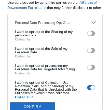
vegada hi ha més gent que busca per allà i, per
also be disclosed by us to third parties on the
IAB’s List of
Downstream Participants
that may further disclose it to other
això, el fem servir per anunciar-nos". Això, però,
third parties.
no és -o no ha estat- gens fàcil. "Quan ningú no et
coneix, és difícil generar confiança", posa damunt
Personal Data Processing Opt Outs
la taula, al mateix temps que explica que "vam
I want to opt-out of the Sharing of my
estar gairebé cinc mesos preparant-ho tot sense
personal data.
Opted In
generar ni un sol euro". Quasi tres anys després,
més de 7.000 famílies han utilitzat els seus
I want to opt-out of the Sale of my
Personal Data.
serveis.
Opted In
I want to opt-out of processing my
Reptes online
Personal Data for Targeted Advertising.
Opted In
Sanitas, a més, sustenta que si han fet aquest pas
I want to opt-out of Collection, Use,
Retention, Sale, and/or Sharing of my
és perquè "el segment sènior és un dels més
Personal Data that Is Unrelated with the
Purposes for which it was collected.
oblidats quan parlem de digitalització, però també
Opted Out
és un públic que valora molt sentir que hi ha algú
CONFIRM
a prop que es preocupa pel seu benestar".