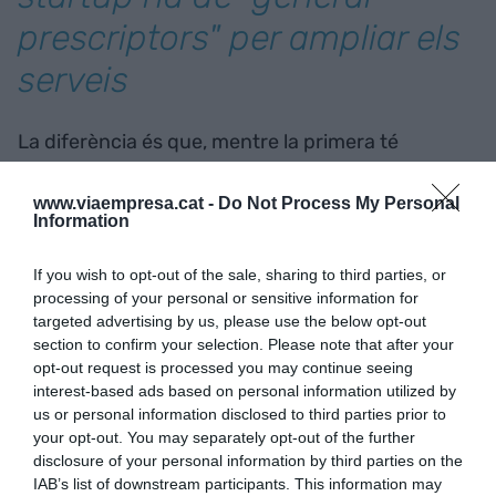
prescriptors" per ampliar els
serveis
La diferència és que, mentre la primera té
dècades d'història i té la seva cartera de clients, la
startup busca "generar prescriptors" per ampliar
www.viaempresa.cat -
Do Not Process My Personal
Information
els seus serveis. Justament per això, compten
amb una xarxa de persones que estan a l'entorn
If you wish to opt-out of the sale, sharing to third parties, or
sanitari que coneixen els seus serveis i els
processing of your personal or sensitive information for
recomanen. "Es mou molt pel boca-orella",
targeted advertising by us, please use the below opt-out
section to confirm your selection. Please note that after your
assegura Valdés per fer palès que, tot i ser una
opt-out request is processed you may continue seeing
plataforma digital, la xarxa no serveix per a tot.
interest-based ads based on personal information utilized by
us or personal information disclosed to third parties prior to
your opt-out. You may separately opt-out of the further
Però el que és evident és que, com subratlla
disclosure of your personal information by third parties on the
Valdés, "utilitzem moltíssim internet perquè cada
IAB’s list of downstream participants. This information may