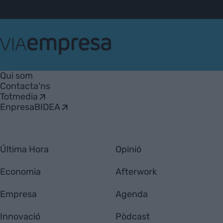
VIA
Empresa
Qui som
Contacta'ns
Totmedia
EnpresaBIDEA
Última Hora
Opinió
Economia
Afterwork
Empresa
Agenda
Innovació
Pòdcast