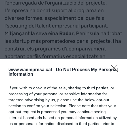
l'encarregada de l'organització del projecte.
L'empresa ha donat suport al programa en
diverses formes, especialment pel que fa a
l'scouting del talent empresarial participant.
Mitjançant la seva eina
Radar
, Peninsula ha trobat
les startup més prometedores per al projecte, i ha
construït els programes d'acompanyament
aportant perfils formatius especialitzats en
l'entorn startup.
www.viaempresa.cat -
Do Not Process My Personal
Information
Bons resultats
If you wish to opt-out of the sale, sharing to third parties, or
processing of your personal or sensitive information for
Entre les 17 preaceleradoras empresarials que
targeted advertising by us, please use the below opt-out
han sorgit del Programa Primer destaca
G-
section to confirm your selection. Please note that after your
Accelerator
, gestionada per
GBSB
Global
i la
opt-out request is processed you may continue seeing
interest-based ads based on personal information utilized by
Universitat de Vic – Universitat Central de
us or personal information disclosed to third parties prior to
Catalunya
(UVIC – UCC). G-Accelerator s'ha