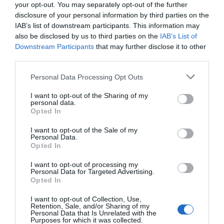
your opt-out. You may separately opt-out of the further
marcat com a objectiu "dotar els emprenedors
disclosure of your personal information by third parties on the
dels recursos necessaris per fer d'una idea una
IAB’s list of downstream participants. This information may
also be disclosed by us to third parties on the
IAB’s List of
realitat", segons el director de la preacceleradora,
Downstream Participants
that may further disclose it to other
Xavier
Arola
. Segons Arola, G-Accelerator se
third parties.
centra en projectes d'economia "de proximitat,
Personal Data Processing Opt Outs
sostenibilitat i solucions post-Covid".
I want to opt-out of the Sharing of my
personal data.
Des de la preacceleradora s'ha treballat amb
Opted In
projectes empesarials com la startup
Orpheus
,
I want to opt-out of the Sale of my
especialitzada en software d'eficiència energètica
Personal Data.
Opted In
i gestió autònoma d'edificis. Segons el co-
CEO d'Orpheus,
Carles
Morales
, "la formació i les
I want to opt-out of processing my
Personal Data for Targeted Advertising.
mentories associades han permès saber on som".
Opted In
L'acompanyament de la preacceleradora ha servit
I want to opt-out of Collection, Use,
per, segons Morales, "prendre el timó del projecte i
Retention, Sale, and/or Sharing of my
Personal Data that Is Unrelated with the
prioritzar accions i passos en el desenvolupament
Purposes for which it was collected.