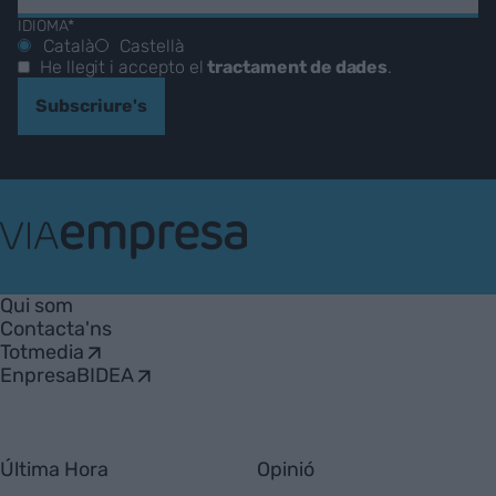
IDIOMA*
Català
Castellà
He llegit i accepto el
tractament de dades
.
Subscriure's
VIA
Empresa
Qui som
Contacta'ns
Totmedia
EnpresaBIDEA
Última Hora
Opinió