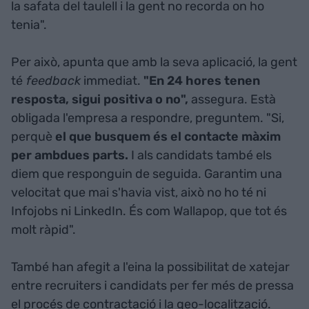
la safata del taulell i la gent no recorda on ho
tenia".
Per això, apunta que amb la seva aplicació, la gent
té
feedback
immediat.
"En 24 hores tenen
resposta, sigui positiva o no",
assegura. Està
obligada l'empresa a respondre, preguntem. "Si,
perquè
el que busquem és el contacte màxim
per ambdues parts.
I als candidats també els
diem que responguin de seguida. Garantim una
velocitat que mai s'havia vist, això no ho té ni
Infojobs ni LinkedIn. És com Wallapop, que tot és
molt ràpid".
També han afegit a l'eina la possibilitat de xatejar
entre recruiters i candidats per fer més de pressa
el procés de contractació i la geo-localització.