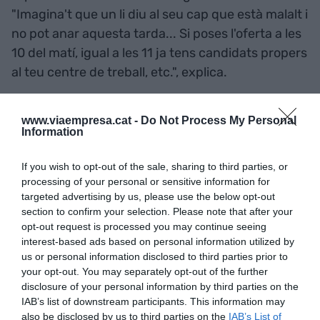
"Imagina't que un li diu al seu cap que està malalt i
no pot anar aquesta tarda... Si poses l'oferta a les
10 del matí, igual a les 11 ja tens candidats propers
al teu centre de treball, etc.", explica.
Més d'un milió d'usuaris
www.viaempresa.cat -
Do Not Process My Personal
En l'actualitat,
Job Today compta amb més d'un
Information
milió de descàrregues
que es reparteixen entre
If you wish to opt-out of the sale, sharing to third parties, or
un milió de candidats i unes
70.000-80.000
processing of your personal or sensitive information for
empreses espanyoles
des de la primavera de
targeted advertising by us, please use the below opt-out
2015, quan l'app començava a funcionar a l'Estat
section to confirm your selection. Please note that after your
espanyol. La majoria de clients són
petits
opt-out request is processed you may continue seeing
interest-based ads based on personal information utilized by
negocis tot i que també compten amb
us or personal information disclosed to third parties prior to
McDonald's, Desigual o Domino's Pizza
cercant
your opt-out. You may separately opt-out of the further
candidats en la seva interfície. Afirma Balcells que
disclosure of your personal information by third parties on the
IAB’s list of downstream participants. This information may
per la facilitat d'ús les grans empreses s'estan
also be disclosed by us to third parties on the
IAB’s List of