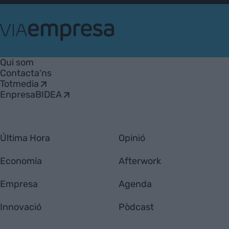
VIA
Empresa
Qui som
Contacta'ns
Totmedia
EnpresaBIDEA
Última Hora
Opinió
Economia
Afterwork
Empresa
Agenda
Innovació
Pòdcast