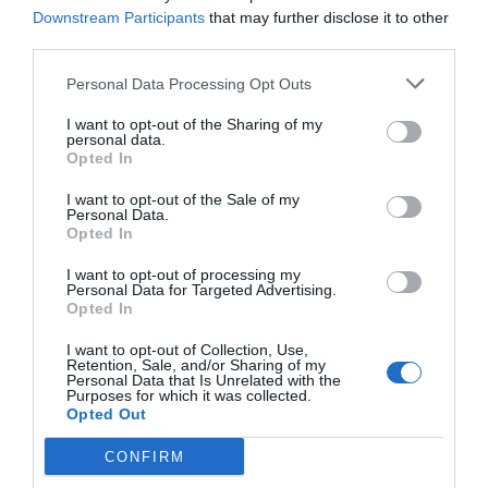
unint a la seva plataforma, que creix
Downstream Participants
that may further disclose it to other
principalment en les ciutats de Barcelona i Madrid
third parties.
però també en ciutats més petites, com
Personal Data Processing Opt Outs
Barbastro, a Osca.
"Quan tens un milió de
candidats, vol dir que en tots els llocs
I want to opt-out of the Sharing of my
personal data.
d'Espanya tens gent",
apunta.
Opted In
I want to opt-out of the Sale of my
Seguint el model de Wallapop, al que ha citat com
Personal Data.
Opted In
a referència,
Job Today no monetitza el seu
èxit, almenys ara per ara.
La gratuïtat del servei
I want to opt-out of processing my
Personal Data for Targeted Advertising.
els està garantint una audiència important i per
Opted In
això deixen per a més endavant la decisió de
I want to opt-out of Collection, Use,
posar-li preu al servei que ofereixen. "No
Retention, Sale, and/or Sharing of my
Personal Data that Is Unrelated with the
pretenem arribar al nivell d'altres empreses,
sinó
Purposes for which it was collected.
que el nostre focus de creixement ho estem
Opted Out
aconseguint",
declara el seu director general a
CONFIRM
Espanya.