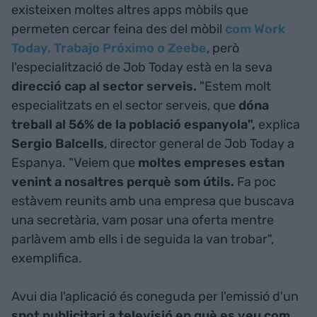
existeixen moltes altres apps mòbils que
permeten cercar feina des del mòbil
com Work
Today, Trabajo Próximo o Zeebe
, però
l'especialització de Job Today està en la seva
direcció cap al sector serveis.
"Estem molt
especialitzats en el sector serveis, que
dóna
treball al 56% de la població espanyola",
explica
Sergio Balcells
, director general de Job Today a
Espanya. "Veiem que
moltes empreses estan
venint a nosaltres perquè som útils.
Fa poc
estàvem reunits amb una empresa que buscava
una secretària, vam posar una oferta mentre
parlàvem amb ells i de seguida la van trobar",
exemplifica.
Avui dia l'aplicació és coneguda per l'emissió d'un
spot publicitari a televisió en què es veu com