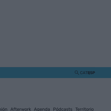
CAT
ESP
nión
Afterwork
Agenda
Pódcasts
Territorio