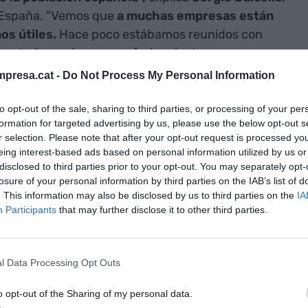
n España. "Vemos que
a muchas empresas están
os útiles.
Hace poco estábamos reunidos con
retaria, pusimos una oferta mientras
la encontraron", ejemplifica.
presa.cat -
Do Not Process My Personal Information
da por la emisión de un
spot publicitario a
to opt-out of the sale, sharing to third parties, or processing of your per
formation for targeted advertising by us, please use the below opt-out s
na joven encuentra trabajo
rápidamente como
r selection. Please note that after your opt-out request is processed y
 por arte de magia y con mucha facilidad, que es
eing interest-based ads based on personal information utilized by us or
la compañía, puesto que Balcells asegura que
el
disclosed to third parties prior to your opt-out. You may separately opt-
losure of your personal information by third parties on the IAB’s list of
lgar nombre, foto y experiencia.
"El CV ha
. This information may also be disclosed by us to third parties on the
IA
nde hiciste el EGB o el BUP no nos interesa. El que
Participants
that may further disclose it to other third parties.
ias anteriores que has tenido.
Si hiciste de
en el colegio, no nos hay que saberlo", apunta.
s de hostelería y restauración, su público
l Data Processing Opt Outs
culums los llegan en formado papel, razón por la
etidor" es este, a pesar de que "sabemos que a
o opt-out of the Sharing of my personal data.