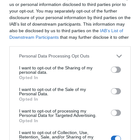
l'olor. Barri també ha destacat que Flax & Kale
us or personal information disclosed to third parties prior to
ofereix assessorament culinari al canal Horeca
your opt-out. You may separately opt-out of the further
disclosure of your personal information by third parties on the
amb l'objectiu de dissenyar una oferta flexitariana
IAB’s list of downstream participants. This information may
i
plant-based
única i personalitzada,
also be disclosed by us to third parties on the
IAB’s List of
desenvolupada íntegrament a Espanya, amb
Downstream Participants
that may further disclose it to other
formats adaptats i pensats per al restaurador.
third parties.
Personal Data Processing Opt Outs
Afegir
VIA Empresa
com a font preferida de
I want to opt-out of the Sharing of my
Google de forma gratuïta
personal data.
Opted In
Estigues informat amb les últimes notícies d'actualitat
ACTIVAR ARA
I want to opt-out of the Sale of my
Personal Data.
Opted In
I want to opt-out of processing my
Personal Data for Targeted Advertising.
Opted In
I want to opt-out of Collection, Use,
Retention, Sale, and/or Sharing of my