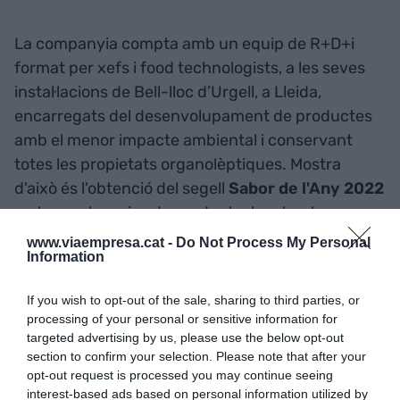
La companyia compta amb un equip de R+D+i
format per xefs i food technologists, a les seves
instal·lacions de Bell-lloc d’Urgell, a Lleida,
encarregats del desenvolupament de productes
amb el menor impacte ambiental i conservant
totes les propietats organolèptiques. Mostra
d'això és l'obtenció del segell
Sabor de l'Any 2022
en tres categories de producte: kombuchas,
carns
plant-based
i formatges vegans. En
www.viaempresa.cat -
Do Not Process My Personal
Information
concret, 11 referències de la marca han estat
premiades amb aquest guardó. Es tracta del
If you wish to opt-out of the sale, sharing to third parties, or
segell de qualitat de referència a Europa i compta
processing of your personal or sensitive information for
amb un jurat compost per un panell de
targeted advertising by us, please use the below opt-out
consumidors, fabricants i professionals del sector
section to confirm your selection. Please note that after your
opt-out request is processed you may continue seeing
que valoren aspectes com el sabor, la textura i
interest-based ads based on personal information utilized by