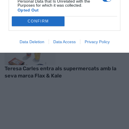
Personal Data that Is Unrelated with the
Purposes for which it was collected.
RELACIONADES
Opted Out
CONFIRM
Data Deletion
Data Access
Privacy Policy
Teresa Carles entra als supermercats amb la
seva marca Flax & Kale