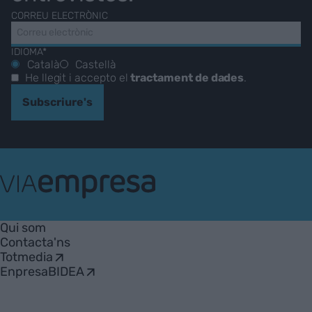
CORREU ELECTRÒNIC
IDIOMA*
Català
Castellà
He llegit i accepto el
tractament de dades
.
Subscriure's
VIA
Empresa
Qui som
Contacta'ns
Totmedia
EnpresaBIDEA