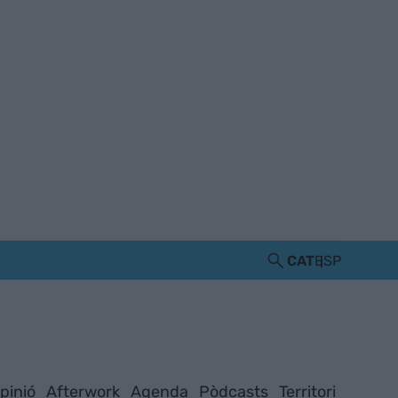
CAT
ESP
pinió
Afterwork
Agenda
Pòdcasts
Territori