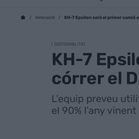
KH-7 Epsilon serà el primer camió 
Innovació
SOSTENIBILITAT
KH-7 Epsil
córrer el 
L’equip preveu util
el 90% l’any vinent