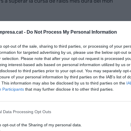
rs a superar la cursa de raids més dura del món
kar entre els tres, Juvateny, Criado i Ballbé van
presa.cat -
Do Not Process My Personal Information
sostenibilitat com un repte necessari en
 forces amb l’empresa
EVARM
, experta en la
to opt-out of the sale, sharing to third parties, or processing of your per
les naturals i menys contaminants, per estudiar
formation for targeted advertising by us, please use the below opt-out s
tibles no contaminants. D’aquesta manera la idea
r selection. Please note that after your opt-out request is processed y
eing interest-based ads based on personal information utilized by us or
 d’hidrogen l’any 2024. Davant del repte, el Port
disclosed to third parties prior to your opt-out. You may separately opt-
rat com a col·laborador científic per impulsar la
losure of your personal information by third parties on the IAB’s list of
va aposta pels nous combustibles no contaminants.
. This information may also be disclosed by us to third parties on the
IA
Participants
that may further disclose it to other third parties.
at Ambiental del Port de Barcelona, ha apuntat la
ctes de col·laboració científica com el KH-7
l Data Processing Opt Outs
es locals. “El Port ha d’estar implicat en les
nt i implementació i impulsar els nous
o opt-out of the Sharing of my personal data.
 mercaderies. Projectes com aquest poden aportar