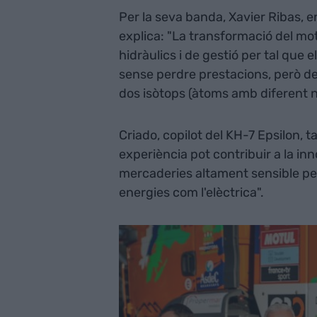
Per la seva banda, Xavier Ribas, e
explica: "La transformació del mot
hidràulics i de gestió per tal qu
sense perdre prestacions, però de
dos isòtops (àtoms amb diferent 
Criado, copilot del KH-7 Epsilon, 
experiència pot contribuir a la in
mercaderies altament sensible per l
energies com l'elèctrica".