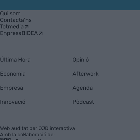
VIA
Empresa
Qui som
Contacta'ns
Totmedia
EnpresaBIDEA
Última Hora
Opinió
Economia
Afterwork
Empresa
Agenda
Innovació
Pòdcast
Web auditat per OJD interactiva
Amb la col·laboració de: