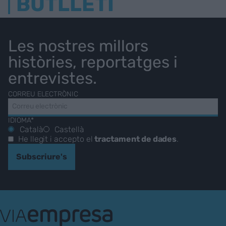
BUTLLETÍ
Les nostres millors
històries, reportatges i
entrevistes.
CORREU ELECTRÒNIC
IDIOMA*
Català
Castellà
He llegit i accepto el
tractament de dades
.
Subscriure's