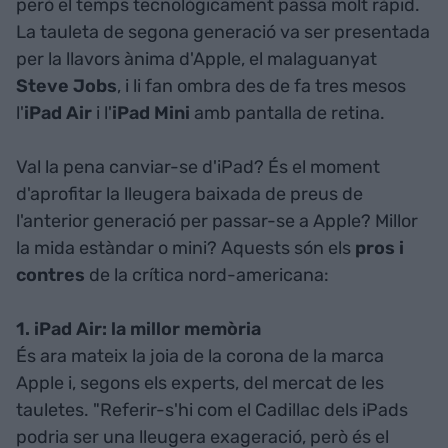
però el temps tecnològicament passa molt ràpid.
La tauleta de segona generació va ser presentada
per la llavors ànima d'Apple, el malaguanyat
Steve Jobs
, i li fan ombra des de fa tres mesos
l'
iPad Air
i l'
iPad Mini
amb pantalla de retina.
Val la pena canviar-se d'iPad? És el moment
d'aprofitar la lleugera baixada de preus de
l'anterior generació per passar-se a Apple? Millor
la mida estàndar o mini? Aquests són els
pros i
contres
de la crítica nord-americana:
1. iPad Air: la millor memòria
És ara mateix la joia de la corona de la marca
Apple i, segons els experts, del mercat de les
tauletes. "Referir-s'hi com el Cadillac dels iPads
podria ser una lleugera exageració, però és el