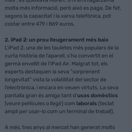
més", es queixava Moren. S'hi emmagatzema
molta més informació, però això es paga. De fet,
segons la capacitat i la xarxa telefònica, pot
costar entre 479 i 869 euros.
2. iPad 2: un preu lleugerament més baix
L'iPad 2, una de les tauletes més populars de la
curta història de l'aparell, s'ha convertit en el
germà envellit de l'iPad Air. Malgrat tot, els
experts destaquen la seva "sorprenent
longevitat" vista la volatilitat del sector de
l'electrònica, i encara en veuen virtuts. La seva
pantalla gran és amiga tant d'
usos domèstics
(veure pel·lícules o llegir) com
laborals
(teclat
ampli per usar-lo com un terminal de treball).
A més, tres anys al mercat han generat molts