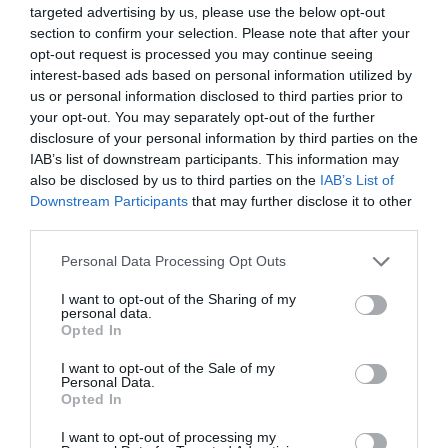
targeted advertising by us, please use the below opt-out
bateria
del nou iPad Mini amb pantalla de retina.
section to confirm your selection. Please note that after your
És el més resistent de les tauletes Apple, a més de
opt-out request is processed you may continue seeing
comptar amb més virtuts de la nova generació:
interest-based ads based on personal information utilized by
us or personal information disclosed to third parties prior to
actua amb rapidesa gràcies al nou processador
your opt-out. You may separately opt-out of the further
de la marca, exhibeix una alta definició de pantalla
disclosure of your personal information by third parties on the
gràcies a la retina i compta amb doble micròfon i
IAB’s list of downstream participants. This information may
also be disclosed by us to third parties on the
IAB’s List of
altaveu.
Downstream Participants
that may further disclose it to other
third parties.
Entre els punts en contra, hi ha
la mida
. El
Personal Data Processing Opt Outs
nou iPad Mini ja no és tan mini: fa dos terços del
pes i la mida del seu germà gran, l'iPad Air, el que
I want to opt-out of the Sharing of my
personal data.
resta punts pels qui busquen màxima portabilitat.
Opted In
A més, algunes aplicacions no s'han acabat
I want to opt-out of the Sale of my
d'adaptar bé a la nova pantalla i el teclat segueix
Personal Data.
sent "petit, claustrofòbic i poc amic del treball
Opted In
diari", subratllava Jason Snell.
I want to opt-out of processing my