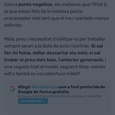
Com a
punts negatius
, els mateixos que l'iPad 2,
ja que estan fets de la mateixa pasta:
processador més lent que el nou i pantalla menys
definida.
Mida, preu i necessitat d'utilitzar-lo per treballar
sempre seran a la llista de pros i contres.
Si cal
fer-hi feina, millor descartar els mini; si cal
trobar el preu més baix, l'anterior generació.
I
una vegada triat el model, següent llista: només
wifi
o també es vol cobertura mòbil?
Afegir
VIA Empresa
com a font preferida de
Google de forma gratuïta
Estigues informat amb les últimes notícies d'actualitat
ACTIVAR ARA