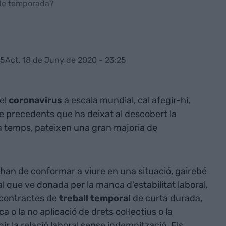
 de temporada?
25
Act. 18 de Juny de 2020 - 23:25
 el
coronavirus
a escala mundial, cal afegir-hi,
 precedents que ha deixat al descobert la
a temps, pateixen una gran majoria de
’han de conformar a viure en una situació, gairebé
tal que ve donada per la manca d'estabilitat laboral,
 contractes de
treball temporal
de curta durada,
 o la no aplicació de drets col·lectius o la
ir la relació laboral sense indemnització. Els