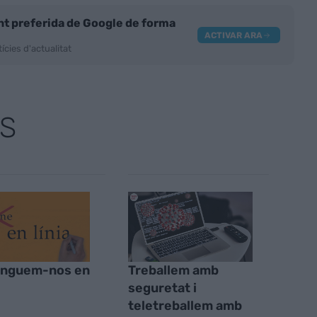
nt preferida de Google de forma
ACTIVAR ARA
ícies d'actualitat
S
inguem-nos en
Treballem amb
seguretat i
teletreballem amb