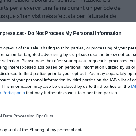
tats per a exercir una feina durant un període de
ius que s’han vist més afectats per l’aturada de
ial i de serveis.
presa.cat -
Do Not Process My Personal Information
emporers solen
to opt-out of the sale, sharing to third parties, or processing of your per
formation for targeted advertising by us, please use the below opt-out s
r selection. Please note that after your opt-out request is processed y
igrants procedents
eing interest-based ads based on personal information utilized by us or
disclosed to third parties prior to your opt-out. You may separately opt-
 especialment
losure of your personal information by third parties on the IAB’s list of
. This information may also be disclosed by us to third parties on the
IA
"
Participants
that may further disclose it to other third parties.
perquè, aliena al drama del coronavirus, la natura
l Data Processing Opt Outs
 any en aquesta època, els camps carregats de
ballar durant la temporada de collita. Ens referim
o opt-out of the Sharing of my personal data.
treballadors temporals, els anomenats