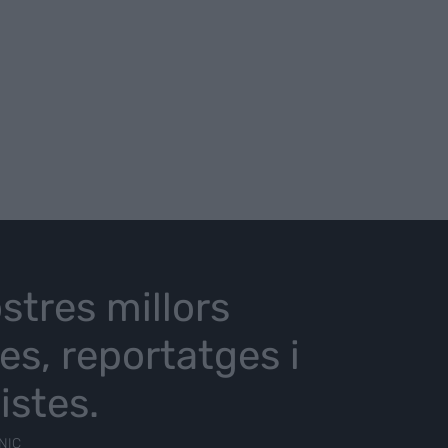
stres millors
ies, reportatges i
istes.
NIC