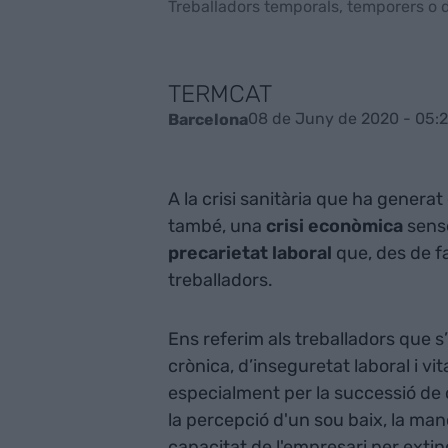
Treballadors temporals, temporers o
TERMCAT
08 de Juny de 2020 - 05:
Barcelona
A la crisi sanitària que ha generat
també, una
crisi econòmica
sense
precarietat laboral
que, des de f
treballadors.
Ens referim als treballadors que s
crònica, d’inseguretat laboral i vi
especialment per la successió de
la percepció d'un sou baix, la manca
capacitat de l'empresari per exting