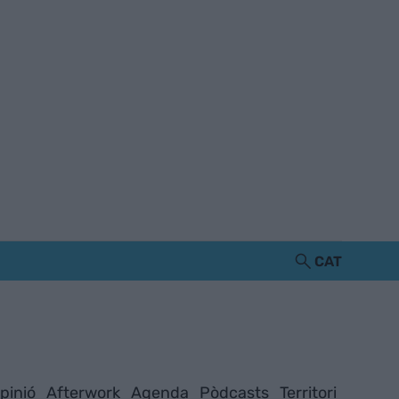
CAT
pinió
Afterwork
Agenda
Pòdcasts
Territori