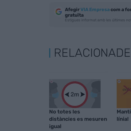
Afegir
VIA Empresa
com a fo
gratuïta
Estigues informat amb les últimes not
RELACIONADE
No totes les
Mant
distàncies es mesuren
línia!
igual