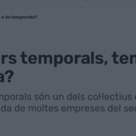
s o de temporada?
rs temporals, te
a?
mporals són un dels col·lectius
ada de moltes empreses del sect