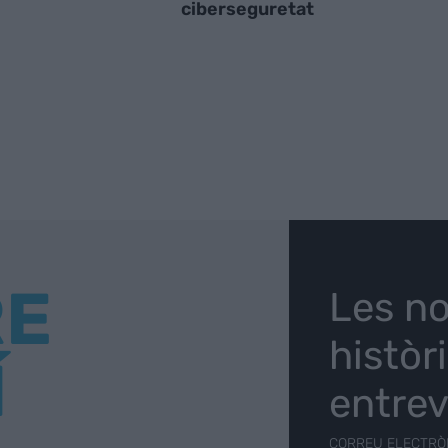
ciberseguretat
RE
Les no
històr
Í
entrev
CORREU ELECTRÒ