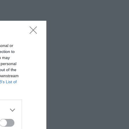
sonal or
ection to
ou may
 personal
out of the
 downstream
B’s List of