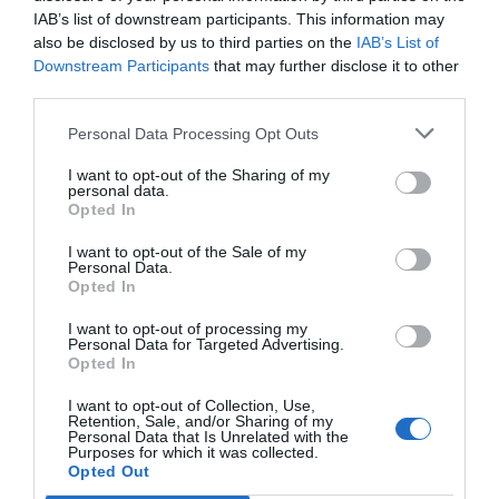
IAB’s list of downstream participants. This information may
also be disclosed by us to third parties on the
IAB’s List of
L'OPINIÓ
Downstream Participants
that may further disclose it to other
La formació a l'escola i a
third parties.
l'empresa
19 d’octubre de 2018
Personal Data Processing Opt Outs
JOAN MAJÓ
I want to opt-out of the Sharing of my
personal data.
Opted In
L'OPINIÓ
I want to opt-out of the Sale of my
El problema de fons de la
Personal Data.
UE
Opted In
5 de setembre de 2018
I want to opt-out of processing my
JOAN MAJÓ
Personal Data for Targeted Advertising.
Opted In
I want to opt-out of Collection, Use,
Retention, Sale, and/or Sharing of my
Personal Data that Is Unrelated with the
Purposes for which it was collected.
Anterior
1
2
3
4
5
6
7
…
15
Següent
Opted Out