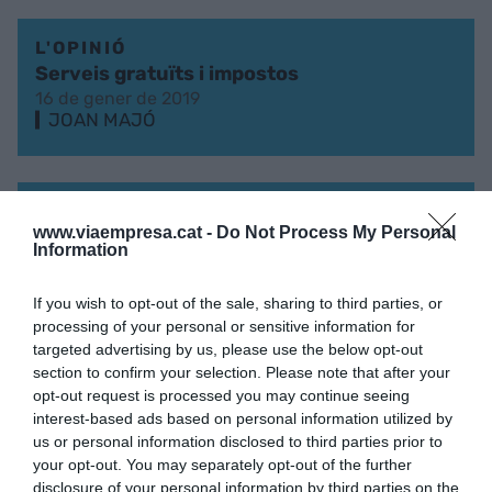
L'OPINIÓ
Serveis gratuïts i impostos
16 de gener de 2019
JOAN MAJÓ
L'OPINIÓ
www.viaempresa.cat -
Do Not Process My Personal
Un adéu al 2018
Information
24 de desembre de 2018
JOAN MAJÓ
If you wish to opt-out of the sale, sharing to third parties, or
processing of your personal or sensitive information for
targeted advertising by us, please use the below opt-out
section to confirm your selection. Please note that after your
L'OPINIÓ
opt-out request is processed you may continue seeing
L'èxit de les empreses
interest-based ads based on personal information utilized by
16 de novembre de 2018
us or personal information disclosed to third parties prior to
JOAN MAJÓ
your opt-out. You may separately opt-out of the further
disclosure of your personal information by third parties on the