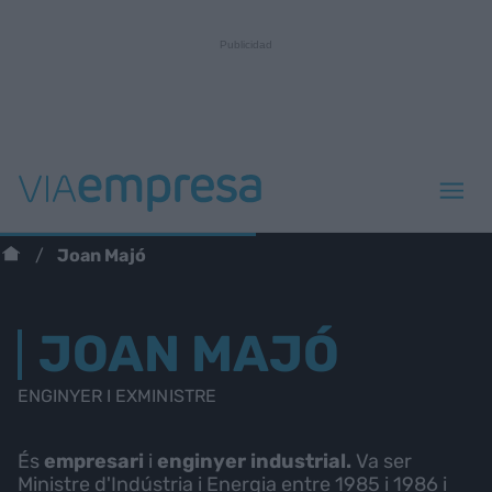
Joan Majó
JOAN MAJÓ
ENGINYER I EXMINISTRE
És
empresari
i
enginyer industrial.
Va ser
Ministre d'Indústria i Energia entre 1985 i 1986 i