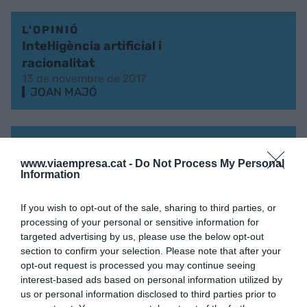
L'OPINIÓ
Intel·ligència artificial i
racionalitat
13 de novembre de 2017
JOAN MAJÓ
L'OPINIÓ
Les tecnologies per al
www.viaempresa.cat -
Do Not Process My Personal
Information
futur
6 d’octubre de 2017
JOAN MAJÓ
If you wish to opt-out of the sale, sharing to third parties, or
processing of your personal or sensitive information for
targeted advertising by us, please use the below opt-out
section to confirm your selection. Please note that after your
L'OPINIÓ
opt-out request is processed you may continue seeing
Estadístiques
interest-based ads based on personal information utilized by
satisfactòries
us or personal information disclosed to third parties prior to