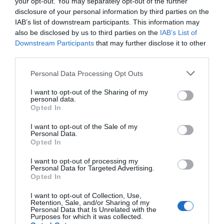
12 de juliol de 2017
your opt-out. You may separately opt-out of the further
JOAN MAJÓ
disclosure of your personal information by third parties on the
IAB’s list of downstream participants. This information may
also be disclosed by us to third parties on the
IAB’s List of
Downstream Participants
that may further disclose it to other
L'OPINIÓ
third parties.
Societat connectada, no
només societat digital
Personal Data Processing Opt Outs
22 de maig de 2017
I want to opt-out of the Sharing of my
JOAN MAJÓ
personal data.
Opted In
I want to opt-out of the Sale of my
L'OPINIÓ
Personal Data.
De quin treball estem
Opted In
parlant?
I want to opt-out of processing my
10 d’abril de 2017
Personal Data for Targeted Advertising.
JOAN MAJÓ
Opted In
I want to opt-out of Collection, Use,
Retention, Sale, and/or Sharing of my
Personal Data that Is Unrelated with the
Purposes for which it was collected.