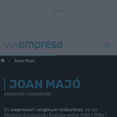
Joan Majó
JOAN MAJÓ
ENGINYER I EXMINISTRE
És
empresari
i
enginyer industrial.
Va ser
Ministre d'Indústria i Energia entre 1985 i 1986 i