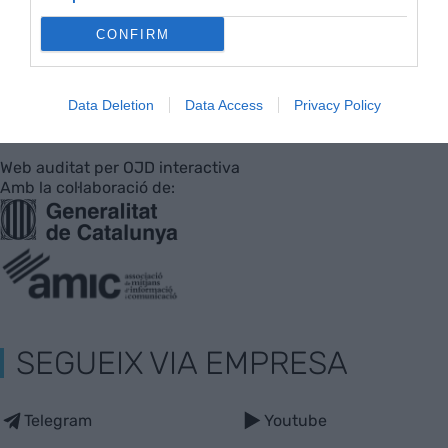
CONFIRM
Empresa
Agenda
Innovació
Pòdcast
Data Deletion
Data Access
Privacy Policy
Web auditat per OJD interactiva
Amb la col·laboració de:
SEGUEIX VIA EMPRESA
Telegram
Youtube