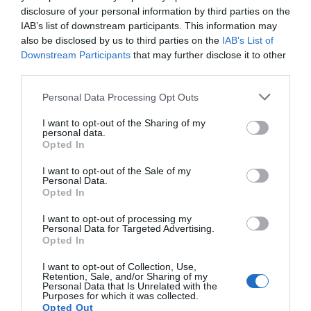
disclosure of your personal information by third parties on the
IAB’s list of downstream participants. This information may
also be disclosed by us to third parties on the
IAB’s List of
Downstream Participants
that may further disclose it to other
third parties.
Personal Data Processing Opt Outs
I want to opt-out of the Sharing of my
personal data.
Opted In
VIA
Empresa
Qui som
I want to opt-out of the Sale of my
Personal Data.
Contacta'ns
Opted In
Totmedia
EnpresaBIDEA
I want to opt-out of processing my
Personal Data for Targeted Advertising.
Opted In
I want to opt-out of Collection, Use,
Última Hora
Opinió
Retention, Sale, and/or Sharing of my
Personal Data that Is Unrelated with the
Purposes for which it was collected.
Economia
Afterwork
Opted Out