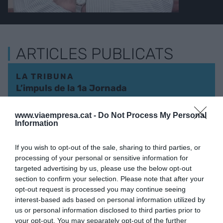
ARTICLES PUBLICATS
LA TRIBUNA
L’impuls de la 1a Jornada
pel català a l’empresa
15 de desembre de 2025
www.viaempresa.cat -
Do Not Process My Personal
JORDI MANENT
Information
If you wish to opt-out of the sale, sharing to third parties, or
processing of your personal or sensitive information for
LA TRIBUNA
targeted advertising by us, please use the below opt-out
Un 'Manifest pel català a
section to confirm your selection. Please note that after your
l’empresa' necessari i
opt-out request is processed you may continue seeing
oportú
interest-based ads based on personal information utilized by
26 de juny de 2025
us or personal information disclosed to third parties prior to
JORDI MANENT
your opt-out. You may separately opt-out of the further