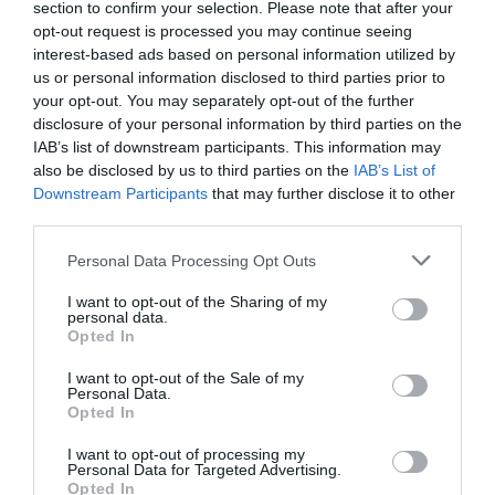
section to confirm your selection. Please note that after your
opt-out request is processed you may continue seeing
ARTICLES PUBLICATS
interest-based ads based on personal information utilized by
us or personal information disclosed to third parties prior to
L'EXPERT
your opt-out. You may separately opt-out of the further
Catalunya té energia (de
disclosure of your personal information by third parties on the
IAB’s list of downstream participants. This information may
moment)
also be disclosed by us to third parties on the
IAB’s List of
28 d’abril de 2026
Downstream Participants
that may further disclose it to other
JULIO BALANA
third parties.
Personal Data Processing Opt Outs
I want to opt-out of the Sharing of my
personal data.
Opted In
I want to opt-out of the Sale of my
Personal Data.
Opted In
VIA
I want to opt-out of processing my
Personal Data for Targeted Advertising.
Empresa
Qui som
Opted In