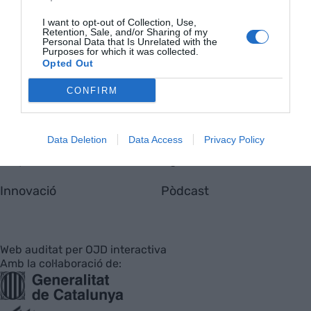
Contacta'ns
Totmedia
I want to opt-out of Collection, Use,
Retention, Sale, and/or Sharing of my
EnpresaBIDEA
Personal Data that Is Unrelated with the
Purposes for which it was collected.
Opted Out
CONFIRM
Última Hora
Opinió
Economia
Afterwork
Data Deletion
Data Access
Privacy Policy
Empresa
Agenda
Innovació
Pòdcast
Web auditat per OJD interactiva
Amb la col·laboració de: