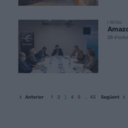
RETAIL
Amazon
28 d’octu
Anterior
1
2
3
4
5
…
43
Següent