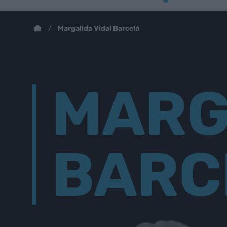
Margalida Vidal Barceló
MARG
BARC