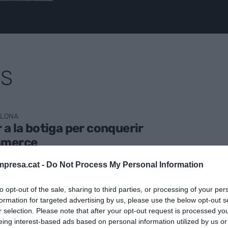
TS
ELONA
 a la botiga per conquerir
mmerce
vembre de 2021
presa.cat -
Do Not Process My Personal Information
to opt-out of the sale, sharing to third parties, or processing of your per
formation for targeted advertising by us, please use the below opt-out s
r selection. Please note that after your opt-out request is processed y
eing interest-based ads based on personal information utilized by us or