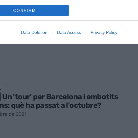
CONFIRM
Ó
oberta ha de ser la innovació?
Data Deletion
Data Access
Privacy Policy
embre de 2021
A
| Un 'tour' per Barcelona i embotits
ns: què ha passat a l'octubre?
bre de 2021