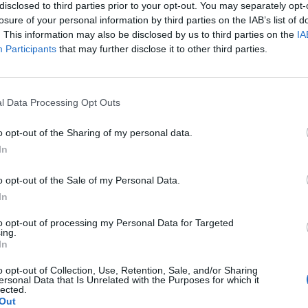
disclosed to third parties prior to your opt-out. You may separately opt-
losure of your personal information by third parties on the IAB’s list of
ona per als ciutadans o per als
. This information may also be disclosed by us to third parties on the
IA
es?
Participants
that may further disclose it to other third parties.
embre de 2021
l Data Processing Opt Outs
o opt-out of the Sharing of my personal data.
In
Ó
o opt-out of the Sale of my Personal Data.
ig, porcs nans catalans per a la
In
ina
to opt-out of processing my Personal Data for Targeted
embre de 2021
ing.
In
o opt-out of Collection, Use, Retention, Sale, and/or Sharing
ersonal Data that Is Unrelated with the Purposes for which it
lected.
Out