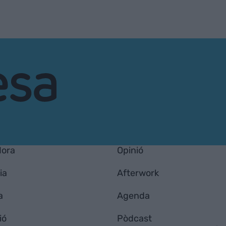
Hora
Opinió
ia
Afterwork
a
Agenda
ió
Pòdcast