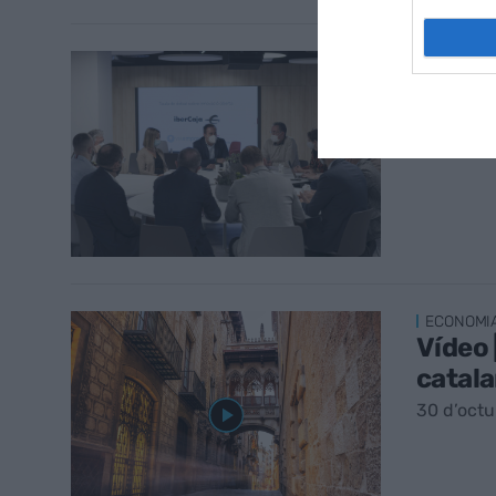
INNOVACI
Com d’
3 de nov
ECONOMI
Vídeo 
catala
30 d’octu