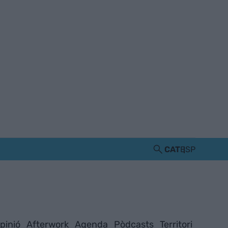
CAT
ESP
pinió
Afterwork
Agenda
Pòdcasts
Territori