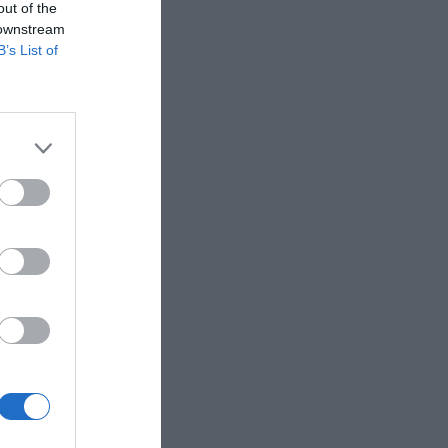
out of the
 downstream
B’s List of