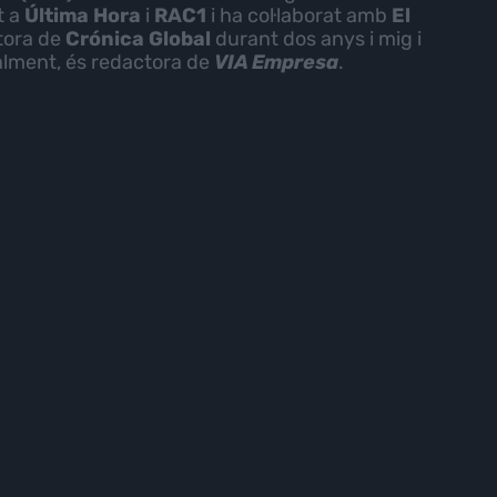
t a
Última Hora
i
RAC1
i ha col·laborat amb
El
tora de
Crónica Global
durant dos anys i mig i
alment, és redactora de
VIA Empresa
.