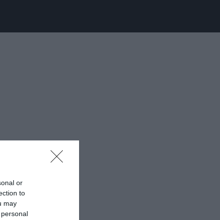
sonal or
ection to
ou may
 personal