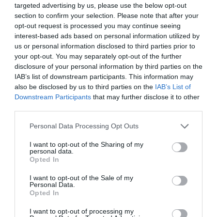
Els premis Rei Jaume I
targeted advertising by us, please use the below opt-out
apel·len a la col·laboració
section to confirm your selection. Please note that after your
publicoprivada
opt-out request is processed you may continue seeing
30 de novembre de 2020
interest-based ads based on personal information utilized by
us or personal information disclosed to third parties prior to
your opt-out. You may separately opt-out of the further
disclosure of your personal information by third parties on the
PAÍS VALENCIÀ
Teresa G. Muñoz: “Hem de fer
IAB’s list of downstream participants. This information may
que els recursos arriben a
also be disclosed by us to third parties on the
IAB’s List of
l'empresa el més ràpid
Downstream Participants
that may further disclose it to other
possible”
third parties.
28 de novembre de 2020
Personal Data Processing Opt Outs
I want to opt-out of the Sharing of my
personal data.
Opted In
I want to opt-out of the Sale of my
Personal Data.
PAÍS VALENCIÀ
Opted In
“Per què no creem un nou
codi de barres?”
I want to opt-out of processing my