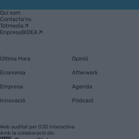
VIA
Empresa
Qui som
Contacta'ns
Totmedia
EnpresaBIDEA
Última Hora
Opinió
Economia
Afterwork
Empresa
Agenda
Innovació
Pòdcast
Web auditat per OJD interactiva
Amb la col·laboració de: