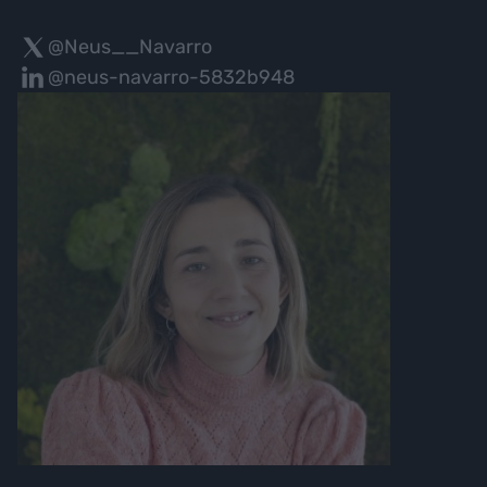
@Neus__Navarro
@neus-navarro-5832b948