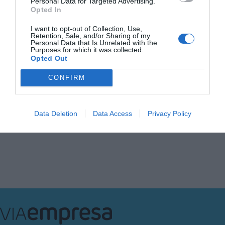
27 de novembre de 2020
Personal Data for Targeted Advertising.
Opted In
I want to opt-out of Collection, Use,
Retention, Sale, and/or Sharing of my
EMPRESA
Personal Data that Is Unrelated with the
El 'mode avió' dels
Purposes for which it was collected.
treballadors
Opted Out
26 de novembre de 2020
CONFIRM
Data Deletion
Data Access
Privacy Policy
Anterior
1
2
3
4
5
…
112
Següent