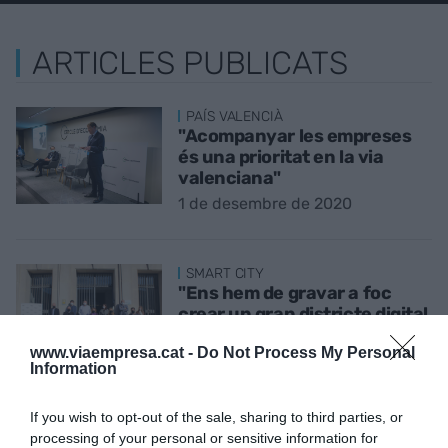
ARTICLES PUBLICATS
PAÍS VALENCIÀ
"Acompanyar les empreses
és una prioritat en la via
valenciana"
1 de desembre de 2020
SMART CITY
"Ens hem de gravar a foc
crear un gran districte digital
a València"
www.viaempresa.cat -
Do Not Process My Personal
1 de desembre de 2020
Information
If you wish to opt-out of the sale, sharing to third parties, or
PAÍS VALENCIÀ
processing of your personal or sensitive information for