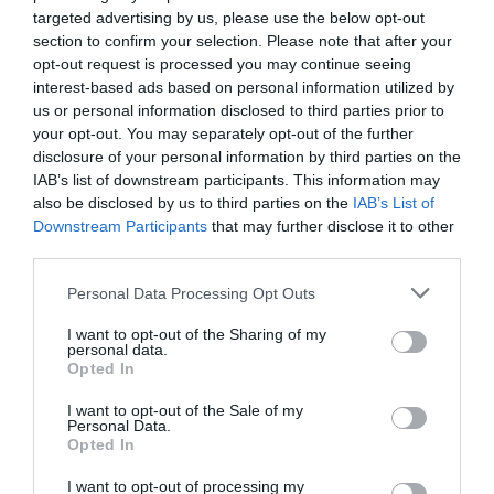
targeted advertising by us, please use the below opt-out
section to confirm your selection. Please note that after your
opt-out request is processed you may continue seeing
interest-based ads based on personal information utilized by
us or personal information disclosed to third parties prior to
your opt-out. You may separately opt-out of the further
disclosure of your personal information by third parties on the
Qui és qui entre els gurús que il·luminaran el
IAB’s list of downstream participants. This information may
MWC?
also be disclosed by us to third parties on the
IAB’s List of
Downstream Participants
that may further disclose it to other
third parties.
A un programa de ponències inigualable, el Talent
Personal Data Processing Opt Outs
Arena hi suma hackatons que reptaran als
participants, un programa de
mentoring
per
I want to opt-out of the Sharing of my
personal data.
connectar els desenvolupadors amb empreses i
Opted In
centres formatius, i tota mena de propostes per
I want to opt-out of the Sale of my
donar visibilitat a les tendències TIC que definiran
Personal Data.
Opted In
les professions del futur.
I want to opt-out of processing my