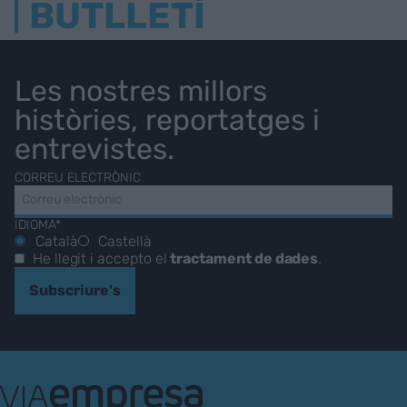
BUTLLETÍ
Les nostres millors
històries, reportatges i
entrevistes.
CORREU ELECTRÒNIC
IDIOMA*
Català
Castellà
He llegit i accepto el
tractament de dades
.
Subscriure's