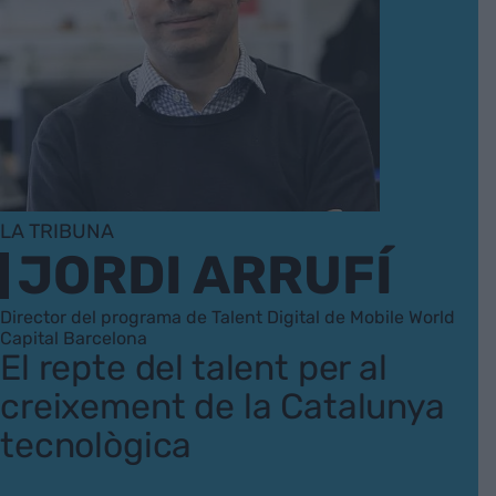
LA TRIBUNA
JORDI ARRUFÍ
Director del programa de Talent Digital de Mobile World
Capital Barcelona
El repte del talent per al
creixement de la Catalunya
tecnològica