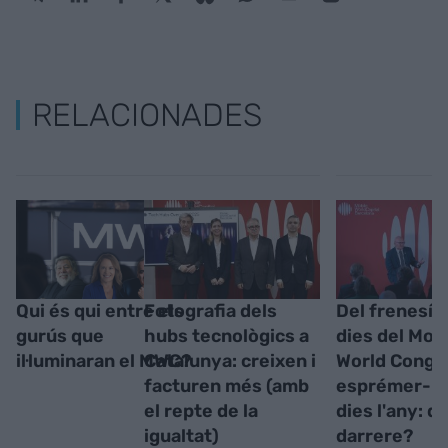
RELACIONADES
Qui és qui entre els
Fotografia dels
Del frenesí 
gurús que
hubs tecnològics a
dies del Mob
il·luminaran el MWC?
Catalunya: creixen i
World Congr
facturen més (amb
esprémer-h
el repte de la
dies l'any: qu
igualtat)
darrere?