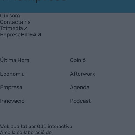
VIA
Empresa
Qui som
Contacta'ns
Totmedia
EnpresaBIDEA
Última Hora
Opinió
Economia
Afterwork
Empresa
Agenda
Innovació
Pòdcast
Web auditat per OJD interactiva
Amb la col·laboració de: