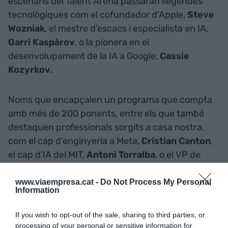
escenaris del Talent Arena passaran llegendes
tecnològiques com el cofundador d’Apple,
Steve
Wozniak
, el mestre d’escacs i especialista en IA,
Garri Kaspàrov
, o la pionera en el
desenvolupament de la IA a Google,
Cassie
Kozyrkov.
Noms que encapçalen un programa que compta
amb més de 200 ponents, entre els que també
destaquen professionals sorgits a casa nostra,
com el cap d’enginyeria a Meta,
Cristian Canton
,
el cap d’IA del MIT,
Antoni Torralba
, o el VP de
plataformes d'IA a Google,
Xavier Amatriain
.
www.viaempresa.cat -
Do Not Process My Personal
Information
SI VOLS SABER-NE MÉS
If you wish to opt-out of the sale, sharing to third parties, or
processing of your personal or sensitive information for