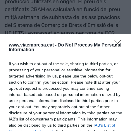
producció utilitzats en origen. El preu dels
certificats CBAM es calcularà en funció del preu
mitjà setmanal de subhasta de les assignacions
del Sistema de Comerç de Drets d'Emissió de la
UE (ETS), expressat en euros per tona de CO2
emès. Aquest sistema de comerç de drets
www.viaempresa.cat -
Do Not Process My Personal
d'emissió ja s'aplica
a més de 10.000
Information
instal·lacions europees d'empreses intensives
If you wish to opt-out of the sale, sharing to third parties, or
en energia
.
processing of your personal or sensitive information for
targeted advertising by us, please use the below opt-out
section to confirm your selection. Please note that after your
opt-out request is processed you may continue seeing
interest-based ads based on personal information utilized by
us or personal information disclosed to third parties prior to
your opt-out. You may separately opt-out of the further
disclosure of your personal information by third parties on the
IAB’s list of downstream participants. This information may
also be disclosed by us to third parties on the
IAB’s List of