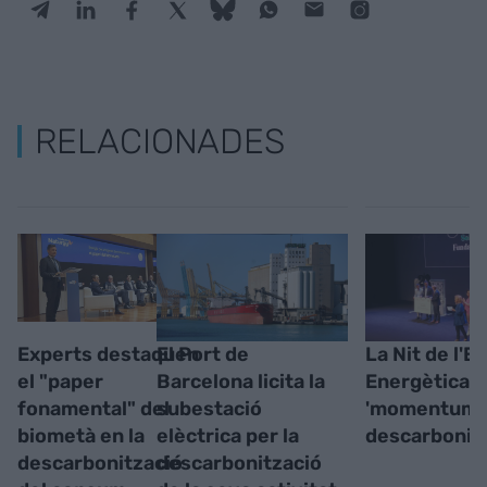
RELACIONADES
Experts destaquen
El Port de
La Nit de l'Ef
el "paper
Barcelona licita la
Energètica: 
fonamental" del
subestació
'momentum' 
biometà en la
elèctrica per la
descarbonit
descarbonització
descarbonització