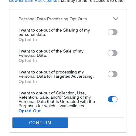
Downstream Participants
that may further disclose it to other
third parties.
Personal Data Processing Opt Outs
La UE ha creat el Mecanisme d'Ajust Fronterer de
Carboni | iStock
I want to opt-out of the Sharing of my
La innovació en
personal data.
Opted In
sostenibilitat és una
I want to opt-out of the Sale of my
Personal Data.
inversió rendible per a les
Opted In
empreses
I want to opt-out of processing my
Personal Data for Targeted Advertising.
Opted In
Cada vegada més, les empreses, incloses les
I want to opt-out of Collection, Use,
industrials, es veuen amb la necessitat de reduir
Retention, Sale, and/or Sharing of my
Personal Data that Is Unrelated with the
les seves emissions de carboni i alinear-se amb
Purposes for which it was collected.
els Objectius de Desenvolupament Sostenible
Opted Out
(ODS) innovant els processos industrials i
CONFIRM
activitats d’economia circular.
Per ajudar a
complir aquests objectius empresarials
, a