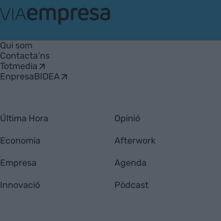
VIA
Empresa
Qui som
Contacta'ns
Totmedia
EnpresaBIDEA
Última Hora
Opinió
Economia
Afterwork
Empresa
Agenda
Innovació
Pòdcast