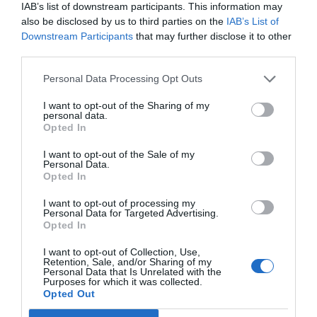
IAB’s list of downstream participants. This information may
- Quin
temps
podem/volem dedicar? Valorem el
also be disclosed by us to third parties on the
IAB’s List of
preu
Downstream Participants
that may further disclose it to other
- Quina
informació
necessiten els assistents
third parties.
prèviament?
Personal Data Processing Opt Outs
- Quines
decisions
/acords volem prendre?
I want to opt-out of the Sharing of my
- Què passa si no s'arriben a
acords
? Qui
personal data.
decidirà? Tenim un pla B?
Opted In
- Qui fa l'
acta
de la reunió?
I want to opt-out of the Sale of my
Personal Data.
- Què fem després de la reunió? Com es
Opted In
materialitzen les decisions preses? Com farem el
seguiment
?
I want to opt-out of processing my
Personal Data for Targeted Advertising.
Opted In
Si tenim en compte aquestes premisses, no
I want to opt-out of Collection, Use,
només guanyarem en
efectivitat
de les nostres
Retention, Sale, and/or Sharing of my
Personal Data that Is Unrelated with the
reunions
, sinó que també revertirà de manera
Purposes for which it was collected.
Opted Out
positiva en la resta de l'organització. Amb aquest