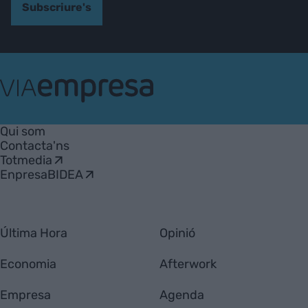
Subscriure's
VIA
Empresa
Qui som
Contacta'ns
Totmedia
EnpresaBIDEA
Última Hora
Opinió
Economia
Afterwork
Empresa
Agenda