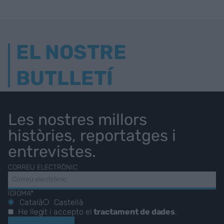
EL NOSTRE
BUTLLETÍ
Les nostres millors
històries, reportatges i
entrevistes.
CORREU ELECTRÒNIC
IDIOMA*
Català
Castellà
He llegit i accepto el
tractament de dades
.