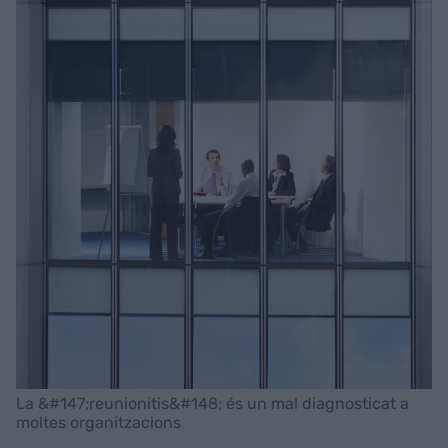
La &#147;reunionitis&#148; és un mal diagnosticat a
moltes organitzacions