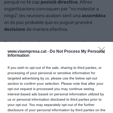
perquè no té cap
posició
directiva
. Altres
organitzacions convoquen per "no molestar a
ningú", les reunions acaben sent una
assemblea
on és poc probable que es puguin prendre
decisions
de manera efectiva.
Per tant, abans de convocar una reunió es
recomanable respondre aquestes
preguntes
:
www.viaempresa.cat -
Do Not Process My Personal
Information
- Realment és
necessària
?
If you wish to opt-out of the sale, sharing to third parties, or
- Quin és l'
objectiu
?
processing of your personal or sensitive information for
- Quins
temes
volem tractar? Quin temps donem
targeted advertising by us, please use the below opt-out
a cadascun?
section to confirm your selection. Please note that after your
opt-out request is processed you may continue seeing
- Quines són les
persones
que han d'assistir?
interest-based ads based on personal information utilized by
(ideal entre 5 i 9 persones). Es necessari doncs,
us or personal information disclosed to third parties prior to
fer una prèvia amb altres persones? Qui és el
your opt-out. You may separately opt-out of the further
disclosure of your personal information by third parties on the
responsable de cada tema?