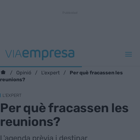
Per què fracassen les
Opinió
L'expert
reunions?
L'EXPERT
Per què fracassen les
reunions?
L'agenda prèvia i destinar