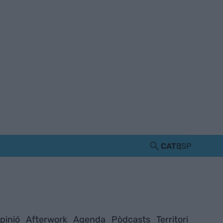
CAT
ESP
pinió
Afterwork
Agenda
Pòdcasts
Territori