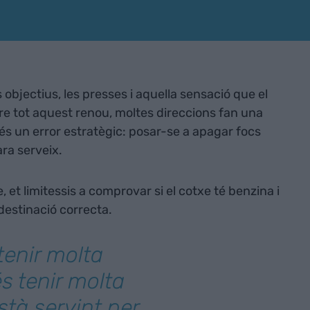
 objectius, les presses i aquella sensació que el
re tot aquest renou, moltes direccions fan una
és un error estratègic: posar-se a apagar focs
ara serveix.
, et limitessis a comprovar si el cotxe té benzina i
 destinació correcta.
tenir molta
s tenir molta
està servint per