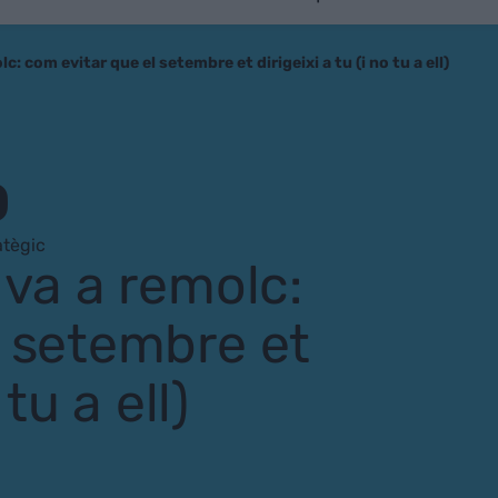
c: com evitar que el setembre et dirigeixi a tu (i no tu a ell)
O
atègic
 va a remolc:
l setembre et
 tu a ell)