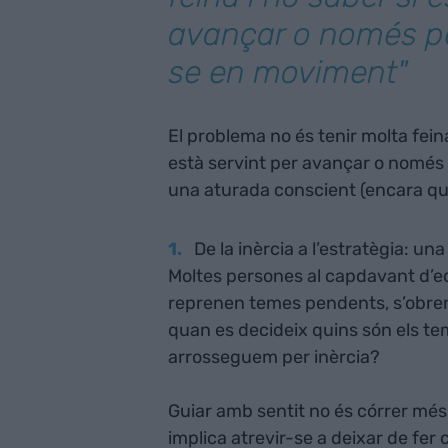
avançar o només p
se en moviment"
El problema no és tenir molta feina
està servint per avançar o només 
una aturada conscient (encara que
De la inèrcia a l’estratègia: una
Moltes persones al capdavant d’
reprenen temes pendents, s’obren 
quan es decideix quins són els te
arrosseguem per inèrcia?
Guiar amb sentit no és córrer més. 
implica atrevir-se a deixar de fer c