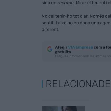
sinó un
reenfoc
. Mirar el teu rol i
No cal tenir-ho tot clar. Només ca
sentit. I això no ho dona una agend
diferent.
Afegir
VIA Empresa
com a fo
gratuïta
Estigues informat amb les últimes not
RELACIONADE