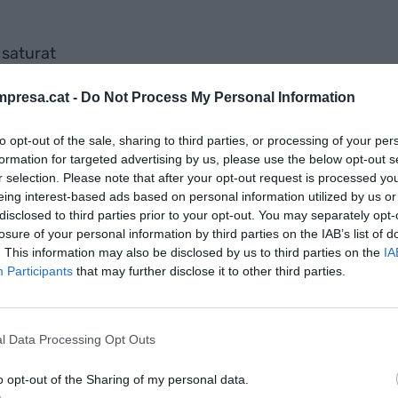
p saturat
sions també. I això es nota. S’ofeguen prioritats, es
presa.cat -
Do Not Process My Personal Information
aredat. Quan no hi ha espai mental, es tendeix a
ció.
to opt-out of the sale, sharing to third parties, or processing of your per
formation for targeted advertising by us, please use the below opt-out s
 un fre. I sostenir un equip des d’aquest lloc és
r selection. Please note that after your opt-out request is processed y
uadrada: es mou, però a quin preu?
eing interest-based ads based on personal information utilized by us or
disclosed to third parties prior to your opt-out. You may separately opt-
losure of your personal information by third parties on the IAB’s list of
. This information may also be disclosed by us to third parties on the
IA
 si res
Participants
that may further disclose it to other third parties.
 de ser només una represa. És una oportunitat per
funcionava a l’abril encara funciona al setembre. I,
at en el teu entorn, en el teu equip i en tu
l Data Processing Opt Outs
o opt-out of the Sharing of my personal data.