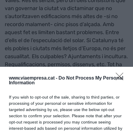
Vallès. Res és senzill, però un dels consistoris que
van governar la ciutat va dictaminar que no
s’autoritzaven edificacions més altes de -si no
recordo malament- cinc pisos d’alçada. Amb
aquest fet es limiten bastant problemes. Entre
d’ells el de l’especulació del solar. Si Catalunya té
els pobles i ciutats més lletjos d’Europa, no és per
casualitat. Els culpables? Ajuntaments i incultura.
Requalificacions, permisos, dissenys, etc. Tot ha
passat sense control. La destrucció més gran del
www.viaempresa.cat -
Do Not Process My Personal
territori i del paisatge a Catalunya ha tingut lloc
Information
un cop mort
Franco
. La corrupció i la
incompetència municipal dels darrers anys ha
If you wish to opt-out of the sale, sharing to third parties, or
processing of your personal or sensitive information for
estat indescriptible.
targeted advertising by us, please use the below opt-out
section to confirm your selection. Please note that after your
"Una llei que castiga als
opt-out request is processed you may continue seeing
interest-based ads based on personal information utilized by