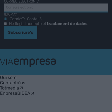
CORREU ELECTRÒNIC
IDIOMA*
Català
Castellà
He llegit i accepto el
tractament de dades
.
Subscriure's
VIA
Empresa
Qui som
Contacta'ns
Totmedia
EnpresaBIDEA