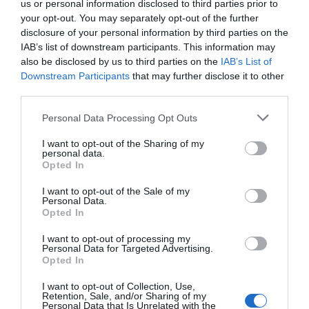
petits propietaris i aplica la
us or personal information disclosed to third parties prior to
your opt-out. You may separately opt-out of the further
demagògia"
disclosure of your personal information by third parties on the
IAB’s list of downstream participants. This information may
also be disclosed by us to third parties on the
IAB’s List of
El senyor
Sánchez
, a càrrec del govern espanyol,
Downstream Participants
that may further disclose it to other
al menys ha llençat un missatge clarificador: els
third parties.
responsables d’oferir un habitatge digne a tothom
Personal Data Processing Opt Outs
són els poder públics. Per acontentar als
populistes que governen amb ell ho ha
I want to opt-out of the Sharing of my
personal data.
complementat amb una llei que castiga als petits
Opted In
propietaris i aplica la demagògia -els recomano
I want to opt-out of the Sale of my
rellegir l’article de l’
Elena Busquets
“
Amat
Personal Data.
Opted In
Immobiliaris alerta: "La disponibilitat de pisos
en lloguer no millorarà
". Fins ara els ajuntaments
I want to opt-out of processing my
Personal Data for Targeted Advertising.
s’han dedicat a tot menys a fer la seva feina. Fan
Opted In
estúpides declaracions sobre la pau al món, la
I want to opt-out of Collection, Use,
fam... Es declaren lliures de nuclears, lliures de
Retention, Sale, and/or Sharing of my
Personal Data that Is Unrelated with the