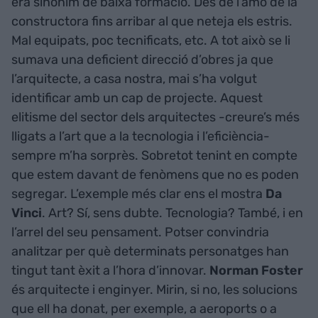
era sinònim de baixa formació. Des de l’amo de la
constructora fins arribar al que neteja els estris.
Mal equipats, poc tecnificats, etc. A tot això se li
sumava una deficient direcció d’obres ja que
l’arquitecte, a casa nostra, mai s’ha volgut
identificar amb un cap de projecte. Aquest
elitisme del sector dels arquitectes -creure’s més
lligats a l’art que a la tecnologia i l’eficiència-
sempre m’ha sorprès. Sobretot tenint en compte
que estem davant de fenòmens que no es poden
segregar. L’exemple més clar ens el mostra
Da
Vinci
. Art? Sí, sens dubte. Tecnologia? També, i en
l’arrel del seu pensament. Potser convindria
analitzar per què determinats personatges han
tingut tant èxit a l’hora d’innovar.
Norman Foster
és arquitecte i enginyer. Mirin, si no, les solucions
que ell ha donat, per exemple, a aeroports o a