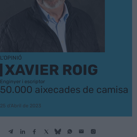
L'OPINIÓ
XAVIER ROIG
Enginyer i escriptor
50.000 aixecades de camisa
25 d'Abril de 2023