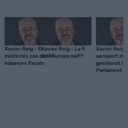
Xavier Roig - El
Xavier Roig - La fi
Xavier Roig 
misteriós cas de les
de l’Europa naïf?
aeroport ma
balances fiscals
gestionat i u
Parlament pe