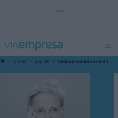
Cada persona és un món
Opinió
L'opinió