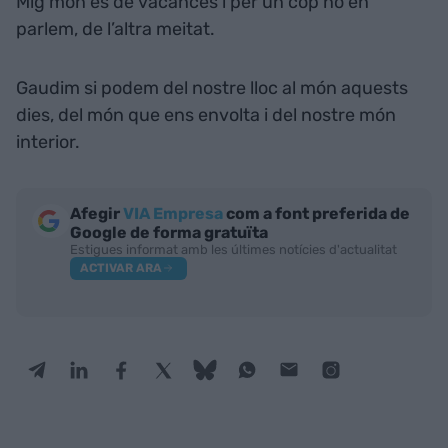
Mig món és de vacances i per un cop no en
parlem, de l’altra meitat.
Gaudim si podem del nostre lloc al món aquests
dies, del món que ens envolta i del nostre món
interior.
Afegir
VIA Empresa
com a font preferida de
Google de forma gratuïta
Estigues informat amb les últimes notícies d'actualitat
ACTIVAR ARA