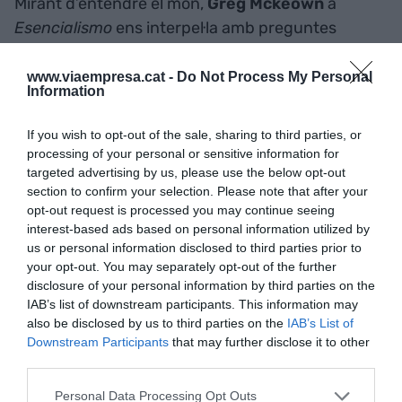
Mirant d’entendre el món,
Greg Mckeown
a
Esencialismo
ens interpel·la amb preguntes
difícils com aquesta i ens il·lumina amb possibles
solucions:
“Què tal si el món sencer canviés de la
www.viaempresa.cat -
Do Not Process My Personal
Information
recerca indisciplinada de més a la recerca
disciplinada de menys... però millor?”
If you wish to opt-out of the sale, sharing to third parties, or
processing of your personal or sensitive information for
targeted advertising by us, please use the below opt-out
Més endavant, gràcies a
un article d’Elena
section to confirm your selection. Please note that after your
Busquets
, escolto a 1300 metres d’altitud el
opt-out request is processed you may continue seeing
discurs de graduació a Harvard 2008 de
Joanne
interest-based ads based on personal information utilized by
Kathleen Rowling
us or personal information disclosed to third parties prior to
, que m’impacta per la seva
your opt-out. You may separately opt-out of the further
veritat.
disclosure of your personal information by third parties on the
IAB’s list of downstream participants. This information may
also be disclosed by us to third parties on the
IAB’s List of
JK Rowling
va viure en un altre món abans
Downstream Participants
that may further disclose it to other
d’imaginar-se a Harry Potter. Però el món dona
third parties.
moltes voltes i com ella mateixa ho descriu, es
Personal Data Processing Opt Outs
troba al cap dels anys davant de milers