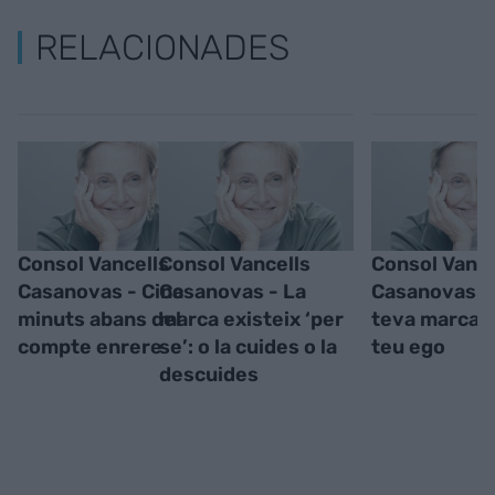
RELACIONADES
Consol Vancells
Consol Vancells
Consol Vance
Casanovas - Cinc
Casanovas - La
Casanovas -
minuts abans del
marca existeix ‘per
teva marca n
compte enrere
se’: o la cuides o la
teu ego
descuides