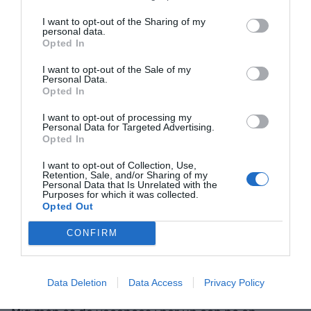
d’estudiants de la primera universitat del primer
I want to opt-out of the Sharing of my
personal data.
país del planeta, i se sent com si fos “a la reunió de
Opted In
Gryffindor més gran del món”.
I want to opt-out of the Sale of my
Personal Data.
Opted In
En acabar el seu discurs, deixar anar un titular
d’algú que sap de què parla:
“
We do not need
I want to opt-out of processing my
Personal Data for Targeted Advertising.
magic to change the world, we carry all the power
Opted In
we need inside ourselves already: we have the
I want to opt-out of Collection, Use,
power to imagine better.“
Retention, Sale, and/or Sharing of my
Personal Data that Is Unrelated with the
Purposes for which it was collected.
Opted Out
No necessitem màgia per canviar el món, ja
portem tot el poder que necessitem dins nostre.
CONFIRM
Cada persona és un món.
Data Deletion
Data Access
Privacy Policy