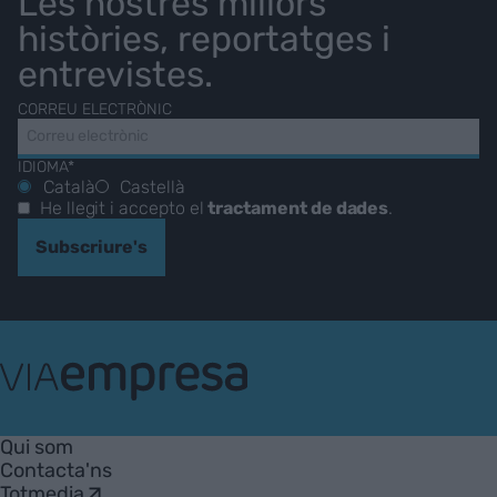
Les nostres millors
històries, reportatges i
entrevistes.
CORREU ELECTRÒNIC
IDIOMA*
Català
Castellà
He llegit i accepto el
tractament de dades
.
Subscriure's
VIA
Empresa
Qui som
Contacta'ns
Totmedia