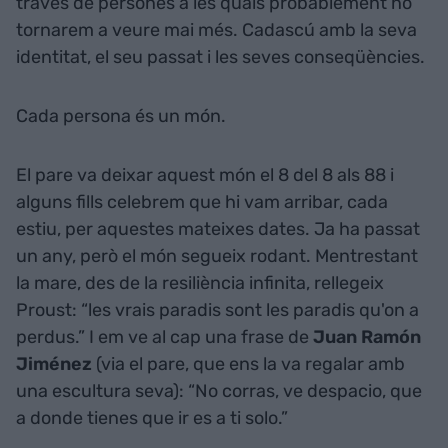
través de persones a les quals probablement no
tornarem a veure mai més. Cadascú amb la seva
identitat, el seu passat i les seves conseqüències.
Cada persona és un món.
El pare va deixar aquest món el 8 del 8 als 88 i
alguns fills celebrem que hi vam arribar, cada
estiu, per aquestes mateixes dates. Ja ha passat
un any, però el món segueix rodant. Mentrestant
la mare, des de la resiliència infinita, rellegeix
Proust: “les vrais paradis sont les paradis qu'on a
perdus.” I em ve al cap una frase de
Juan Ramón
Jiménez
(via el pare, que ens la va regalar amb
una escultura seva): “No corras, ve despacio, que
a donde tienes que ir es a ti solo.”