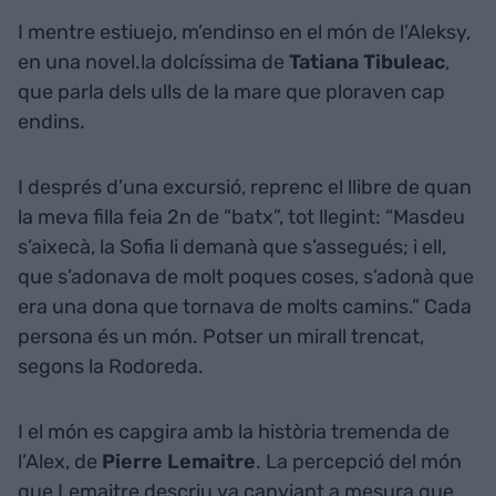
I mentre estiuejo, m’endinso en el món de l’Aleksy,
en una novel.la dolcíssima de
Tatiana Tibuleac
,
que parla dels ulls de la mare que ploraven cap
endins.
I després d’una excursió, reprenc el llibre de quan
la meva filla feia 2n de “batx”, tot llegint: “Masdeu
s’aixecà, la Sofia li demanà que s’assegués; i ell,
que s’adonava de molt poques coses, s’adonà que
era una dona que tornava de molts camins.” Cada
persona és un món. Potser un mirall trencat,
segons la Rodoreda.
I el món es capgira amb la història tremenda de
l’Alex, de
Pierre Lemaitre
. La percepció del món
que Lemaitre descriu va canviant a mesura que