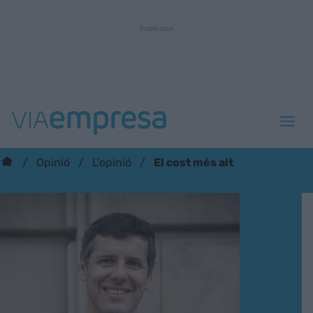
El cost més alt
Opinió
L'opinió