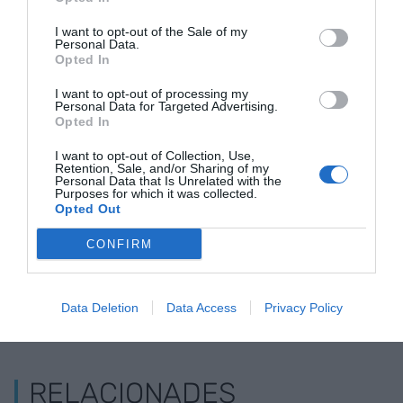
els observis o no. Per tant, si vols aprofitar tot el
teu potencial, demana't (a tu, al teu comptable i al
I want to opt-out of the Sale of my
Personal Data.
teu assessor), quins són els costos d'oportunitat
Opted In
que afrontes ara mateix?
I want to opt-out of processing my
Personal Data for Targeted Advertising.
Opted In
Afegir
VIA Empresa
com a font preferida de
I want to opt-out of Collection, Use,
Google de forma gratuïta
Retention, Sale, and/or Sharing of my
Estigues informat amb les últimes notícies d'actualitat
Personal Data that Is Unrelated with the
Purposes for which it was collected.
ACTIVAR ARA
Opted Out
CONFIRM
Data Deletion
Data Access
Privacy Policy
RELACIONADES