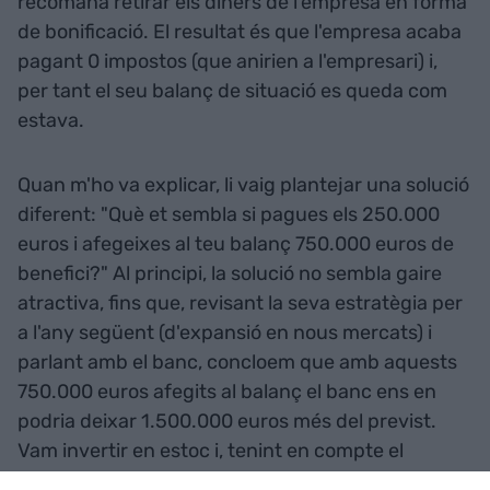
recomana retirar els diners de l'empresa en forma
de bonificació. El resultat és que l'empresa acaba
pagant 0 impostos (que anirien a l'empresari) i,
per tant el seu balanç de situació es queda com
estava.
Quan m'ho va explicar, li vaig plantejar una solució
diferent: "Què et sembla si pagues els 250.000
euros i afegeixes al teu balanç 750.000 euros de
benefici?" Al principi, la solució no sembla gaire
atractiva, fins que, revisant la seva estratègia per
a l'any següent (d'expansió en nous mercats) i
parlant amb el banc, concloem que amb aquests
750.000 euros afegits al balanç el banc ens en
podria deixar 1.500.000 euros més del previst.
Vam invertir en estoc i, tenint en compte el
marge amb què treballava (50%) i la rotació de