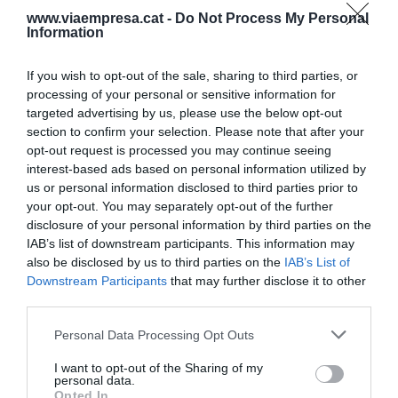
l'estoc que tenia (quatre cops l'any), vam generar
www.viaempresa.cat -
Do Not Process My Personal
Information
uns ingressos extres de 12 milions d'euros que
van acabar convertits en 4,5 milions d'euros de
If you wish to opt-out of the sale, sharing to third parties, or
benefici després d'impostos. El resultat és que, si
processing of your personal or sensitive information for
agaféssim els 250.000 euros d'impostos com una
targeted advertising by us, please use the below opt-out
section to confirm your selection. Please note that after your
inversió, el retorn que va suposar va ser de
opt-out request is processed you may continue seeing
4.500.000 euros o, cosa equivalent, el Retorn de
interest-based ads based on personal information utilized by
la inversió (ROI) va ser d'1,8.
us or personal information disclosed to third parties prior to
your opt-out. You may separately opt-out of the further
disclosure of your personal information by third parties on the
El cost d'oportunitat, doncs, el que no es veia en
IAB’s list of downstream participants. This information may
aquesta decisió, eren aquests 4,5 milions d'euros
also be disclosed by us to third parties on the
IAB’s List of
Downstream Participants
that may further disclose it to other
que l'empresa deixava de guanyar si optava per
third parties.
estalviar 250.000 euros.
Les teves xifres seran diferents i, de ben segur, la
Personal Data Processing Opt Outs
teva situació també, però, en tot cas, els costos
I want to opt-out of the Sharing of my
ocults de les nostres decisions estan sempre allà,
personal data.
Opted In