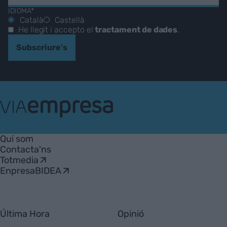
IDIOMA*
Català
Castellà
He llegit i accepto el
tractament de dades
.
Subscriure's
VIA
Empresa
Qui som
Contacta'ns
Totmedia
EnpresaBIDEA
Última Hora
Opinió