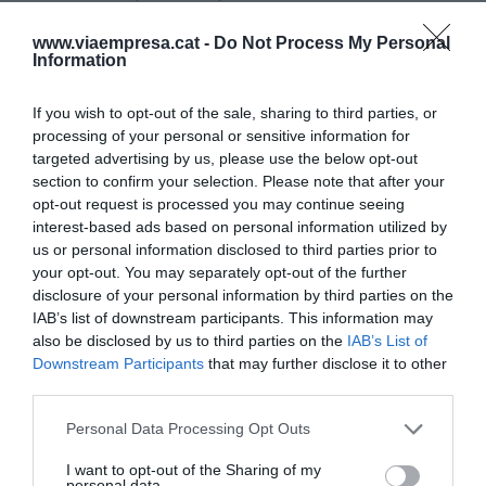
lo previsto. Invertimos en stock y, teniendo en
www.viaempresa.cat -
Do Not Process My Personal
cuenta el margen con que trabajaba (50%) y la
Information
rotación del stock que tenía (cuatro veces al año),
generamos unos ingresos extras de 12 millones
If you wish to opt-out of the sale, sharing to third parties, or
de euros que acabaron convertidos en 4,5
processing of your personal or sensitive information for
targeted advertising by us, please use the below opt-out
millones de euros de beneficio después de
section to confirm your selection. Please note that after your
impuestos. El resultado es que, si cogiéramos los
opt-out request is processed you may continue seeing
250.000 euros de impuestos como una inversión,
interest-based ads based on personal information utilized by
us or personal information disclosed to third parties prior to
el regreso que supuso fue de 4.500.000 euros o,
your opt-out. You may separately opt-out of the further
el equivalente, el Regreso de la inversión (ROI) fue
disclosure of your personal information by third parties on the
de 1,8.
IAB’s list of downstream participants. This information may
also be disclosed by us to third parties on the
IAB’s List of
Downstream Participants
that may further disclose it to other
El coste de oportunidad, pues, lo que no se veía en
third parties.
esta decisión, eran estos 4,5 millones de euros
Personal Data Processing Opt Outs
que la empresa dejaba de ganar si optaba para
ahorrar 250.000 euros.
I want to opt-out of the Sharing of my
personal data.