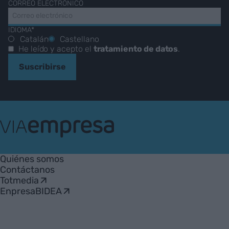
CORREO ELECTRÓNICO
IDIOMA*
Catalán
Castellano
He leído y acepto el
tratamiento de datos
.
Suscribirse
VIA
Empresa
Quiénes somos
Contáctanos
Totmedia
EnpresaBIDEA