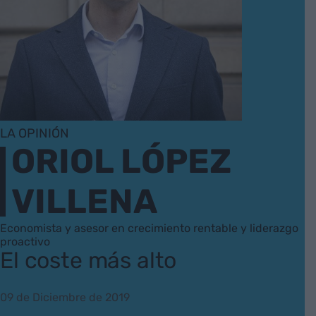
LA OPINIÓN
ORIOL LÓPEZ
VILLENA
Economista y asesor en crecimiento rentable y liderazgo
proactivo
El coste más alto
09 de Diciembre de 2019