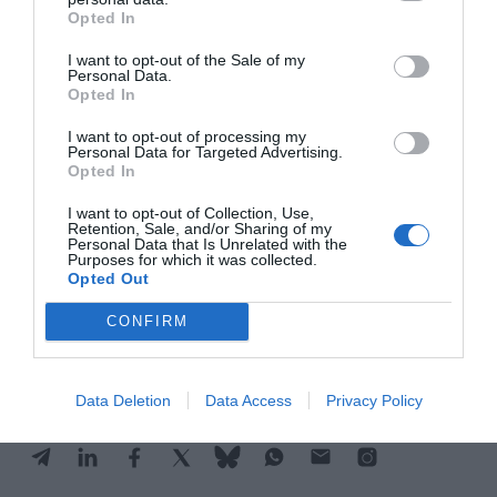
Tus cifras serán diferentes y, a buen seguro, tu
Opted In
situación también, pero, en todo caso, los costes
I want to opt-out of the Sale of my
ocultos de nuestras decisiones están siempre allí,
Personal Data.
los observes o no. Por lo tanto, si quieres
Opted In
aprovechar todo tu potencial, pídete (a ti, a tu
I want to opt-out of processing my
Personal Data for Targeted Advertising.
contable y a tu asesor), ¿cuáles son los costes de
Opted In
oportunidad que afrontas ahora mismo?
I want to opt-out of Collection, Use,
Retention, Sale, and/or Sharing of my
Personal Data that Is Unrelated with the
Purposes for which it was collected.
Añadir
VIA Empresa
como fuente preferida
Opted Out
de Google de forma gratuita
Mantente informado con las últimas noticias de
CONFIRM
actualidad
ACTIVAR AHORA
Data Deletion
Data Access
Privacy Policy